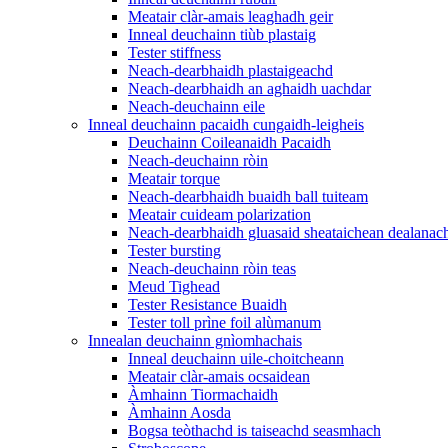
Meatair clàr-amais leaghadh geir
Inneal deuchainn tiùb plastaig
Tester stiffness
Neach-dearbhaidh plastaigeachd
Neach-dearbhaidh an aghaidh uachdar
Neach-deuchainn eile
Inneal deuchainn pacaidh cungaidh-leigheis
Deuchainn Coileanaidh Pacaidh
Neach-deuchainn ròin
Meatair torque
Neach-dearbhaidh buaidh ball tuiteam
Meatair cuideam polarization
Neach-dearbhaidh gluasaid sheataichean dealanac
Tester bursting
Neach-deuchainn ròin teas
Meud Tighead
Tester Resistance Buaidh
Tester toll prìne foil alùmanum
Innealan deuchainn gnìomhachais
Inneal deuchainn uile-choitcheann
Meatair clàr-amais ocsaidean
Àmhainn Tiormachaidh
Àmhainn Aosda
Bogsa teòthachd is taiseachd seasmhach