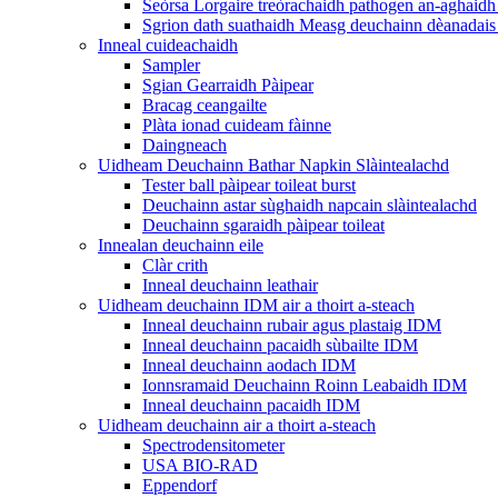
Seòrsa Lorgaire treòrachaidh pathogen an-aghaidh 
Sgrion dath suathaidh Measg deuchainn dèanadais 
Inneal cuideachaidh
Sampler
Sgian Gearraidh Pàipear
Bracag ceangailte
Plàta ionad cuideam fàinne
Daingneach
Uidheam Deuchainn Bathar Napkin Slàintealachd
Tester ball pàipear toileat burst
Deuchainn astar sùghaidh napcain slàintealachd
Deuchainn sgaraidh pàipear toileat
Innealan deuchainn eile
Clàr crith
Inneal deuchainn leathair
Uidheam deuchainn IDM air a thoirt a-steach
Inneal deuchainn rubair agus plastaig IDM
Inneal deuchainn pacaidh sùbailte IDM
Inneal deuchainn aodach IDM
Ionnsramaid Deuchainn Roinn Leabaidh IDM
Inneal deuchainn pacaidh IDM
Uidheam deuchainn air a thoirt a-steach
Spectrodensitometer
USA BIO-RAD
Eppendorf