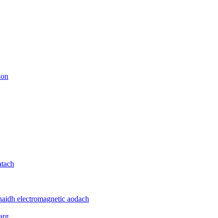
ion
atach
haidh electromagnetic aodach
arg