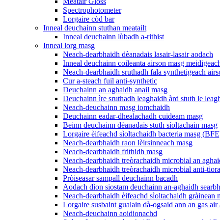
Meatair Gloss
Spectrophotometer
Lorgaire còd bar
Inneal deuchainn stuthan meatailt
Inneal deuchainn lùbadh a-rithist
Inneal lorg masg
Neach-dearbhaidh dèanadais lasair-lasair aodach
Inneal deuchainn coileanta airson masg meidigeac
Neach-dearbhaidh sruthadh fala synthetigeach ai
Cur a-steach fuil anti-synthetic
Deuchainn an aghaidh anail masg
Deuchainn ìre sruthadh leaghaidh àrd stuth le lea
Neach-deuchainn masg iomchaidh
Deuchainn eadar-dhealachadh cuideam masg
Beinn deuchainn dèanadais stuth sìoltachain masg
Lorgaire èifeachd sìoltachaidh bacteria masg (BFE
Neach-dearbhaidh raon lèirsinneach masg
Neach-dearbhaidh frithidh masg
Neach-dearbhaidh treòrachaidh microbial an aghai
Neach-dearbhaidh treòrachaidh microbial anti-tior
Pròiseasar sampall deuchainn bacadh
Aodach dìon siostam deuchainn an-aghaidh searbha
Neach-dearbhaidh èifeachd sìoltachaidh gràinean
Lorgaire susbaint gualain dà-ogsaid ann an gas air 
Neach-deuchainn aoidionachd