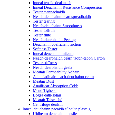
Inneal tensile dealanach
Inneal Deuchainn Resistance Compression
Tester teannachaidh
Neach-deuchainn neart spreadhaidh
Tester tearing
Neach-deuchainn Smoothness
Tester tolladh
Tester fillte
Neach-dearbhaidh Peeling
Deuchainn coefficient friction
Softness Tester
Inneal deuchainn tuiteam
Neach-dearbhaidh ceàrn taobh-taobh Carton
Tester stiffness
Neach-dearbhaidh geala
Meatair Permeability Adhair
A 'bualadh air neach-deuchainn ceum
Meatair Dust
Anailisear Absorption Cobb
Meud Tighead
Bogsa dath-solais
Meatair Taiseachd
Centrifuge dealain
Inneal deuchainn pacaidh sùbailte plastaig
Uidheam deuchainn tensile