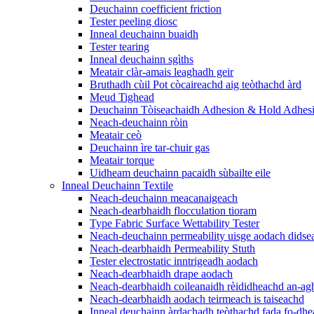
Deuchainn coefficient friction
Tester peeling diosc
Inneal deuchainn buaidh
Tester tearing
Inneal deuchainn sgìths
Meatair clàr-amais leaghadh geir
Bruthadh cùil Pot còcaireachd aig teòthachd àrd
Meud Tighead
Deuchainn Tòiseachaidh Adhesion & Hold Adhes
Neach-deuchainn ròin
Meatair ceò
Deuchainn ìre tar-chuir gas
Meatair torque
Uidheam deuchainn pacaidh sùbailte eile
Inneal Deuchainn Textile
Neach-deuchainn meacanaigeach
Neach-dearbhaidh flocculation tioram
Type Fabric Surface Wettability Tester
Neach-deuchainn permeability uisge aodach didse
Neach-dearbhaidh Permeability Stuth
Tester electrostatic inntrigeadh aodach
Neach-dearbhaidh drape aodach
Neach-dearbhaidh coileanaidh rèididheachd an-ag
Neach-dearbhaidh aodach teirmeach is taiseachd
Inneal deuchainn àrdachadh teòthachd fada fo-dhe