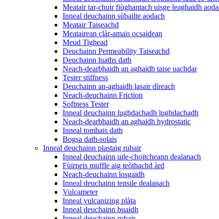
Meatair tar-chuir fiùghantach uisge leaghaidh aod
Inneal deuchainn sùbailte aodach
Meatair Taiseachd
Meatairean clàr-amais ocsaidean
Meud Tighead
Deuchainn Permeability Taiseachd
Deuchainn luaths dath
Neach-dearbhaidh an aghaidh taise uachdar
Tester stiffness
Deuchainn an-aghaidh lasair dìreach
Neach-deuchainn Friction
Softness Tester
Inneal deuchainn lughdachadh lughdachadh
Neach-dearbhaidh an aghaidh hydrostatic
Inneal tomhais dath
Bogsa dath-solais
Inneal deuchainn plastaig rubair
Inneal deuchainn uile-choitcheann dealanach
Fùirneis muffle aig teòthachd àrd
Neach-deuchainn losgaidh
Inneal deuchainn tensile dealanach
Vulcameter
Inneal vulcanizing plàta
Inneal deuchainn buaidh
Inneal deuchainn rubair