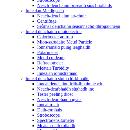
Stroboscope
Neach-deuchainn briseadh sìos bholtaids
Innealan Meidigeach
Neach-deuchainn tar-chuir
Centrifuge
Seòmar deuchainn seasmhachd dhrogaichean
Inneal deuchainn photoelectric
Colorimeter aotrom
Mion-sgrùdaire Meud Particle
Ionnsramaid puing leaghaidh
Polarimeter
Meud cuideam
Refractometer
Meatair Turbidity
Innealan ionnstramaid
Inneal deuchainn stuth clò-bhuailte
Inneal deuchainn frith-fhuaimneach
Neach-dearbhaidh sùghadh inc
Tester peeling diosc
Neach-dearbhaidh geala
Inneal rolair
Dath-tomhais
Stroboscope
Spectrodensitometer
Meatair dath rollaidh