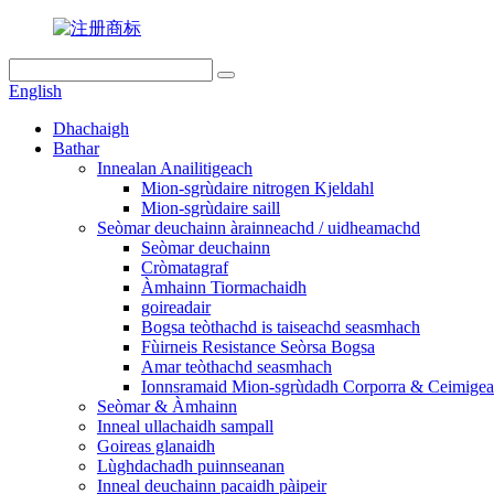
English
Dhachaigh
Bathar
Innealan Anailitigeach
Mion-sgrùdaire nitrogen Kjeldahl
Mion-sgrùdaire saill
Seòmar deuchainn àrainneachd / uidheamachd
Seòmar deuchainn
Cròmatagraf
Àmhainn Tiormachaidh
goireadair
Bogsa teòthachd is taiseachd seasmhach
Fùirneis Resistance Seòrsa Bogsa
Amar teòthachd seasmhach
Ionnsramaid Mion-sgrùdadh Corporra & Ceimige
Seòmar & Àmhainn
Inneal ullachaidh sampall
Goireas glanaidh
Lùghdachadh puinnseanan
Inneal deuchainn pacaidh pàipeir