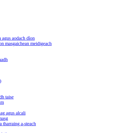
h agus aodach dìon
rson masgaichean meidigeach
ghadh
)
dh taise
am
g agus alcali
 masg
a tharraing a-steach