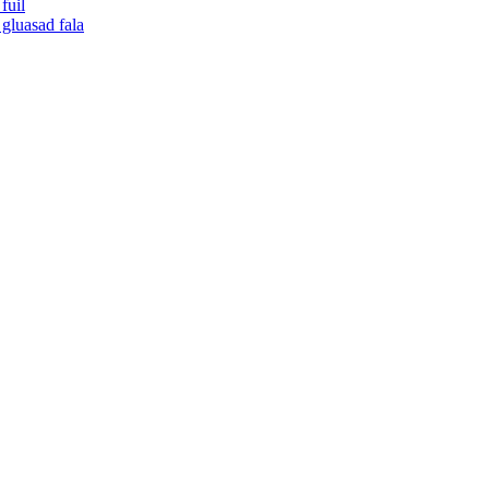
fuil
gluasad fala