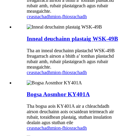
freagarrach airson a bhith a’ tomhas plastachd
rubair amh, rubair plastaigeach agus rubair
measgaichte.
ceasnachadh
mion-fhiosrachadh
Inneal deuchainn plastaig WSK-49B
Tha an inneal deuchainn plastachd WSK-49B
freagarrach airson a bhith a’ tomhas plastachd
rubair amh, rubair plastaigeach agus rubair
measgaichte.
ceasnachadh
mion-fhiosrachadh
Bogsa Aosmhor KY401A
Tha bogsa aois KY401A air a chleachdadh
airson deuchainn aois ocsaidean teirmeach air
rubair, toraidhean plastaig, stuthan insulation
dealain agus stuthan eile
ceasnachadh
mion-fhiosrachadh