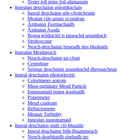
Tester toll prìne foil alùmanum
Innealan deuchainn gnìomhachais
Inneal deuchainn uile-choitcheann
Meatair clàr-amais ocsaidean
Àmhainn Tiormachaidh
Àmhainn Aosda
Bogsa teòthachd is taiseachd seasmhach
Stroboscope
Neach-deuchainn briseadh sìos bholtaids
Innealan Meidigeach
Neach-deuchainn tar-chuir
Centrifuge
Seòmar deuchainn seasmhachd dhrogaichean
Inneal deuchainn photoelectric
Colorimeter aotrom
Mion-sgrùdaire Meud Particle
Ionnsramaid puing leaghaidh
Polarimeter
Meud cuideam
Refractometer
Meatair Turbidity
Innealan ionnstramaid
Inneal deuchainn stuth clò-bhuailte
Inneal deuchainn frith-fhuaimneach
Neach-dearbhaidh sùghadh inc