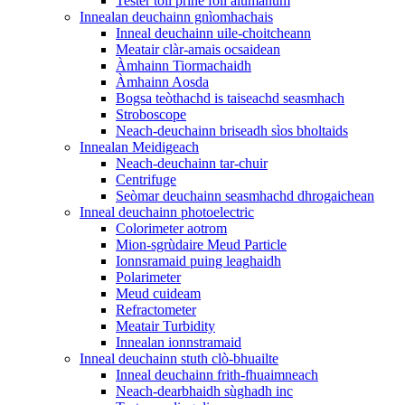
Tester toll prìne foil alùmanum
Innealan deuchainn gnìomhachais
Inneal deuchainn uile-choitcheann
Meatair clàr-amais ocsaidean
Àmhainn Tiormachaidh
Àmhainn Aosda
Bogsa teòthachd is taiseachd seasmhach
Stroboscope
Neach-deuchainn briseadh sìos bholtaids
Innealan Meidigeach
Neach-deuchainn tar-chuir
Centrifuge
Seòmar deuchainn seasmhachd dhrogaichean
Inneal deuchainn photoelectric
Colorimeter aotrom
Mion-sgrùdaire Meud Particle
Ionnsramaid puing leaghaidh
Polarimeter
Meud cuideam
Refractometer
Meatair Turbidity
Innealan ionnstramaid
Inneal deuchainn stuth clò-bhuailte
Inneal deuchainn frith-fhuaimneach
Neach-dearbhaidh sùghadh inc