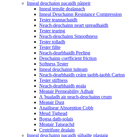
Inneal deuchainn pacaidh pàipeir
Inneal tensile dealanach
Inneal Deuchainn Resistance Compression
Tester teannachaidh
Neach-deuchainn neart spreadhaidh
Tester tearing
Neach-deuchainn Smoothness
Tester tolladh
Tester fillte
Neach-dearbhaidh Peeling
Deuchainn coefficient friction
Softness Tester
Inneal deuchainn tuiteam
Neach-dearbhaidh ceàrn taobh-taobh Carton
Tester stiffness
Neach-dearbhaidh geala
Meatair Permeability Adhair
A 'bualadh air neach-deuchainn ceum
Meatair Dust
Anailisear Absorption Cobb
Meud Tighead
Bogsa dath-solais
Meatair Taiseachd
Centrifuge dealain
Inneal deuchainn pacaidh sùbailte plastaig