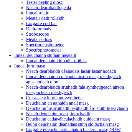
Tester peeling diosc
Neach-dearbhaidh geala
Inneal rolair
Meatair dath rollaidh
Lorgaire còd bar
Dath-tomhais
Stroboscope
Meatair Gloss
Spectrodensitometer
Spectrophotometer
Inneal deuchainn stuthan meatailt
Inneal deuchainn lùbadh a-rithist
Inneal lorg masg
Neach-dearbhaidh dèanadais lasair-lasair aodach
Inneal deuchainn coileanta airson masg meidigeach
agus aodach dìon
Neach-dearbhaidh sruthadh fala synthetigeach airson
masgaichean meidigeach
Cur a-steach fuil anti-synthetic
Deuchainn an aghaidh anail masg
Deuchainn ìre sruthadh leaghaidh àrd stuth le leaghadh
Neach-deuchainn masg iomchaidh
Deuchainn eadar-dhealachadh cuideam masg
Beinn deuchainn dèanadais stuth sìoltachain masg
Lorgaire èifeachd sìoltachaidh bacteria masg (BFE)