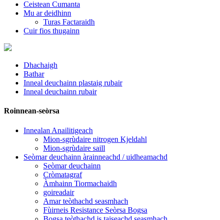
Ceistean Cumanta
Mu ar deidhinn
Turas Factaraidh
Cuir fios thugainn
Dhachaigh
Bathar
Inneal deuchainn plastaig rubair
Inneal deuchainn rubair
Roinnean-seòrsa
Innealan Anailitigeach
Mion-sgrùdaire nitrogen Kjeldahl
Mion-sgrùdaire saill
Seòmar deuchainn àrainneachd / uidheamachd
Seòmar deuchainn
Cròmatagraf
Àmhainn Tiormachaidh
goireadair
Amar teòthachd seasmhach
Fùirneis Resistance Seòrsa Bogsa
Bogsa teòthachd is taiseachd seasmhach