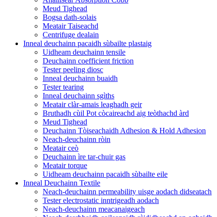
Meud Tighead
Bogsa dath-solais
Meatair Taiseachd
Centrifuge dealain
Inneal deuchainn pacaidh sùbailte plastaig
Uidheam deuchainn tensile
Deuchainn coefficient friction
Tester peeling diosc
Inneal deuchainn buaidh
Tester tearing
Inneal deuchainn sgìths
Meatair clàr-amais leaghadh geir
Bruthadh cùil Pot còcaireachd aig teòthachd àrd
Meud Tighead
Deuchainn Tòiseachaidh Adhesion & Hold Adhesion
Neach-deuchainn ròin
Meatair ceò
Deuchainn ìre tar-chuir gas
Meatair torque
Uidheam deuchainn pacaidh sùbailte eile
Inneal Deuchainn Textile
Neach-deuchainn permeability uisge aodach didseatach
Tester electrostatic inntrigeadh aodach
Neach-deuchainn meacanaigeach