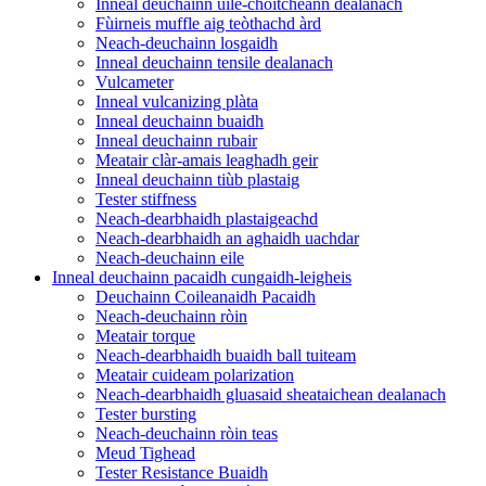
Inneal deuchainn uile-choitcheann dealanach
Fùirneis muffle aig teòthachd àrd
Neach-deuchainn losgaidh
Inneal deuchainn tensile dealanach
Vulcameter
Inneal vulcanizing plàta
Inneal deuchainn buaidh
Inneal deuchainn rubair
Meatair clàr-amais leaghadh geir
Inneal deuchainn tiùb plastaig
Tester stiffness
Neach-dearbhaidh plastaigeachd
Neach-dearbhaidh an aghaidh uachdar
Neach-deuchainn eile
Inneal deuchainn pacaidh cungaidh-leigheis
Deuchainn Coileanaidh Pacaidh
Neach-deuchainn ròin
Meatair torque
Neach-dearbhaidh buaidh ball tuiteam
Meatair cuideam polarization
Neach-dearbhaidh gluasaid sheataichean dealanach
Tester bursting
Neach-deuchainn ròin teas
Meud Tighead
Tester Resistance Buaidh