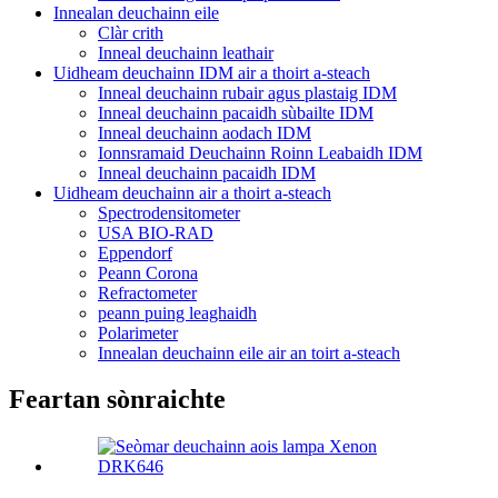
Innealan deuchainn eile
Clàr crith
Inneal deuchainn leathair
Uidheam deuchainn IDM air a thoirt a-steach
Inneal deuchainn rubair agus plastaig IDM
Inneal deuchainn pacaidh sùbailte IDM
Inneal deuchainn aodach IDM
Ionnsramaid Deuchainn Roinn Leabaidh IDM
Inneal deuchainn pacaidh IDM
Uidheam deuchainn air a thoirt a-steach
Spectrodensitometer
USA BIO-RAD
Eppendorf
Peann Corona
Refractometer
peann puing leaghaidh
Polarimeter
Innealan deuchainn eile air an toirt a-steach
Feartan sònraichte