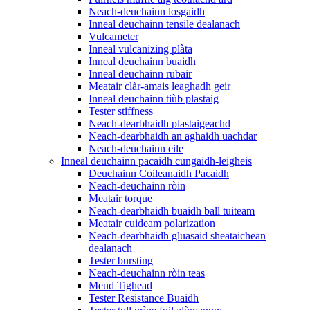
Neach-deuchainn losgaidh
Inneal deuchainn tensile dealanach
Vulcameter
Inneal vulcanizing plàta
Inneal deuchainn buaidh
Inneal deuchainn rubair
Meatair clàr-amais leaghadh geir
Inneal deuchainn tiùb plastaig
Tester stiffness
Neach-dearbhaidh plastaigeachd
Neach-dearbhaidh an aghaidh uachdar
Neach-deuchainn eile
Inneal deuchainn pacaidh cungaidh-leigheis
Deuchainn Coileanaidh Pacaidh
Neach-deuchainn ròin
Meatair torque
Neach-dearbhaidh buaidh ball tuiteam
Meatair cuideam polarization
Neach-dearbhaidh gluasaid sheataichean
dealanach
Tester bursting
Neach-deuchainn ròin teas
Meud Tighead
Tester Resistance Buaidh