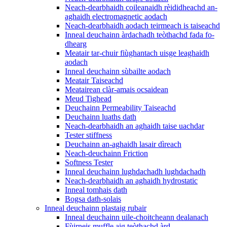
Neach-dearbhaidh coileanaidh rèididheachd an-
aghaidh electromagnetic aodach
Neach-dearbhaidh aodach teirmeach is taiseachd
Inneal deuchainn àrdachadh teòthachd fada fo-
dhearg
Meatair tar-chuir fiùghantach uisge leaghaidh
aodach
Inneal deuchainn sùbailte aodach
Meatair Taiseachd
Meatairean clàr-amais ocsaidean
Meud Tighead
Deuchainn Permeability Taiseachd
Deuchainn luaths dath
Neach-dearbhaidh an aghaidh taise uachdar
Tester stiffness
Deuchainn an-aghaidh lasair dìreach
Neach-deuchainn Friction
Softness Tester
Inneal deuchainn lughdachadh lughdachadh
Neach-dearbhaidh an aghaidh hydrostatic
Inneal tomhais dath
Bogsa dath-solais
Inneal deuchainn plastaig rubair
Inneal deuchainn uile-choitcheann dealanach
Fùirneis muffle aig teòthachd àrd