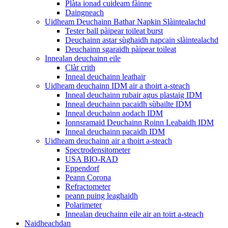
Plàta ionad cuideam fàinne
Daingneach
Uidheam Deuchainn Bathar Napkin Slàintealachd
Tester ball pàipear toileat burst
Deuchainn astar sùghaidh napcain slàintealachd
Deuchainn sgaraidh pàipear toileat
Innealan deuchainn eile
Clàr crith
Inneal deuchainn leathair
Uidheam deuchainn IDM air a thoirt a-steach
Inneal deuchainn rubair agus plastaig IDM
Inneal deuchainn pacaidh sùbailte IDM
Inneal deuchainn aodach IDM
Ionnsramaid Deuchainn Roinn Leabaidh IDM
Inneal deuchainn pacaidh IDM
Uidheam deuchainn air a thoirt a-steach
Spectrodensitometer
USA BIO-RAD
Eppendorf
Peann Corona
Refractometer
peann puing leaghaidh
Polarimeter
Innealan deuchainn eile air an toirt a-steach
Naidheachdan