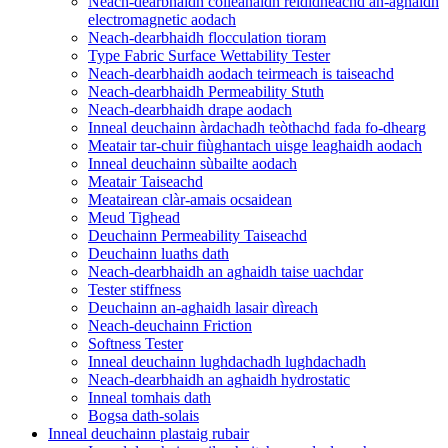
Neach-dearbhaidh coileanaidh rèididheachd an-aghaidh
electromagnetic aodach
Neach-dearbhaidh flocculation tioram
Type Fabric Surface Wettability Tester
Neach-dearbhaidh aodach teirmeach is taiseachd
Neach-dearbhaidh Permeability Stuth
Neach-dearbhaidh drape aodach
Inneal deuchainn àrdachadh teòthachd fada fo-dhearg
Meatair tar-chuir fiùghantach uisge leaghaidh aodach
Inneal deuchainn sùbailte aodach
Meatair Taiseachd
Meatairean clàr-amais ocsaidean
Meud Tighead
Deuchainn Permeability Taiseachd
Deuchainn luaths dath
Neach-dearbhaidh an aghaidh taise uachdar
Tester stiffness
Deuchainn an-aghaidh lasair dìreach
Neach-deuchainn Friction
Softness Tester
Inneal deuchainn lughdachadh lughdachadh
Neach-dearbhaidh an aghaidh hydrostatic
Inneal tomhais dath
Bogsa dath-solais
Inneal deuchainn plastaig rubair