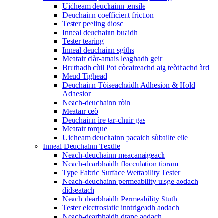
Uidheam deuchainn tensile
Deuchainn coefficient friction
Tester peeling diosc
Inneal deuchainn buaidh
Tester tearing
Inneal deuchainn sgìths
Meatair clàr-amais leaghadh geir
Bruthadh cùil Pot còcaireachd aig teòthachd àrd
Meud Tighead
Deuchainn Tòiseachaidh Adhesion & Hold
Adhesion
Neach-deuchainn ròin
Meatair ceò
Deuchainn ìre tar-chuir gas
Meatair torque
Uidheam deuchainn pacaidh sùbailte eile
Inneal Deuchainn Textile
Neach-deuchainn meacanaigeach
Neach-dearbhaidh flocculation tioram
Type Fabric Surface Wettability Tester
Neach-deuchainn permeability uisge aodach
didseatach
Neach-dearbhaidh Permeability Stuth
Tester electrostatic inntrigeadh aodach
Neach-dearbhaidh drape aodach