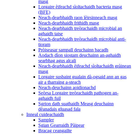
masg
Lorgaire èifeachd sìoltachaidh bacteria masg
(BFE)
Neach-dearbhaidh raon lèirsinneach masg
Neach-dearbhaidh frithidh masg
Neach-dearbhaidh treòrachaidh microbial an
aghaidh taise
Neach-dearbhaidh treòrachaidh microbial anti-
tioram
Pròiseasar sampall deuchainn bacadh
Aodach dìon siostam deuchainn an-aghaidh
searbhag agus alcali
Neach-dearbhaidh èifeachd sìoltachaidh gràinean
masg
Lorgaire susbaint gualain dà-ogsaid ann an gas
air a tharraing a-steach
Neach-deuchainn aoidionachd
Seòrsa Lorgaire treòrachaidh pathogen an-
aghaidh fuil
Sgrion dath suathaidh Measg deuchainn
dèanadais gluasad fala
Inneal cuideachaidh
Sampler
Sgian Gearraidh Pàipear
Bracag ceangailte