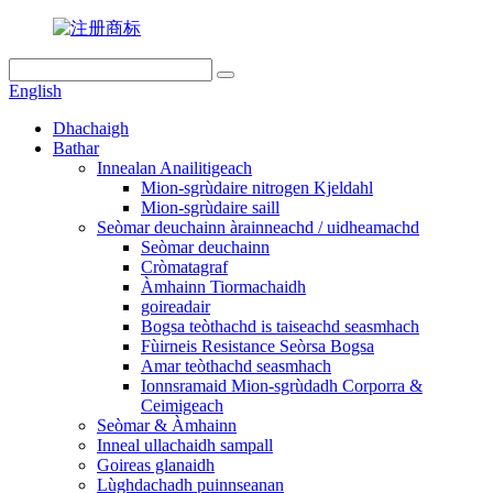
English
Dhachaigh
Bathar
Innealan Anailitigeach
Mion-sgrùdaire nitrogen Kjeldahl
Mion-sgrùdaire saill
Seòmar deuchainn àrainneachd / uidheamachd
Seòmar deuchainn
Cròmatagraf
Àmhainn Tiormachaidh
goireadair
Bogsa teòthachd is taiseachd seasmhach
Fùirneis Resistance Seòrsa Bogsa
Amar teòthachd seasmhach
Ionnsramaid Mion-sgrùdadh Corporra &
Ceimigeach
Seòmar & Àmhainn
Inneal ullachaidh sampall
Goireas glanaidh
Lùghdachadh puinnseanan