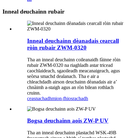
Inneal deuchainn rubair
Inneal deuchainn dèanadais cearcall
ròin rubair ZWM-0320
Tha an inneal deuchainn coileanaidh fàinne ròin
rubair ZWM-0320 na riaghladh astar tricead
caochlaideach, sgaoileadh meacanaigeach, agus
seòrsa smachd dealanach. Tha e air a
chleachdadh airson deuchainn dèanadais air a’
chnàimh a-staigh agus an ròn bilean rothlach
cruinn.
ceasnachadh
mion-fhiosrachadh
Bogsa deuchainn aois ZW-P UV
Tha an inneal deuchainn plastachd WSK-49B