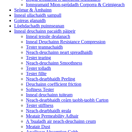
Ionnsramaid Mion-sgrùdadh Corporra & Ceimigeach
Seòmar & Àmhainn
Inneal ullachaidh sampall
Goireas glanaidh
Lùghdachadh puinnseanan
Inneal deuchainn pacaidh pàipeir
Inneal tensile dealanach
Inneal Deuchainn Resistance Compression
Tester teannachaidh
Neach-deuchainn neart spreadhaidh
Tester tearing
Neach-deuchainn Smoothness
Tester tolladh
Tester fillte
Neach-dearbhaidh Peeling
Deuchainn coefficient friction
Softness Tester
Inneal deuchainn tuiteam
Neach-dearbhaidh ceàrn taobh-taobh Carton
Tester stiffness
Neach-dearbhaidh geala
Meatair Permeability Adhair
A 'bualadh air neach-deuchainn ceum
Meatair Dust
Anailisear Absorption Cobb