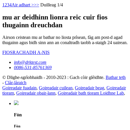
1
2
3
4
Air adhart >
>>
Duilleag 1/4
mu ar deidhinn lìonra reic cuir fios
thugainn dreuchdan
Airson ceistean mu ar bathar no liosta prìsean, fàg am post-d agad
thugainn agus bidh sinn ann an conaltradh taobh a-staigh 24 uairean.
FIOSRACHADH A-NIS
info@drktest.com
0086-531-85761369
© Dlighe-sgrìobhaidh - 2010-2023 : Gach còir glèidhte.
Bathar teth
-
Clàr-làraich
Goireadair fuadain
,
Goireadair cuilean
,
Goireadair beag
,
Goireadair
tioram
,
Goireadair obair-lann
,
Goireadair bath tioram Loidhne Lab
,
Fòn
Fòn