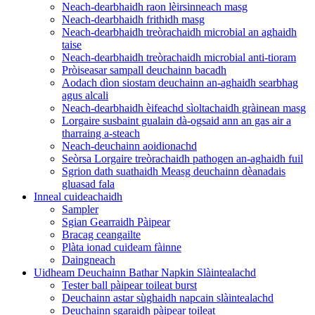
Neach-dearbhaidh raon lèirsinneach masg
Neach-dearbhaidh frithidh masg
Neach-dearbhaidh treòrachaidh microbial an aghaidh
taise
Neach-dearbhaidh treòrachaidh microbial anti-tioram
Pròiseasar sampall deuchainn bacadh
Aodach dìon siostam deuchainn an-aghaidh searbhag
agus alcali
Neach-dearbhaidh èifeachd sìoltachaidh gràinean masg
Lorgaire susbaint gualain dà-ogsaid ann an gas air a
tharraing a-steach
Neach-deuchainn aoidionachd
Seòrsa Lorgaire treòrachaidh pathogen an-aghaidh fuil
Sgrion dath suathaidh Measg deuchainn dèanadais
gluasad fala
Inneal cuideachaidh
Sampler
Sgian Gearraidh Pàipear
Bracag ceangailte
Plàta ionad cuideam fàinne
Daingneach
Uidheam Deuchainn Bathar Napkin Slàintealachd
Tester ball pàipear toileat burst
Deuchainn astar sùghaidh napcain slàintealachd
Deuchainn sgaraidh pàipear toileat