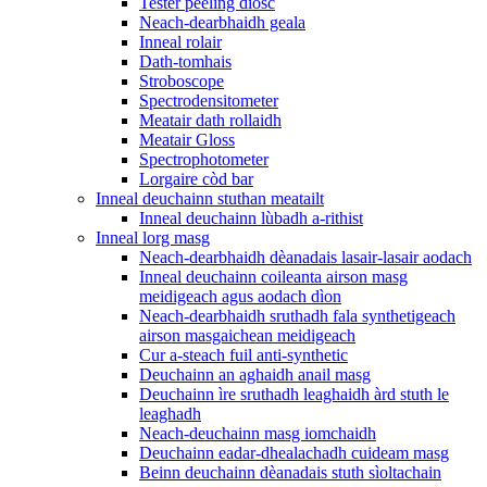
Tester peeling diosc
Neach-dearbhaidh geala
Inneal rolair
Dath-tomhais
Stroboscope
Spectrodensitometer
Meatair dath rollaidh
Meatair Gloss
Spectrophotometer
Lorgaire còd bar
Inneal deuchainn stuthan meatailt
Inneal deuchainn lùbadh a-rithist
Inneal lorg masg
Neach-dearbhaidh dèanadais lasair-lasair aodach
Inneal deuchainn coileanta airson masg
meidigeach agus aodach dìon
Neach-dearbhaidh sruthadh fala synthetigeach
airson masgaichean meidigeach
Cur a-steach fuil anti-synthetic
Deuchainn an aghaidh anail masg
Deuchainn ìre sruthadh leaghaidh àrd stuth le
leaghadh
Neach-deuchainn masg iomchaidh
Deuchainn eadar-dhealachadh cuideam masg
Beinn deuchainn dèanadais stuth sìoltachain