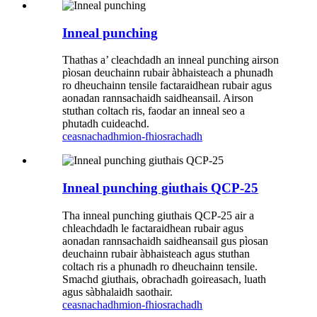
Inneal punching
Thathas a’ cleachdadh an inneal punching airson
pìosan deuchainn rubair àbhaisteach a phunadh
ro dheuchainn tensile factaraidhean rubair agus
aonadan rannsachaidh saidheansail. Airson
stuthan coltach ris, faodar an inneal seo a
phutadh cuideachd.
ceasnachadh
mion-fhiosrachadh
Inneal punching giuthais QCP-25
Tha inneal punching giuthais QCP-25 air a
chleachdadh le factaraidhean rubair agus
aonadan rannsachaidh saidheansail gus pìosan
deuchainn rubair àbhaisteach agus stuthan
coltach ris a phunadh ro dheuchainn tensile.
Smachd giuthais, obrachadh goireasach, luath
agus sàbhalaidh saothair.
ceasnachadh
mion-fhiosrachadh