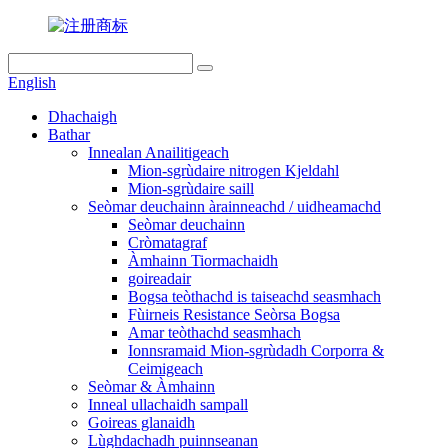
English
Dhachaigh
Bathar
Innealan Anailitigeach
Mion-sgrùdaire nitrogen Kjeldahl
Mion-sgrùdaire saill
Seòmar deuchainn àrainneachd / uidheamachd
Seòmar deuchainn
Cròmatagraf
Àmhainn Tiormachaidh
goireadair
Bogsa teòthachd is taiseachd seasmhach
Fùirneis Resistance Seòrsa Bogsa
Amar teòthachd seasmhach
Ionnsramaid Mion-sgrùdadh Corporra &
Ceimigeach
Seòmar & Àmhainn
Inneal ullachaidh sampall
Goireas glanaidh
Lùghdachadh puinnseanan