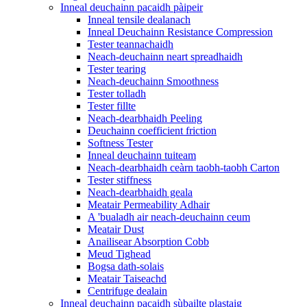
Inneal deuchainn pacaidh pàipeir
Inneal tensile dealanach
Inneal Deuchainn Resistance Compression
Tester teannachaidh
Neach-deuchainn neart spreadhaidh
Tester tearing
Neach-deuchainn Smoothness
Tester tolladh
Tester fillte
Neach-dearbhaidh Peeling
Deuchainn coefficient friction
Softness Tester
Inneal deuchainn tuiteam
Neach-dearbhaidh ceàrn taobh-taobh Carton
Tester stiffness
Neach-dearbhaidh geala
Meatair Permeability Adhair
A 'bualadh air neach-deuchainn ceum
Meatair Dust
Anailisear Absorption Cobb
Meud Tighead
Bogsa dath-solais
Meatair Taiseachd
Centrifuge dealain
Inneal deuchainn pacaidh sùbailte plastaig