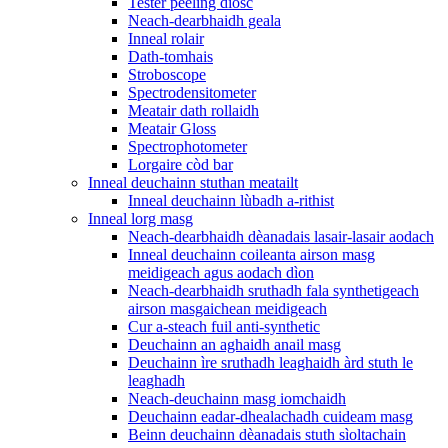
Tester peeling diosc
Neach-dearbhaidh geala
Inneal rolair
Dath-tomhais
Stroboscope
Spectrodensitometer
Meatair dath rollaidh
Meatair Gloss
Spectrophotometer
Lorgaire còd bar
Inneal deuchainn stuthan meatailt
Inneal deuchainn lùbadh a-rithist
Inneal lorg masg
Neach-dearbhaidh dèanadais lasair-lasair aodach
Inneal deuchainn coileanta airson masg
meidigeach agus aodach dìon
Neach-dearbhaidh sruthadh fala synthetigeach
airson masgaichean meidigeach
Cur a-steach fuil anti-synthetic
Deuchainn an aghaidh anail masg
Deuchainn ìre sruthadh leaghaidh àrd stuth le
leaghadh
Neach-deuchainn masg iomchaidh
Deuchainn eadar-dhealachadh cuideam masg
Beinn deuchainn dèanadais stuth sìoltachain