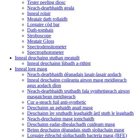
Tester peeling diosc
Neach-dearbhaidh geala
Inneal rolair
Meatair dath rollaidh
Lorgaire còd bar
Dath-tomhais
Stroboscope
Meatair Gloss
Spectrodensitometer
Spectrophotometer
Inneal deuchainn stuthan meatailt
Inneal deuchainn lùbadh a-rithist
Inneal lorg masg
Neach-dearbhaidh dèanadais lasair-lasair aodach
Inneal deuchainn coileanta airson masg meidigeach
agus aodach dìon
Neach-dearbhaidh sruthadh fala synthetigeach airson
masgaichean meidigeach
Cur a-steach fuil anti-synthetic
Deuchainn an aghaidh anail masg
Deuchainn ìre sruthadh leaghaidh àrd stuth le leaghadh
Neach-deuchainn masg iomchaidh
Deuchainn eadar-dhealachadh cuideam masg
Beinn deuchainn dèanadais stuth sìoltachain masg
Lorgaire èifeachd sìoltachaidh bacteria masg (BFE)