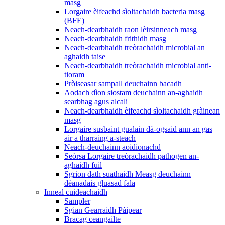
masg
Lorgaire èifeachd sìoltachaidh bacteria masg
(BFE)
Neach-dearbhaidh raon lèirsinneach masg
Neach-dearbhaidh frithidh masg
Neach-dearbhaidh treòrachaidh microbial an
aghaidh taise
Neach-dearbhaidh treòrachaidh microbial anti-
tioram
Pròiseasar sampall deuchainn bacadh
Aodach dìon siostam deuchainn an-aghaidh
searbhag agus alcali
Neach-dearbhaidh èifeachd sìoltachaidh gràinean
masg
Lorgaire susbaint gualain dà-ogsaid ann an gas
air a tharraing a-steach
Neach-deuchainn aoidionachd
Seòrsa Lorgaire treòrachaidh pathogen an-
aghaidh fuil
Sgrion dath suathaidh Measg deuchainn
dèanadais gluasad fala
Inneal cuideachaidh
Sampler
Sgian Gearraidh Pàipear
Bracag ceangailte