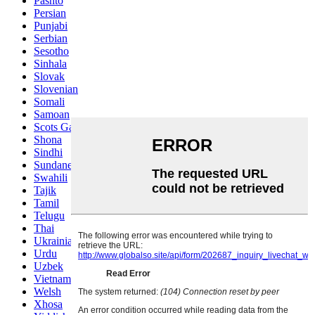
Pashto
Persian
Punjabi
Serbian
Sesotho
Sinhala
Slovak
Slovenian
Somali
Samoan
Scots Gaelic
Shona
Sindhi
Sundanese
Swahili
Tajik
Tamil
Telugu
Thai
Ukrainian
Urdu
Uzbek
Vietnamese
Welsh
Xhosa