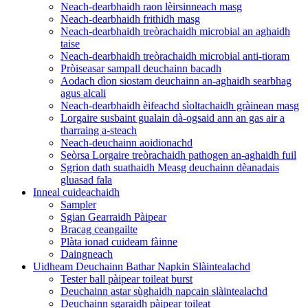
Neach-dearbhaidh raon lèirsinneach masg
Neach-dearbhaidh frithidh masg
Neach-dearbhaidh treòrachaidh microbial an aghaidh
taise
Neach-dearbhaidh treòrachaidh microbial anti-tioram
Pròiseasar sampall deuchainn bacadh
Aodach dìon siostam deuchainn an-aghaidh searbhag
agus alcali
Neach-dearbhaidh èifeachd sìoltachaidh gràinean masg
Lorgaire susbaint gualain dà-ogsaid ann an gas air a
tharraing a-steach
Neach-deuchainn aoidionachd
Seòrsa Lorgaire treòrachaidh pathogen an-aghaidh fuil
Sgrion dath suathaidh Measg deuchainn dèanadais
gluasad fala
Inneal cuideachaidh
Sampler
Sgian Gearraidh Pàipear
Bracag ceangailte
Plàta ionad cuideam fàinne
Daingneach
Uidheam Deuchainn Bathar Napkin Slàintealachd
Tester ball pàipear toileat burst
Deuchainn astar sùghaidh napcain slàintealachd
Deuchainn sgaraidh pàipear toileat