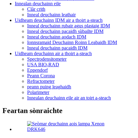
Innealan deuchainn eile
Clàr crith
Inneal deuchainn leathair
Uidheam deuchainn IDM air a thoirt a-steach
Inneal deuchainn rubair agus plastaig IDM
Inneal deuchainn pacaidh sùbailte IDM
Inneal deuchainn aodach IDM
Ionnsramaid Deuchainn Roinn Leabaidh IDM
Inneal deuchainn pacaidh IDM
Uidheam deuchainn air a thoirt a-steach
Spectrodensitometer
USA BIO-RAD
Eppendorf
Peann Corona
Refractometer
peann puing leaghaidh
Polarimeter
Innealan deuchainn eile air an toirt a-steach
Feartan sònraichte