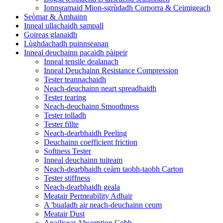
Ionnsramaid Mion-sgrùdadh Corporra & Ceimigeach
Seòmar & Àmhainn
Inneal ullachaidh sampall
Goireas glanaidh
Lùghdachadh puinnseanan
Inneal deuchainn pacaidh pàipeir
Inneal tensile dealanach
Inneal Deuchainn Resistance Compression
Tester teannachaidh
Neach-deuchainn neart spreadhaidh
Tester tearing
Neach-deuchainn Smoothness
Tester tolladh
Tester fillte
Neach-dearbhaidh Peeling
Deuchainn coefficient friction
Softness Tester
Inneal deuchainn tuiteam
Neach-dearbhaidh ceàrn taobh-taobh Carton
Tester stiffness
Neach-dearbhaidh geala
Meatair Permeability Adhair
A 'bualadh air neach-deuchainn ceum
Meatair Dust
Anailisear Absorption Cobb