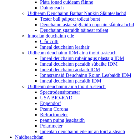
Plàta ionad cuideam fàinne
Daingneach
Uidheam Deuchainn Bathar Napkin Slàintealachd
Tester ball pàipear toileat burst
Deuchainn astar sùghaidh napcain slàintealachd
Deuchainn sgaraidh pàipear toileat
Innealan deuchainn eile
Clàr crith
Inneal deuchainn leathair
Uidheam deuchainn IDM air a thoirt a-steach
Inneal deuchainn rubair agus plastaig IDM
Inneal deuchainn pacaidh sùbailte IDM
Inneal deuchainn aodach IDM
Ionnsramaid Deuchainn Roinn Leabaidh IDM
Inneal deuchainn pacaidh IDM
Uidheam deuchainn air a thoirt a-steach
Spectrodensitometer
USA BIO-RAD
Eppendorf
Peann Corona
Refractometer
peann puing leaghaidh
Polarimeter
Innealan deuchainn eile air an toirt a-steach
Naidheachdan