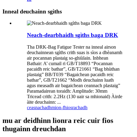
Inneal deuchainn sgìths
Neach-dearbhaidh sgìths baga DRK
Tha DRK-Bag Fatigue Tester na inneal airson
deuchainnean sgìths crith suas is sìos a dhèanamh
air pocannan plastaig so-ghiùlain. Inbhean
Bathair: A’ cumail ri GB/T18893 “Pocannan
pacaidh reic bathar”, GB/T21661 “Bag bhùthan
plastaig” BB/T039 “Bagaichean pacaidh reic
bathar”, GB/T21662 “Modh deuchainn luath
agus measadh air bagaichean ceannach plastaig”
Paramadairean toraidh: Amplitude: 30mm
Tricead crith: 2.2Hz (130 uair sa mhionaid) Àirde
àite deuchainn: ...
ceasnachadh
mion-fhiosrachadh
mu ar deidhinn lìonra reic cuir fios
thugainn dreuchdan