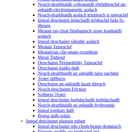
Neach-dearbhaidh coileanaidh rèididheachd an-
aghaidh electromagnetic aodach
Neach-dearbhaidh aodach teirmeach is taiseachd
Inneal deuchainn àrdachadh teòthachd fada fo-
dhearg
Meatair tar-chuir fiùghantach uisge leaghaidh
aodach
Inneal deuchainn sùbailte aodach
Meatair Taiseachd
Meatairean clàr-amais ocsaidean
Meud Tighead
Deuchainn Permeability Taiseachd
Deuchainn luaths dath
Neach-dearbhaidh an aghaidh taise uachdar
Tester stiffness
Deuchainn an-aghaidh lasair dìreach
Neach-deuchainn Friction
Softness Tester
Inneal deuchainn lughdachadh lughdachadh
Neach-dearbhaidh an aghaidh hydrostatic
Inneal tomhais dath
Bogsa dath-solais
Inneal deuchainn plastaig rubair
Inneal deuchainn uile-choitcheann dealanach
Fùirneis muffle aig teòthachd àrd