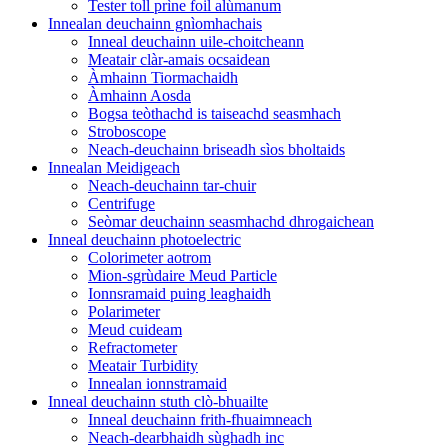
Tester toll prìne foil alùmanum
Innealan deuchainn gnìomhachais
Inneal deuchainn uile-choitcheann
Meatair clàr-amais ocsaidean
Àmhainn Tiormachaidh
Àmhainn Aosda
Bogsa teòthachd is taiseachd seasmhach
Stroboscope
Neach-deuchainn briseadh sìos bholtaids
Innealan Meidigeach
Neach-deuchainn tar-chuir
Centrifuge
Seòmar deuchainn seasmhachd dhrogaichean
Inneal deuchainn photoelectric
Colorimeter aotrom
Mion-sgrùdaire Meud Particle
Ionnsramaid puing leaghaidh
Polarimeter
Meud cuideam
Refractometer
Meatair Turbidity
Innealan ionnstramaid
Inneal deuchainn stuth clò-bhuailte
Inneal deuchainn frith-fhuaimneach
Neach-dearbhaidh sùghadh inc