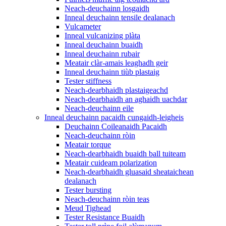
Neach-deuchainn losgaidh
Inneal deuchainn tensile dealanach
Vulcameter
Inneal vulcanizing plàta
Inneal deuchainn buaidh
Inneal deuchainn rubair
Meatair clàr-amais leaghadh geir
Inneal deuchainn tiùb plastaig
Tester stiffness
Neach-dearbhaidh plastaigeachd
Neach-dearbhaidh an aghaidh uachdar
Neach-deuchainn eile
Inneal deuchainn pacaidh cungaidh-leigheis
Deuchainn Coileanaidh Pacaidh
Neach-deuchainn ròin
Meatair torque
Neach-dearbhaidh buaidh ball tuiteam
Meatair cuideam polarization
Neach-dearbhaidh gluasaid sheataichean
dealanach
Tester bursting
Neach-deuchainn ròin teas
Meud Tighead
Tester Resistance Buaidh