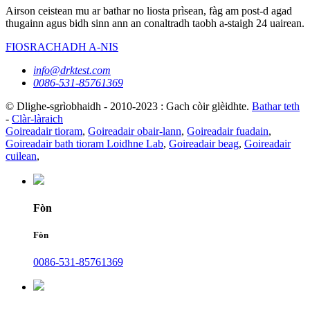
Airson ceistean mu ar bathar no liosta prìsean, fàg am post-d agad
thugainn agus bidh sinn ann an conaltradh taobh a-staigh 24 uairean.
FIOSRACHADH A-NIS
info@drktest.com
0086-531-85761369
© Dlighe-sgrìobhaidh - 2010-2023 : Gach còir glèidhte.
Bathar teth
-
Clàr-làraich
Goireadair tioram
,
Goireadair obair-lann
,
Goireadair fuadain
,
Goireadair bath tioram Loidhne Lab
,
Goireadair beag
,
Goireadair
cuilean
,
Fòn
Fòn
0086-531-85761369