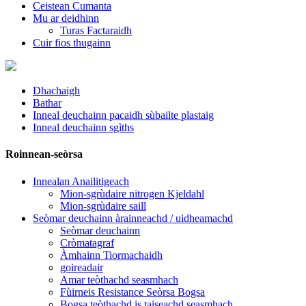
Ceistean Cumanta
Mu ar deidhinn
Turas Factaraidh
Cuir fios thugainn
Dhachaigh
Bathar
Inneal deuchainn pacaidh sùbailte plastaig
Inneal deuchainn sgìths
Roinnean-seòrsa
Innealan Anailitigeach
Mion-sgrùdaire nitrogen Kjeldahl
Mion-sgrùdaire saill
Seòmar deuchainn àrainneachd / uidheamachd
Seòmar deuchainn
Cròmatagraf
Àmhainn Tiormachaidh
goireadair
Amar teòthachd seasmhach
Fùirneis Resistance Seòrsa Bogsa
Bogsa teòthachd is taiseachd seasmhach