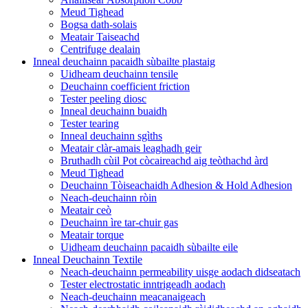
Meud Tighead
Bogsa dath-solais
Meatair Taiseachd
Centrifuge dealain
Inneal deuchainn pacaidh sùbailte plastaig
Uidheam deuchainn tensile
Deuchainn coefficient friction
Tester peeling diosc
Inneal deuchainn buaidh
Tester tearing
Inneal deuchainn sgìths
Meatair clàr-amais leaghadh geir
Bruthadh cùil Pot còcaireachd aig teòthachd àrd
Meud Tighead
Deuchainn Tòiseachaidh Adhesion & Hold Adhesion
Neach-deuchainn ròin
Meatair ceò
Deuchainn ìre tar-chuir gas
Meatair torque
Uidheam deuchainn pacaidh sùbailte eile
Inneal Deuchainn Textile
Neach-deuchainn permeability uisge aodach didseatach
Tester electrostatic inntrigeadh aodach
Neach-deuchainn meacanaigeach