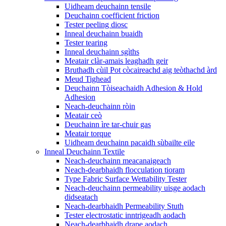
Uidheam deuchainn tensile
Deuchainn coefficient friction
Tester peeling diosc
Inneal deuchainn buaidh
Tester tearing
Inneal deuchainn sgìths
Meatair clàr-amais leaghadh geir
Bruthadh cùil Pot còcaireachd aig teòthachd àrd
Meud Tighead
Deuchainn Tòiseachaidh Adhesion & Hold
Adhesion
Neach-deuchainn ròin
Meatair ceò
Deuchainn ìre tar-chuir gas
Meatair torque
Uidheam deuchainn pacaidh sùbailte eile
Inneal Deuchainn Textile
Neach-deuchainn meacanaigeach
Neach-dearbhaidh flocculation tioram
Type Fabric Surface Wettability Tester
Neach-deuchainn permeability uisge aodach
didseatach
Neach-dearbhaidh Permeability Stuth
Tester electrostatic inntrigeadh aodach
Neach-dearbhaidh drape aodach