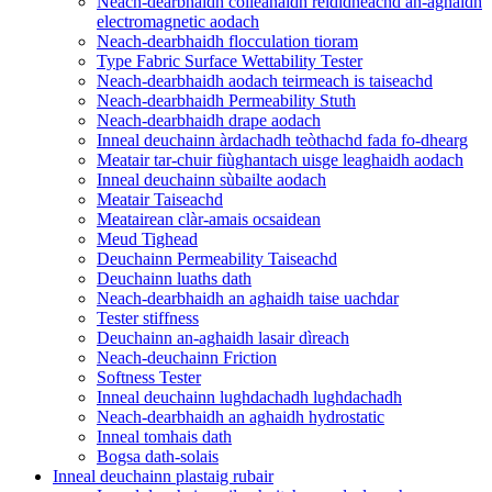
Neach-dearbhaidh coileanaidh rèididheachd an-aghaidh
electromagnetic aodach
Neach-dearbhaidh flocculation tioram
Type Fabric Surface Wettability Tester
Neach-dearbhaidh aodach teirmeach is taiseachd
Neach-dearbhaidh Permeability Stuth
Neach-dearbhaidh drape aodach
Inneal deuchainn àrdachadh teòthachd fada fo-dhearg
Meatair tar-chuir fiùghantach uisge leaghaidh aodach
Inneal deuchainn sùbailte aodach
Meatair Taiseachd
Meatairean clàr-amais ocsaidean
Meud Tighead
Deuchainn Permeability Taiseachd
Deuchainn luaths dath
Neach-dearbhaidh an aghaidh taise uachdar
Tester stiffness
Deuchainn an-aghaidh lasair dìreach
Neach-deuchainn Friction
Softness Tester
Inneal deuchainn lughdachadh lughdachadh
Neach-dearbhaidh an aghaidh hydrostatic
Inneal tomhais dath
Bogsa dath-solais
Inneal deuchainn plastaig rubair