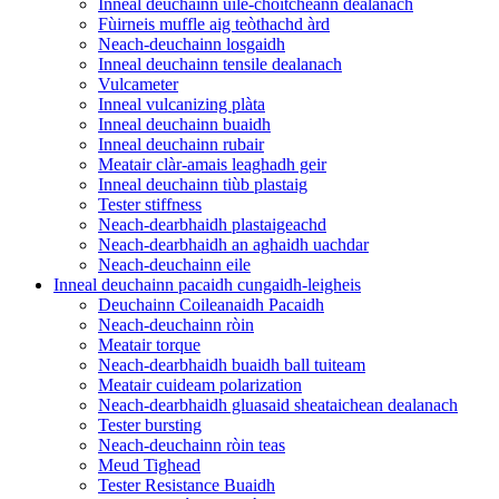
Inneal deuchainn uile-choitcheann dealanach
Fùirneis muffle aig teòthachd àrd
Neach-deuchainn losgaidh
Inneal deuchainn tensile dealanach
Vulcameter
Inneal vulcanizing plàta
Inneal deuchainn buaidh
Inneal deuchainn rubair
Meatair clàr-amais leaghadh geir
Inneal deuchainn tiùb plastaig
Tester stiffness
Neach-dearbhaidh plastaigeachd
Neach-dearbhaidh an aghaidh uachdar
Neach-deuchainn eile
Inneal deuchainn pacaidh cungaidh-leigheis
Deuchainn Coileanaidh Pacaidh
Neach-deuchainn ròin
Meatair torque
Neach-dearbhaidh buaidh ball tuiteam
Meatair cuideam polarization
Neach-dearbhaidh gluasaid sheataichean dealanach
Tester bursting
Neach-deuchainn ròin teas
Meud Tighead
Tester Resistance Buaidh