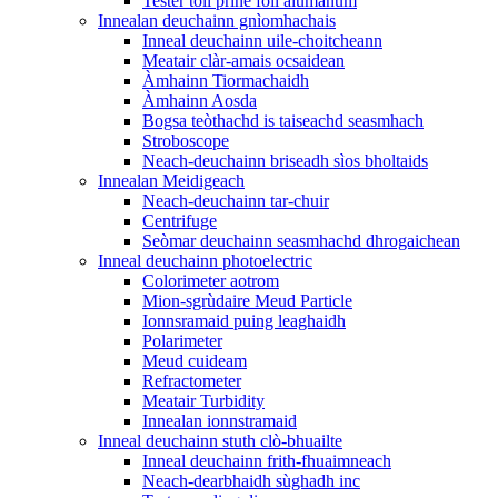
Tester toll prìne foil alùmanum
Innealan deuchainn gnìomhachais
Inneal deuchainn uile-choitcheann
Meatair clàr-amais ocsaidean
Àmhainn Tiormachaidh
Àmhainn Aosda
Bogsa teòthachd is taiseachd seasmhach
Stroboscope
Neach-deuchainn briseadh sìos bholtaids
Innealan Meidigeach
Neach-deuchainn tar-chuir
Centrifuge
Seòmar deuchainn seasmhachd dhrogaichean
Inneal deuchainn photoelectric
Colorimeter aotrom
Mion-sgrùdaire Meud Particle
Ionnsramaid puing leaghaidh
Polarimeter
Meud cuideam
Refractometer
Meatair Turbidity
Innealan ionnstramaid
Inneal deuchainn stuth clò-bhuailte
Inneal deuchainn frith-fhuaimneach
Neach-dearbhaidh sùghadh inc