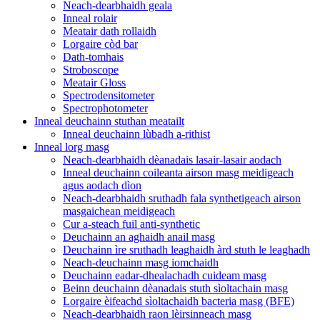
Neach-dearbhaidh geala
Inneal rolair
Meatair dath rollaidh
Lorgaire còd bar
Dath-tomhais
Stroboscope
Meatair Gloss
Spectrodensitometer
Spectrophotometer
Inneal deuchainn stuthan meatailt
Inneal deuchainn lùbadh a-rithist
Inneal lorg masg
Neach-dearbhaidh dèanadais lasair-lasair aodach
Inneal deuchainn coileanta airson masg meidigeach
agus aodach dìon
Neach-dearbhaidh sruthadh fala synthetigeach airson
masgaichean meidigeach
Cur a-steach fuil anti-synthetic
Deuchainn an aghaidh anail masg
Deuchainn ìre sruthadh leaghaidh àrd stuth le leaghadh
Neach-deuchainn masg iomchaidh
Deuchainn eadar-dhealachadh cuideam masg
Beinn deuchainn dèanadais stuth sìoltachain masg
Lorgaire èifeachd sìoltachaidh bacteria masg (BFE)
Neach-dearbhaidh raon lèirsinneach masg