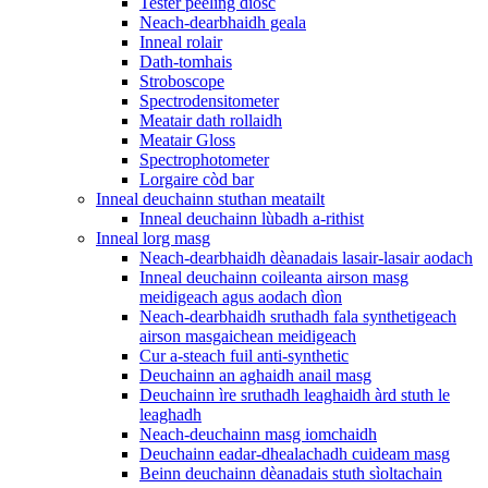
Tester peeling diosc
Neach-dearbhaidh geala
Inneal rolair
Dath-tomhais
Stroboscope
Spectrodensitometer
Meatair dath rollaidh
Meatair Gloss
Spectrophotometer
Lorgaire còd bar
Inneal deuchainn stuthan meatailt
Inneal deuchainn lùbadh a-rithist
Inneal lorg masg
Neach-dearbhaidh dèanadais lasair-lasair aodach
Inneal deuchainn coileanta airson masg
meidigeach agus aodach dìon
Neach-dearbhaidh sruthadh fala synthetigeach
airson masgaichean meidigeach
Cur a-steach fuil anti-synthetic
Deuchainn an aghaidh anail masg
Deuchainn ìre sruthadh leaghaidh àrd stuth le
leaghadh
Neach-deuchainn masg iomchaidh
Deuchainn eadar-dhealachadh cuideam masg
Beinn deuchainn dèanadais stuth sìoltachain