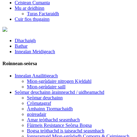
Ceistean Cumanta
Mu ar deidhinn
Turas Factaraidh
Cuir fios thugainn
Dhachaigh
Bathar
Innealan Meidigeach
Roinnean-seòrsa
Innealan Anailitigeach
Mion-sgrùdaire nitrogen Kjeldahl
Mion-sgrùdaire saill
Seòmar deuchainn àrainneachd / uidheamachd
Seòmar deuchainn
Cròmatagraf
Àmhainn Tiormachaidh
goireadair
Amar teòthachd seasmhach
Fùirneis Resistance Seòrsa Bogsa
Bogsa teòthachd is taiseachd seasmhach
Ionnsramaid Mion-sgrùdadh Corporra & Ceimigeach