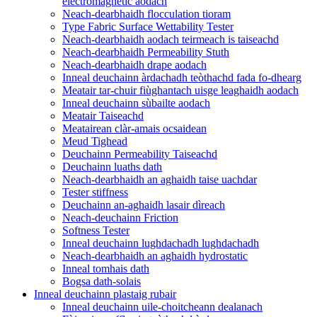
electromagnetic aodach
Neach-dearbhaidh flocculation tioram
Type Fabric Surface Wettability Tester
Neach-dearbhaidh aodach teirmeach is taiseachd
Neach-dearbhaidh Permeability Stuth
Neach-dearbhaidh drape aodach
Inneal deuchainn àrdachadh teòthachd fada fo-dhearg
Meatair tar-chuir fiùghantach uisge leaghaidh aodach
Inneal deuchainn sùbailte aodach
Meatair Taiseachd
Meatairean clàr-amais ocsaidean
Meud Tighead
Deuchainn Permeability Taiseachd
Deuchainn luaths dath
Neach-dearbhaidh an aghaidh taise uachdar
Tester stiffness
Deuchainn an-aghaidh lasair dìreach
Neach-deuchainn Friction
Softness Tester
Inneal deuchainn lughdachadh lughdachadh
Neach-dearbhaidh an aghaidh hydrostatic
Inneal tomhais dath
Bogsa dath-solais
Inneal deuchainn plastaig rubair
Inneal deuchainn uile-choitcheann dealanach