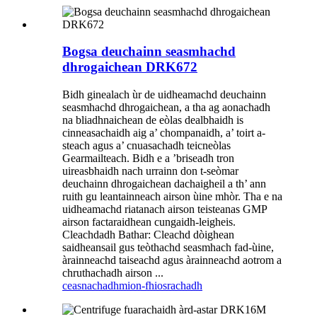
Bogsa deuchainn seasmhachd
dhrogaichean DRK672
Bidh ginealach ùr de uidheamachd deuchainn
seasmhachd dhrogaichean, a tha ag aonachadh
na bliadhnaichean de eòlas dealbhaidh is
cinneasachaidh aig a’ chompanaidh, a’ toirt a-
steach agus a’ cnuasachadh teicneòlas
Gearmailteach. Bidh e a ’briseadh tron ​​​​
uireasbhaidh nach urrainn don t-seòmar
deuchainn dhrogaichean dachaigheil a th’ ann
ruith gu leantainneach airson ùine mhòr. Tha e na
uidheamachd riatanach airson teisteanas GMP
airson factaraidhean cungaidh-leigheis.
Cleachdadh Bathar: Cleachd dòighean
saidheansail gus teòthachd seasmhach fad-ùine,
àrainneachd taiseachd agus àrainneachd aotrom a
chruthachadh airson ...
ceasnachadh
mion-fhiosrachadh