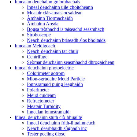
Innealan deuchainn gnìomhachais
Inneal deuchainn uile-choitcheann
Meatair clàr-amais ocsaidean
Àmhainn Tiormachaidh
Àmhainn Aosda
Bogsa teòthachd is taiseachd seasmhach
Stroboscope
Neach-deuchainn briseadh sìos bholtaids
Innealan Meidigeach
Neach-deuchainn tar-chuir
Centrifuge
Seòmar deuchainn seasmhachd dhrogaichean
Inneal deuchainn photoelectric
Colorimeter aotrom
Mion-sgrùdaire Meud Particle
Ionnsramaid puing leaghaidh
Polarimeter
Meud cuideam
Refractometer
Meatair Turbidity
Innealan ionnstramaid
Inneal deuchainn stuth clò-bhuailte
Inneal deuchainn frith-fhuaimneach
Neach-dearbhaidh sùghadh inc
Tester peeling diosc