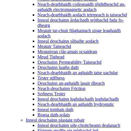
Neach-dearbhaidh coileanaidh rèididheachd an-
aghaidh electromagnetic aodach
Neach-dearbhaidh aodach teirmeach is taiseachd
Inneal deuchainn àrdachadh teòthachd fada fo-
dhearg
Meatair tar-chuir fiùghantach uisge leaghaidh
aodach
Inneal deuchainn sùbailte aodach
Meatair Taiseachd
Meatairean clàr-amais ocsaidean
Meud Tighead
Deuchainn Permeability Taiseachd
Deuchainn luaths dath
Neach-dearbhaidh an aghaidh taise uachdar
Tester stiffness
Deuchainn an-aghaidh lasair dìreach
Neach-deuchainn Friction
Softness Tester
Inneal deuchainn lughdachadh lughdachadh
Neach-dearbhaidh an aghaidh hydrostatic
Inneal tomhais dath
Bogsa dath-solais
Inneal deuchainn plastaig rubair
Inneal deuchainn uile-choitcheann dealanach
Fùirneis muffle aig teòthachd àrd