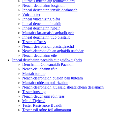
Fùirneis muffle aig teòthachd àrd
Neach-deuchainn losgaidh
Inneal deuchainn tensile dealanach
Vulcameter
Inneal vulcanizing plàta
Inneal deuchainn buaidh
Inneal deuchainn rubair
Meatair clàr-amais leaghadh geir
Inneal deuchainn tiùb plastaig
Tester stiffness
Neach-dearbhaidh plastaigeachd
Neach-dearbhaidh an aghaidh uachdar
Neach-deuchainn eile
Inneal deuchainn pacaidh cungaidh-leigheis
Deuchainn Coileanaidh Pacaidh
Neach-deuchainn ròin
Meatair torque
Neach-dearbhaidh buaidh ball tuiteam
Meatair cuideam polarization
Neach-dearbhaidh gluasaid sheataichean dealanach
Tester bursting
Neach-deuchainn ròin teas
Meud Tighead
Tester Resistance Buaidh
Tester toll prìne foil alùmanum