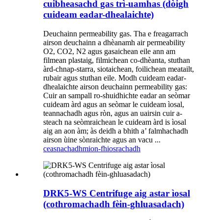
cuibheasachd gas trì-uamhas (dòigh
cuideam eadar-dhealaichte)
Deuchainn permeability gas. Tha e freagarrach
airson deuchainn a dhèanamh air permeability
O2, CO2, N2 agus gasaichean eile ann am
filmean plastaig, filmichean co-dhèanta, stuthan
àrd-chnap-starra, siotaichean, foilichean meatailt,
rubair agus stuthan eile. Modh cuideam eadar-
dhealaichte airson deuchainn permeability gas:
Cuir an sampall ro-shuidhichte eadar an seòmar
cuideam àrd agus an seòmar le cuideam ìosal,
teannachadh agus ròn, agus an uairsin cuir a-
steach na seòmraichean le cuideam àrd is ìosal
aig an aon àm; às deidh a bhith a’ falmhachadh
airson ùine sònraichte agus an vacu ...
ceasnachadh
mion-fhiosrachadh
DRK5-WS Centrifuge aig astar ìosal
(cothromachadh fèin-ghluasadach)