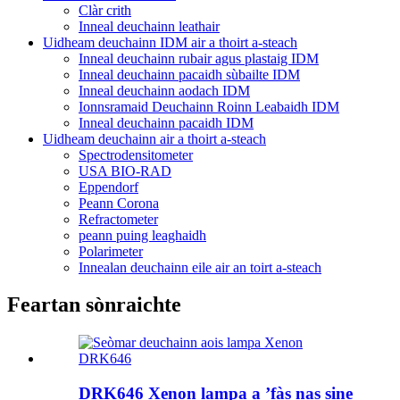
Clàr crith
Inneal deuchainn leathair
Uidheam deuchainn IDM air a thoirt a-steach
Inneal deuchainn rubair agus plastaig IDM
Inneal deuchainn pacaidh sùbailte IDM
Inneal deuchainn aodach IDM
Ionnsramaid Deuchainn Roinn Leabaidh IDM
Inneal deuchainn pacaidh IDM
Uidheam deuchainn air a thoirt a-steach
Spectrodensitometer
USA BIO-RAD
Eppendorf
Peann Corona
Refractometer
peann puing leaghaidh
Polarimeter
Innealan deuchainn eile air an toirt a-steach
Feartan sònraichte
DRK646 Xenon lampa a ’fàs nas sine