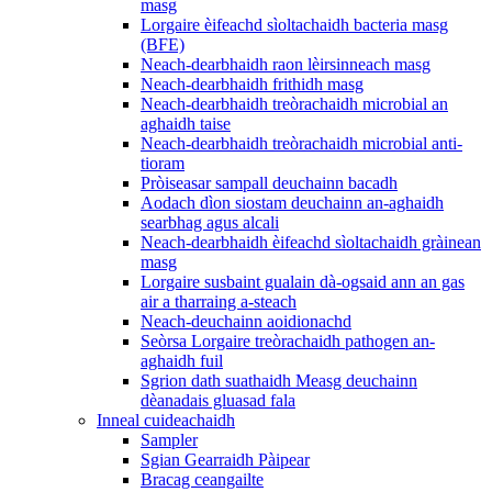
masg
Lorgaire èifeachd sìoltachaidh bacteria masg
(BFE)
Neach-dearbhaidh raon lèirsinneach masg
Neach-dearbhaidh frithidh masg
Neach-dearbhaidh treòrachaidh microbial an
aghaidh taise
Neach-dearbhaidh treòrachaidh microbial anti-
tioram
Pròiseasar sampall deuchainn bacadh
Aodach dìon siostam deuchainn an-aghaidh
searbhag agus alcali
Neach-dearbhaidh èifeachd sìoltachaidh gràinean
masg
Lorgaire susbaint gualain dà-ogsaid ann an gas
air a tharraing a-steach
Neach-deuchainn aoidionachd
Seòrsa Lorgaire treòrachaidh pathogen an-
aghaidh fuil
Sgrion dath suathaidh Measg deuchainn
dèanadais gluasad fala
Inneal cuideachaidh
Sampler
Sgian Gearraidh Pàipear
Bracag ceangailte