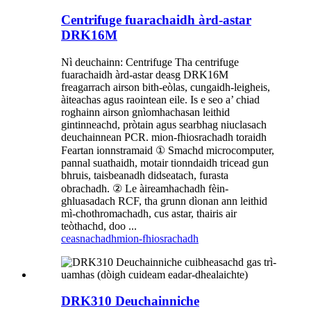
Centrifuge fuarachaidh àrd-astar
DRK16M
Nì deuchainn: Centrifuge Tha centrifuge
fuarachaidh àrd-astar deasg DRK16M
freagarrach airson bith-eòlas, cungaidh-leigheis,
àiteachas agus raointean eile. Is e seo a’ chiad
roghainn airson gnìomhachasan leithid
gintinneachd, pròtain agus searbhag niuclasach
deuchainnean PCR. mion-fhiosrachadh toraidh
Feartan ionnstramaid ① Smachd microcomputer,
pannal suathaidh, motair tionndaidh tricead gun
bhruis, taisbeanadh didseatach, furasta
obrachadh. ② Le àireamhachadh fèin-
ghluasadach RCF, tha grunn dìonan ann leithid
mì-chothromachadh, cus astar, thairis air
teòthachd, doo ...
ceasnachadh
mion-fhiosrachadh
DRK310 Deuchainniche