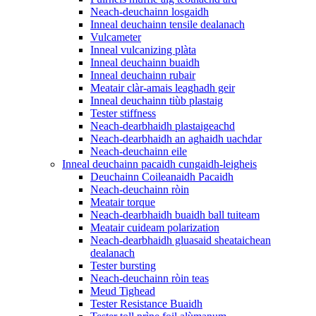
Neach-deuchainn losgaidh
Inneal deuchainn tensile dealanach
Vulcameter
Inneal vulcanizing plàta
Inneal deuchainn buaidh
Inneal deuchainn rubair
Meatair clàr-amais leaghadh geir
Inneal deuchainn tiùb plastaig
Tester stiffness
Neach-dearbhaidh plastaigeachd
Neach-dearbhaidh an aghaidh uachdar
Neach-deuchainn eile
Inneal deuchainn pacaidh cungaidh-leigheis
Deuchainn Coileanaidh Pacaidh
Neach-deuchainn ròin
Meatair torque
Neach-dearbhaidh buaidh ball tuiteam
Meatair cuideam polarization
Neach-dearbhaidh gluasaid sheataichean
dealanach
Tester bursting
Neach-deuchainn ròin teas
Meud Tighead
Tester Resistance Buaidh