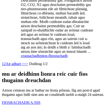
Deuchainn permeability gas. Freagarrach airson
O2, CO2, N2 agus deuchainn permeability gas
neo-phuinnseanta eile air filmichean plastaig,
filmichean co-dhèanta, stuthan bacaidh àrd,
siotaichean, foilichean meatailt, rubair agus
stuthan eile. Modh cuideam eadar-dhealaichte
airson deuchainn permeability gas: Cuir an
sampall ro-shuidhichte eadar an seòmar cuideam
àrd agus an seòmar le cuideam ìosal,
teannachadh agus ròn, agus an uairsin cuir a-
steach na seòmraichean le cuideam àrd is ìosal
aig an aon àm; às deidh a bhith a’ falmhachadh
airson ùine sònraichte agus an inneal falamh ...
ceasnachadh
mion-fhiosrachadh
1
2
Air adhart >
>>
Duilleag 1/2
mu ar deidhinn lìonra reic cuir fios
thugainn dreuchdan
Airson ceistean mu ar bathar no liosta prìsean, fàg am post-d agad
thugainn agus bidh sinn ann an conaltradh taobh a-staigh 24 uairean.
FIOSRACHADH A-NIS