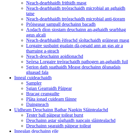
Neach-dearbhaidh frithidh masg
Neach-dearbhaidh treòrachaidh microbial an aghaidh
taise
Neach-dearbhaidh treòrachaidh microbial anti-tioram
Pròiseasar sampall deuchainn bacadh
Aodach dìon siostam deuchainn an-aghaidh searbhag
agus alcali
Neach-dearbhaidh èifeachd sìoltachaidh gràinean masg
Lorgaire susbaint gualain dà-ogsaid ann an gas air a
tharraing a-steach
Neach-deuchainn aoidionachd
Seòrsa Lorgaire treòrachaidh pathogen an-aghaidh fuil
Sgrion dath suathaidh Measg deuchainn dèanadais
gluasad fala
Inneal cuideachaidh
Sampler
Sgian Gearraidh Pàipear
Bracag ceangailte
Plàta ionad cuideam fàinne
Daingneach
Uidheam Deuchainn Bathar Napkin Slàintealachd
Tester ball pàipear toileat burst
Deuchainn astar sùghaidh napcain slàintealachd
Deuchainn sgaraidh pàipear toileat
Innealan deuchainn eile