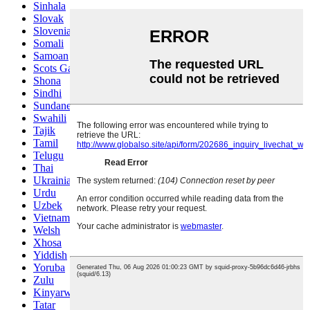
Sinhala
Slovak
Slovenian
Somali
Samoan
Scots Gaelic
Shona
Sindhi
Sundanese
Swahili
Tajik
Tamil
Telugu
Thai
Ukrainian
Urdu
Uzbek
Vietnamese
Welsh
Xhosa
Yiddish
Yoruba
Zulu
Kinyarwanda
Tatar