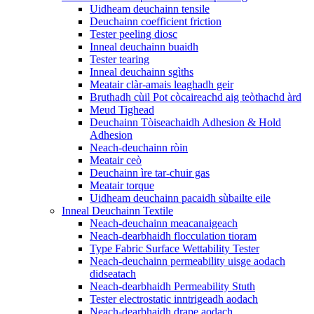
Uidheam deuchainn tensile
Deuchainn coefficient friction
Tester peeling diosc
Inneal deuchainn buaidh
Tester tearing
Inneal deuchainn sgìths
Meatair clàr-amais leaghadh geir
Bruthadh cùil Pot còcaireachd aig teòthachd àrd
Meud Tighead
Deuchainn Tòiseachaidh Adhesion & Hold
Adhesion
Neach-deuchainn ròin
Meatair ceò
Deuchainn ìre tar-chuir gas
Meatair torque
Uidheam deuchainn pacaidh sùbailte eile
Inneal Deuchainn Textile
Neach-deuchainn meacanaigeach
Neach-dearbhaidh flocculation tioram
Type Fabric Surface Wettability Tester
Neach-deuchainn permeability uisge aodach
didseatach
Neach-dearbhaidh Permeability Stuth
Tester electrostatic inntrigeadh aodach
Neach-dearbhaidh drape aodach