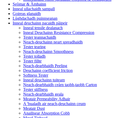
Seòmar & Àmhainn
Inneal ullachaidh sampall
Goireas glanaidh
Lùghdachadh puinnseanan
Inneal deuchainn pacaidh pàipeir
Inneal tensile dealanach
Inneal Deuchainn Resistance Compression
Tester teannachaidh
Neach-deuchainn neart spreadhaidh
Tester tearing
Neach-deuchainn Smoothness
Tester tolladh
Tester fillte
Neach-dearbhaidh Peeling
Deuchainn coefficient friction
Softness Tester
Inneal deuchainn tuiteam
Neach-dearbhaidh ceàrn taobh-taobh Carton
Tester stiffness
Neach-dearbhaidh geala
Meatair Permeability Adhair
A 'bualadh air neach-deuchainn ceum
Meatair Dust
Anailisear Absorption Cobb
Meud Tighead