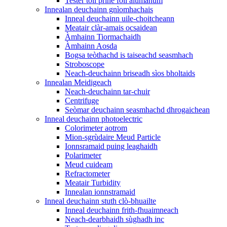
Tester toll prìne foil alùmanum
Innealan deuchainn gnìomhachais
Inneal deuchainn uile-choitcheann
Meatair clàr-amais ocsaidean
Àmhainn Tiormachaidh
Àmhainn Aosda
Bogsa teòthachd is taiseachd seasmhach
Stroboscope
Neach-deuchainn briseadh sìos bholtaids
Innealan Meidigeach
Neach-deuchainn tar-chuir
Centrifuge
Seòmar deuchainn seasmhachd dhrogaichean
Inneal deuchainn photoelectric
Colorimeter aotrom
Mion-sgrùdaire Meud Particle
Ionnsramaid puing leaghaidh
Polarimeter
Meud cuideam
Refractometer
Meatair Turbidity
Innealan ionnstramaid
Inneal deuchainn stuth clò-bhuailte
Inneal deuchainn frith-fhuaimneach
Neach-dearbhaidh sùghadh inc