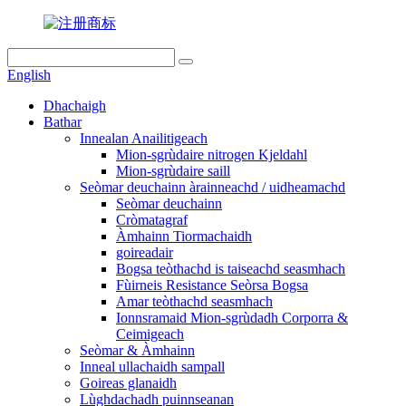
English
Dhachaigh
Bathar
Innealan Anailitigeach
Mion-sgrùdaire nitrogen Kjeldahl
Mion-sgrùdaire saill
Seòmar deuchainn àrainneachd / uidheamachd
Seòmar deuchainn
Cròmatagraf
Àmhainn Tiormachaidh
goireadair
Bogsa teòthachd is taiseachd seasmhach
Fùirneis Resistance Seòrsa Bogsa
Amar teòthachd seasmhach
Ionnsramaid Mion-sgrùdadh Corporra &
Ceimigeach
Seòmar & Àmhainn
Inneal ullachaidh sampall
Goireas glanaidh
Lùghdachadh puinnseanan