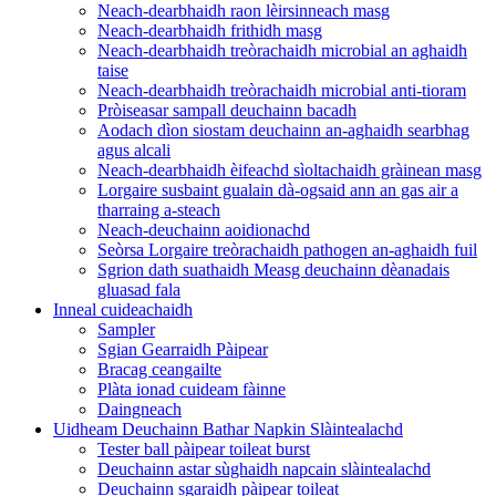
Neach-dearbhaidh raon lèirsinneach masg
Neach-dearbhaidh frithidh masg
Neach-dearbhaidh treòrachaidh microbial an aghaidh
taise
Neach-dearbhaidh treòrachaidh microbial anti-tioram
Pròiseasar sampall deuchainn bacadh
Aodach dìon siostam deuchainn an-aghaidh searbhag
agus alcali
Neach-dearbhaidh èifeachd sìoltachaidh gràinean masg
Lorgaire susbaint gualain dà-ogsaid ann an gas air a
tharraing a-steach
Neach-deuchainn aoidionachd
Seòrsa Lorgaire treòrachaidh pathogen an-aghaidh fuil
Sgrion dath suathaidh Measg deuchainn dèanadais
gluasad fala
Inneal cuideachaidh
Sampler
Sgian Gearraidh Pàipear
Bracag ceangailte
Plàta ionad cuideam fàinne
Daingneach
Uidheam Deuchainn Bathar Napkin Slàintealachd
Tester ball pàipear toileat burst
Deuchainn astar sùghaidh napcain slàintealachd
Deuchainn sgaraidh pàipear toileat