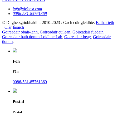
info@drktest.com
0086-531-85761369
© Dlighe-sgrìobhaidh - 2010-2023 : Gach còir glèidhte.
Bathar teth
-
Clàr-làraich
Goireadair obair-lann
,
Goireadair cuilean
,
Goireadair fuadain
,
Goireadair bath tioram Loidhne Lab
,
Goireadair beag
,
Goireadair
tioram
,
Fòn
Fòn
0086-531-85761369
Post-d
Post-d