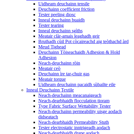
Uidheam deuchainn tensile
Deuchainn coefficient friction
Tester peeling diosc
Inneal deuchainn buaidh
Tester tearing
Inneal deuchainn sgìths
Meatair clàr-amais leaghadh geir
Bruthadh cùil Pot còcaireachd aig teòthachd àrd
Meud Tighead
Deuchainn Tòiseachaidh Adhesion & Hold
Adhesion
Neach-deuchainn ròin
Meatair ceò
Deuchainn ìre tar-chuir gas
Meatair torque
Uidheam deuchainn pacaidh sùbailte eile
Inneal Deuchainn Textile
Neach-deuchainn meacanaigeach
Neach-dearbhaidh flocculation tioram
Type Fabric Surface Wettability Tester
Neach-deuchainn permeability uisge aodach
didseatach
Neach-dearbhaidh Permeability Stuth
Tester electrostatic inntrigeadh aodach
Neach-dearbhaidh drape aodach