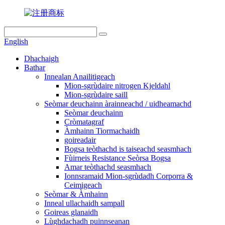
English
Dhachaigh
Bathar
Innealan Anailitigeach
Mion-sgrùdaire nitrogen Kjeldahl
Mion-sgrùdaire saill
Seòmar deuchainn àrainneachd / uidheamachd
Seòmar deuchainn
Cròmatagraf
Àmhainn Tiormachaidh
goireadair
Bogsa teòthachd is taiseachd seasmhach
Fùirneis Resistance Seòrsa Bogsa
Amar teòthachd seasmhach
Ionnsramaid Mion-sgrùdadh Corporra &
Ceimigeach
Seòmar & Àmhainn
Inneal ullachaidh sampall
Goireas glanaidh
Lùghdachadh puinnseanan