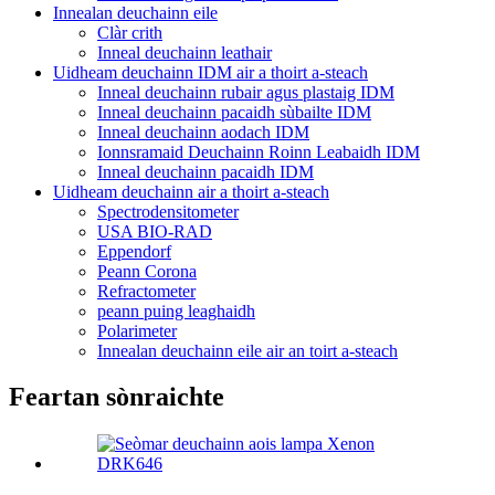
Innealan deuchainn eile
Clàr crith
Inneal deuchainn leathair
Uidheam deuchainn IDM air a thoirt a-steach
Inneal deuchainn rubair agus plastaig IDM
Inneal deuchainn pacaidh sùbailte IDM
Inneal deuchainn aodach IDM
Ionnsramaid Deuchainn Roinn Leabaidh IDM
Inneal deuchainn pacaidh IDM
Uidheam deuchainn air a thoirt a-steach
Spectrodensitometer
USA BIO-RAD
Eppendorf
Peann Corona
Refractometer
peann puing leaghaidh
Polarimeter
Innealan deuchainn eile air an toirt a-steach
Feartan sònraichte