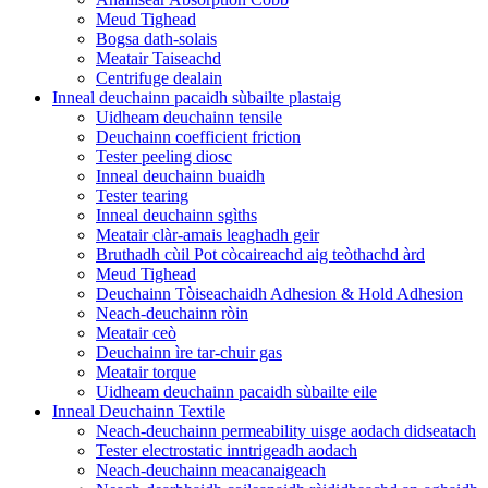
Meud Tighead
Bogsa dath-solais
Meatair Taiseachd
Centrifuge dealain
Inneal deuchainn pacaidh sùbailte plastaig
Uidheam deuchainn tensile
Deuchainn coefficient friction
Tester peeling diosc
Inneal deuchainn buaidh
Tester tearing
Inneal deuchainn sgìths
Meatair clàr-amais leaghadh geir
Bruthadh cùil Pot còcaireachd aig teòthachd àrd
Meud Tighead
Deuchainn Tòiseachaidh Adhesion & Hold Adhesion
Neach-deuchainn ròin
Meatair ceò
Deuchainn ìre tar-chuir gas
Meatair torque
Uidheam deuchainn pacaidh sùbailte eile
Inneal Deuchainn Textile
Neach-deuchainn permeability uisge aodach didseatach
Tester electrostatic inntrigeadh aodach
Neach-deuchainn meacanaigeach