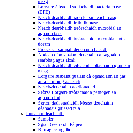
masg
Lorgaire èifeachd sìoltachaidh bacteria masg
(BFE)
Neach-dearbhaidh raon lèirsinneach masg
Neach-dearbhaidh frithidh masg
Neach-dearbhaidh treòrachaidh microbial an
aghaidh taise
Neach-dearbhaidh treòrachaidh microbial anti-
tioram
Pròiseasar sampall deuchainn bacadh
Aodach dìon siostam deuchainn an-aghaidh
searbhag agus alcali
Neach-dearbhaidh èifeachd sìoltachaidh gràinean
masg
Lorgaire susbaint gualain dà-ogsaid ann an gas
air a tharraing a-steach
Neach-deuchainn aoidionachd
Seòrsa Lorgaire treòrachaidh pathogen an-
aghaidh fuil
Sgrion dath suathaidh Measg deuchainn
dèanadais gluasad fala
Inneal cuideachaidh
Sampler
Sgian Gearraidh Pàipear
Bracag ceangailte