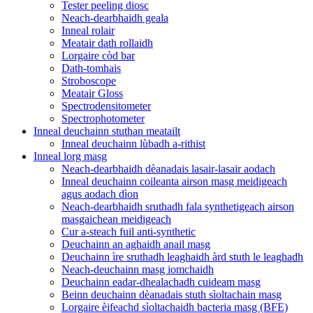
Tester peeling diosc
Neach-dearbhaidh geala
Inneal rolair
Meatair dath rollaidh
Lorgaire còd bar
Dath-tomhais
Stroboscope
Meatair Gloss
Spectrodensitometer
Spectrophotometer
Inneal deuchainn stuthan meatailt
Inneal deuchainn lùbadh a-rithist
Inneal lorg masg
Neach-dearbhaidh dèanadais lasair-lasair aodach
Inneal deuchainn coileanta airson masg meidigeach
agus aodach dìon
Neach-dearbhaidh sruthadh fala synthetigeach airson
masgaichean meidigeach
Cur a-steach fuil anti-synthetic
Deuchainn an aghaidh anail masg
Deuchainn ìre sruthadh leaghaidh àrd stuth le leaghadh
Neach-deuchainn masg iomchaidh
Deuchainn eadar-dhealachadh cuideam masg
Beinn deuchainn dèanadais stuth sìoltachain masg
Lorgaire èifeachd sìoltachaidh bacteria masg (BFE)