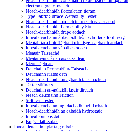
Neach-dearbhaidh coileanaidh rèididheachd an-aghaidh
electromagnetic aodach
Neach-dearbhaidh flocculation tioram
Type Fabric Surface Wettability Tester
Neach-dearbhaidh aodach teirmeach is taiseachd
Neach-dearbhaidh Permeability Stuth
Neach-dearbhaidh drape aodach
Inneal deuchainn àrdachadh teòthachd fada fo-dhearg
Meatair tar-chuir fiùghantach uisge leaghaidh aodach
Inneal deuchainn sùbailte aodach
Meatair Taiseachd
Meatairean clàr-amais ocsaidean
Meud Tighead
Deuchainn Permeability Taiseachd
Deuchainn luaths dath
Neach-dearbhaidh an aghaidh taise uachdar
Tester stiffness
Deuchainn an-aghaidh lasair dìreach
Neach-deuchainn Friction
Softness Tester
Inneal deuchainn lughdachadh lughdachadh
Neach-dearbhaidh an aghaidh hydrostatic
Inneal tomhais dath
Bogsa dath-solais
Inneal deuchainn plastaig rubair