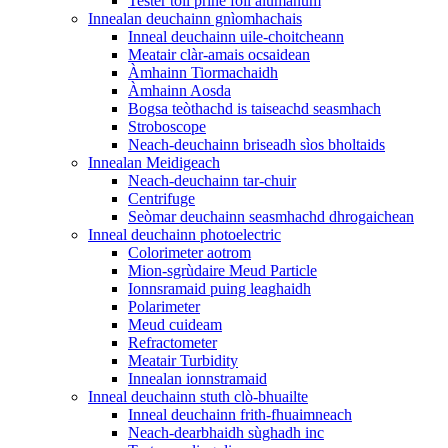
Tester toll prìne foil alùmanum
Innealan deuchainn gnìomhachais
Inneal deuchainn uile-choitcheann
Meatair clàr-amais ocsaidean
Àmhainn Tiormachaidh
Àmhainn Aosda
Bogsa teòthachd is taiseachd seasmhach
Stroboscope
Neach-deuchainn briseadh sìos bholtaids
Innealan Meidigeach
Neach-deuchainn tar-chuir
Centrifuge
Seòmar deuchainn seasmhachd dhrogaichean
Inneal deuchainn photoelectric
Colorimeter aotrom
Mion-sgrùdaire Meud Particle
Ionnsramaid puing leaghaidh
Polarimeter
Meud cuideam
Refractometer
Meatair Turbidity
Innealan ionnstramaid
Inneal deuchainn stuth clò-bhuailte
Inneal deuchainn frith-fhuaimneach
Neach-dearbhaidh sùghadh inc