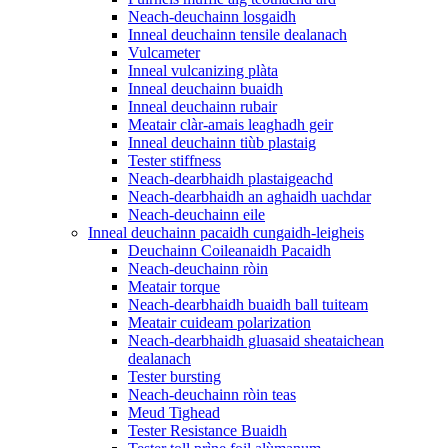
Neach-deuchainn losgaidh
Inneal deuchainn tensile dealanach
Vulcameter
Inneal vulcanizing plàta
Inneal deuchainn buaidh
Inneal deuchainn rubair
Meatair clàr-amais leaghadh geir
Inneal deuchainn tiùb plastaig
Tester stiffness
Neach-dearbhaidh plastaigeachd
Neach-dearbhaidh an aghaidh uachdar
Neach-deuchainn eile
Inneal deuchainn pacaidh cungaidh-leigheis
Deuchainn Coileanaidh Pacaidh
Neach-deuchainn ròin
Meatair torque
Neach-dearbhaidh buaidh ball tuiteam
Meatair cuideam polarization
Neach-dearbhaidh gluasaid sheataichean
dealanach
Tester bursting
Neach-deuchainn ròin teas
Meud Tighead
Tester Resistance Buaidh