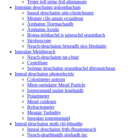
Tester toll prìne foil alùmanum
Innealan deuchainn gnìomhachais
Inneal deuchainn uile-choitcheann
Meatair clàr-amais ocsaidean
Àmhainn Tiormachaidh
Àmhainn Aosda
Bogsa teòthachd is taiseachd seasmhach
Stroboscope
Neach-deuchainn briseadh sìos bholtaids
Innealan Meidigeach
Neach-deuchainn tar-chuir
Centrifuge
Seòmar deuchainn seasmhachd dhrogaichean
Inneal deuchainn photoelectric
Colorimeter aotrom
Mion-sgrùdaire Meud Particle
Ionnsramaid puing leaghaidh
Polarimeter
Meud cuideam
Refractometer
Meatair Turbidity
Innealan ionnstramaid
Inneal deuchainn stuth clò-bhuailte
Inneal deuchainn frith-fhuaimneach
Neach-dearbhaidh sùghadh inc