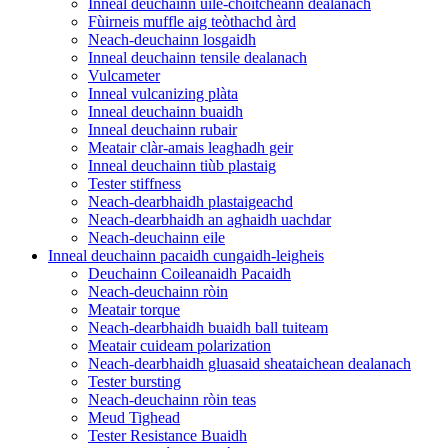
Inneal deuchainn uile-choitcheann dealanach
Fùirneis muffle aig teòthachd àrd
Neach-deuchainn losgaidh
Inneal deuchainn tensile dealanach
Vulcameter
Inneal vulcanizing plàta
Inneal deuchainn buaidh
Inneal deuchainn rubair
Meatair clàr-amais leaghadh geir
Inneal deuchainn tiùb plastaig
Tester stiffness
Neach-dearbhaidh plastaigeachd
Neach-dearbhaidh an aghaidh uachdar
Neach-deuchainn eile
Inneal deuchainn pacaidh cungaidh-leigheis
Deuchainn Coileanaidh Pacaidh
Neach-deuchainn ròin
Meatair torque
Neach-dearbhaidh buaidh ball tuiteam
Meatair cuideam polarization
Neach-dearbhaidh gluasaid sheataichean dealanach
Tester bursting
Neach-deuchainn ròin teas
Meud Tighead
Tester Resistance Buaidh