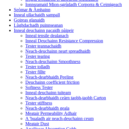
Ionnsramaid Mion-sgrùdadh Corporra & Ceimigeach
Seòmar & Àmhainn
Inneal ullachaidh sampall
Goireas glanaidh
Lùghdachadh puinnseanan
Inneal deuchainn pacaidh pàipeir
Inneal tensile dealanach
Inneal Deuchainn Resistance Compression
Tester teannachaidh
Neach-deuchainn neart spreadhaidh
Tester tearing
Neach-deuchainn Smoothness
Tester tolladh
Tester fillte
Neach-dearbhaidh Peeling
Deuchainn coefficient friction
Softness Tester
Inneal deuchainn tuiteam
Neach-dearbhaidh ceàrn taobh-taobh Carton
Tester stiffness
Neach-dearbhaidh geala
Meatair Permeability Adhair
A 'bualadh air neach-deuchainn ceum
Meatair Dust
Anailisear Absorption Cobb