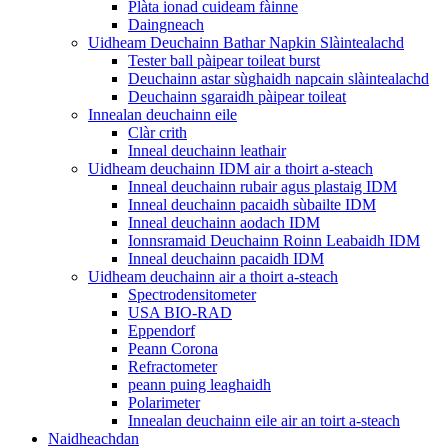
Plàta ionad cuideam fàinne
Daingneach
Uidheam Deuchainn Bathar Napkin Slàintealachd
Tester ball pàipear toileat burst
Deuchainn astar sùghaidh napcain slàintealachd
Deuchainn sgaraidh pàipear toileat
Innealan deuchainn eile
Clàr crith
Inneal deuchainn leathair
Uidheam deuchainn IDM air a thoirt a-steach
Inneal deuchainn rubair agus plastaig IDM
Inneal deuchainn pacaidh sùbailte IDM
Inneal deuchainn aodach IDM
Ionnsramaid Deuchainn Roinn Leabaidh IDM
Inneal deuchainn pacaidh IDM
Uidheam deuchainn air a thoirt a-steach
Spectrodensitometer
USA BIO-RAD
Eppendorf
Peann Corona
Refractometer
peann puing leaghaidh
Polarimeter
Innealan deuchainn eile air an toirt a-steach
Naidheachdan