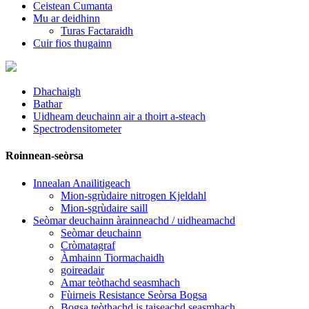
Ceistean Cumanta
Mu ar deidhinn
Turas Factaraidh
Cuir fios thugainn
Dhachaigh
Bathar
Uidheam deuchainn air a thoirt a-steach
Spectrodensitometer
Roinnean-seòrsa
Innealan Anailitigeach
Mion-sgrùdaire nitrogen Kjeldahl
Mion-sgrùdaire saill
Seòmar deuchainn àrainneachd / uidheamachd
Seòmar deuchainn
Cròmatagraf
Àmhainn Tiormachaidh
goireadair
Amar teòthachd seasmhach
Fùirneis Resistance Seòrsa Bogsa
Bogsa teòthachd is taiseachd seasmhach