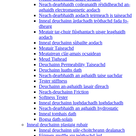
Neach-dearbhaidh coileanaidh rèididheachd an-
aghaidh electromagnetic aodach
Neach-dearbhaidh aodach teirmeach is taiseachd
Inneal deuchainn àrdachadh teòthachd fada fo-
dhearg
Meatair tar-chuir fiùghantach uisge leaghaidh
aodach
Inneal deuchainn sùbailte aodach
Meatair Taiseachd
Meatairean clàr-amais ocsaidean
Meud Tighead
Deuchainn Permeability Taiseachd
Deuchainn luaths dath
Neach-dearbhaidh an aghaidh taise uachdar
Tester stiffness
Deuchainn an-aghaidh lasair dìreach
Neach-deuchainn Friction
Softness Tester
Inneal deuchainn lughdachadh lughdachadh
Neach-dearbhaidh an aghaidh hydrostatic
Inneal tomhais dath
Bogsa dath-solais
Inneal deuchainn plastaig rubair
Inneal deuchainn uile-choitcheann dealanach
Fùirneis muffle aig teòthachd àrd