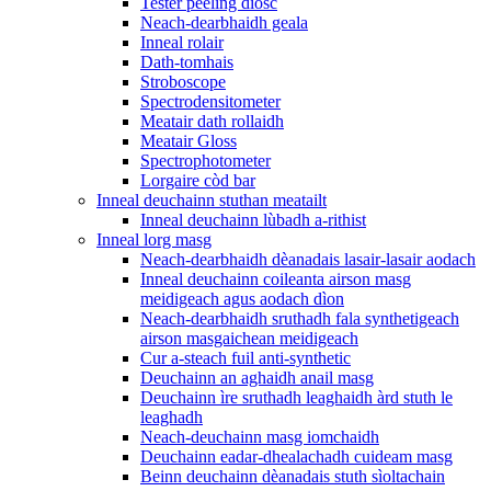
Tester peeling diosc
Neach-dearbhaidh geala
Inneal rolair
Dath-tomhais
Stroboscope
Spectrodensitometer
Meatair dath rollaidh
Meatair Gloss
Spectrophotometer
Lorgaire còd bar
Inneal deuchainn stuthan meatailt
Inneal deuchainn lùbadh a-rithist
Inneal lorg masg
Neach-dearbhaidh dèanadais lasair-lasair aodach
Inneal deuchainn coileanta airson masg
meidigeach agus aodach dìon
Neach-dearbhaidh sruthadh fala synthetigeach
airson masgaichean meidigeach
Cur a-steach fuil anti-synthetic
Deuchainn an aghaidh anail masg
Deuchainn ìre sruthadh leaghaidh àrd stuth le
leaghadh
Neach-deuchainn masg iomchaidh
Deuchainn eadar-dhealachadh cuideam masg
Beinn deuchainn dèanadais stuth sìoltachain