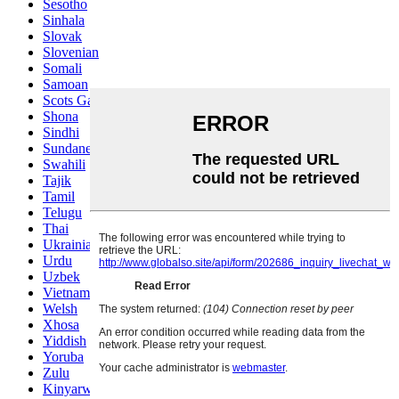
Sesotho
Sinhala
Slovak
Slovenian
Somali
Samoan
Scots Gaelic
Shona
Sindhi
Sundanese
Swahili
Tajik
Tamil
Telugu
Thai
Ukrainian
Urdu
Uzbek
Vietnamese
Welsh
Xhosa
Yiddish
Yoruba
Zulu
Kinyarwanda