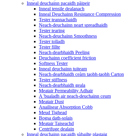
Inneal deuchainn pacaidh pàipeir
Inneal tensile dealanach
Inneal Deuchainn Resistance Compression
Tester teannachaidh
Neach-deuchainn neart spreadhaidh
Tester tearing
Neach-deuchainn Smoothness
Tester tolladh
Tester fillte
Neach-dearbhaidh Peeling
Deuchainn coefficient friction
Softness Tester
Inneal deuchainn tuiteam
Neach-dearbhaidh ceàrn taobh-taobh Carton
Tester stiffness
Neach-dearbhaidh geala
Meatair Permeability Adhair
A 'bualadh air neach-deuchainn ceum
Meatair Dust
Anailisear Absorption Cobb
Meud Tighead
Bogsa dath-solais
Meatair Taiseachd
Centrifuge dealain
Inneal deuchainn pacaidh sùbailte plastaig