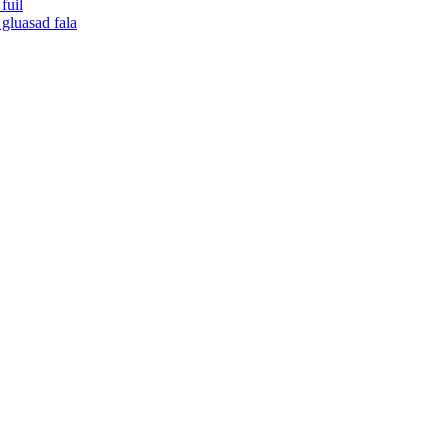
fuil
gluasad fala