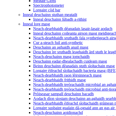
Meatair Gloss
Spectrophotometer
Lorgaire còd bar
Inneal deuchainn stuthan meatailt
Inneal deuchainn lùbadh a-rithist
Inneal lorg masg
Neach-dearbhaidh dèanadais lasair-lasair aodach
Inneal deuchainn coileanta airson masg meidigeac
Neach-dearbhaidh sruthadh fala synthetigeach ai
Cur a-steach fuil anti-synthetic
Deuchainn an aghaidh anail masg
Deuchainn ìre sruthadh leaghaidh àrd stuth le lea
Neach-deuchainn masg iomchaidh
Deuchainn eadar-dhealachadh cuideam masg
Beinn deuchainn dèanadais stuth sìoltachain masg
Lorgaire èifeachd sìoltachaidh bacteria masg (BFE
Neach-dearbhaidh raon lèirsinneach masg
Neach-dearbhaidh frithidh masg
Neach-dearbhaidh treòrachaidh microbial an aghai
Neach-dearbhaidh treòrachaidh microbial anti-tior
Pròiseasar sampall deuchainn bacadh
Aodach dìon siostam deuchainn an-aghaidh searbha
Neach-dearbhaidh èifeachd sìoltachaidh gràinean
Lorgaire susbaint gualain dà-ogsaid ann an gas air 
Neach-deuchainn aoidionachd