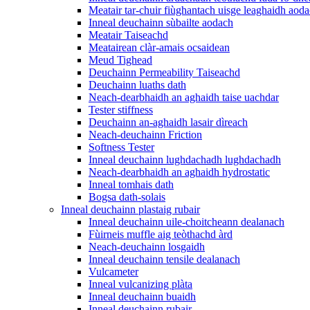
Meatair tar-chuir fiùghantach uisge leaghaidh aod
Inneal deuchainn sùbailte aodach
Meatair Taiseachd
Meatairean clàr-amais ocsaidean
Meud Tighead
Deuchainn Permeability Taiseachd
Deuchainn luaths dath
Neach-dearbhaidh an aghaidh taise uachdar
Tester stiffness
Deuchainn an-aghaidh lasair dìreach
Neach-deuchainn Friction
Softness Tester
Inneal deuchainn lughdachadh lughdachadh
Neach-dearbhaidh an aghaidh hydrostatic
Inneal tomhais dath
Bogsa dath-solais
Inneal deuchainn plastaig rubair
Inneal deuchainn uile-choitcheann dealanach
Fùirneis muffle aig teòthachd àrd
Neach-deuchainn losgaidh
Inneal deuchainn tensile dealanach
Vulcameter
Inneal vulcanizing plàta
Inneal deuchainn buaidh
Inneal deuchainn rubair