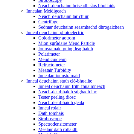
Stroboscope
Neach-deuchainn briseadh sìos bholtaids
Innealan Meidigeach
Neach-deuchainn tar-chuir
Centrifuge
Seòmar deuchainn seasmhachd dhrogaichean
Inneal deuchainn photoelectric
Colorimeter aotrom
Mion-sgrùdaire Meud Particle
Ionnsramaid puing leaghaidh
Polarimeter
Meud cuideam
Refractometer
Meatair Turbidity
Innealan ionnstramaid
Inneal deuchainn stuth clò-bhuailte
Inneal deuchainn frith-fhuaimneach
Neach-dearbhaidh sùghadh inc
Tester peeling diosc
Neach-dearbhaidh geala
Inneal rolair
Dath-tomhais
Stroboscope
Spectrodensitometer
Meatair dath rollaidh