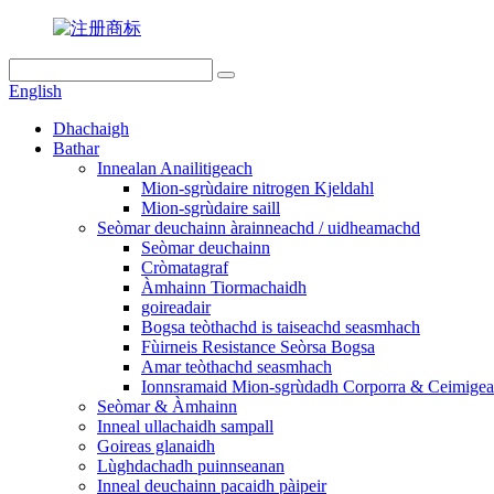
English
Dhachaigh
Bathar
Innealan Anailitigeach
Mion-sgrùdaire nitrogen Kjeldahl
Mion-sgrùdaire saill
Seòmar deuchainn àrainneachd / uidheamachd
Seòmar deuchainn
Cròmatagraf
Àmhainn Tiormachaidh
goireadair
Bogsa teòthachd is taiseachd seasmhach
Fùirneis Resistance Seòrsa Bogsa
Amar teòthachd seasmhach
Ionnsramaid Mion-sgrùdadh Corporra & Ceimige
Seòmar & Àmhainn
Inneal ullachaidh sampall
Goireas glanaidh
Lùghdachadh puinnseanan
Inneal deuchainn pacaidh pàipeir