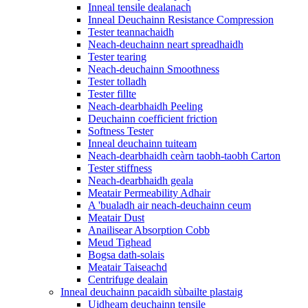
Inneal tensile dealanach
Inneal Deuchainn Resistance Compression
Tester teannachaidh
Neach-deuchainn neart spreadhaidh
Tester tearing
Neach-deuchainn Smoothness
Tester tolladh
Tester fillte
Neach-dearbhaidh Peeling
Deuchainn coefficient friction
Softness Tester
Inneal deuchainn tuiteam
Neach-dearbhaidh ceàrn taobh-taobh Carton
Tester stiffness
Neach-dearbhaidh geala
Meatair Permeability Adhair
A 'bualadh air neach-deuchainn ceum
Meatair Dust
Anailisear Absorption Cobb
Meud Tighead
Bogsa dath-solais
Meatair Taiseachd
Centrifuge dealain
Inneal deuchainn pacaidh sùbailte plastaig
Uidheam deuchainn tensile