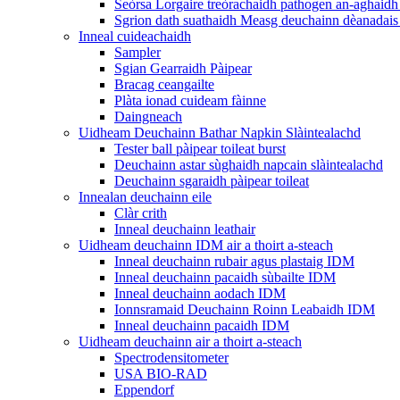
Seòrsa Lorgaire treòrachaidh pathogen an-aghaidh 
Sgrion dath suathaidh Measg deuchainn dèanadais 
Inneal cuideachaidh
Sampler
Sgian Gearraidh Pàipear
Bracag ceangailte
Plàta ionad cuideam fàinne
Daingneach
Uidheam Deuchainn Bathar Napkin Slàintealachd
Tester ball pàipear toileat burst
Deuchainn astar sùghaidh napcain slàintealachd
Deuchainn sgaraidh pàipear toileat
Innealan deuchainn eile
Clàr crith
Inneal deuchainn leathair
Uidheam deuchainn IDM air a thoirt a-steach
Inneal deuchainn rubair agus plastaig IDM
Inneal deuchainn pacaidh sùbailte IDM
Inneal deuchainn aodach IDM
Ionnsramaid Deuchainn Roinn Leabaidh IDM
Inneal deuchainn pacaidh IDM
Uidheam deuchainn air a thoirt a-steach
Spectrodensitometer
USA BIO-RAD
Eppendorf