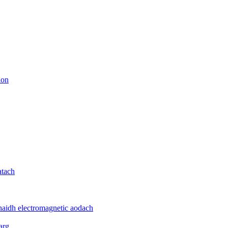
ion
atach
haidh electromagnetic aodach
arg