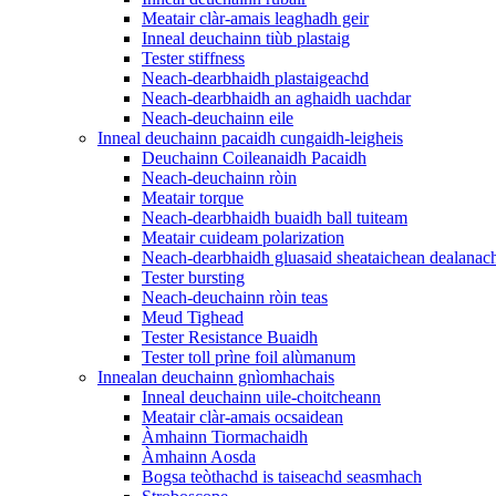
Meatair clàr-amais leaghadh geir
Inneal deuchainn tiùb plastaig
Tester stiffness
Neach-dearbhaidh plastaigeachd
Neach-dearbhaidh an aghaidh uachdar
Neach-deuchainn eile
Inneal deuchainn pacaidh cungaidh-leigheis
Deuchainn Coileanaidh Pacaidh
Neach-deuchainn ròin
Meatair torque
Neach-dearbhaidh buaidh ball tuiteam
Meatair cuideam polarization
Neach-dearbhaidh gluasaid sheataichean dealanac
Tester bursting
Neach-deuchainn ròin teas
Meud Tighead
Tester Resistance Buaidh
Tester toll prìne foil alùmanum
Innealan deuchainn gnìomhachais
Inneal deuchainn uile-choitcheann
Meatair clàr-amais ocsaidean
Àmhainn Tiormachaidh
Àmhainn Aosda
Bogsa teòthachd is taiseachd seasmhach