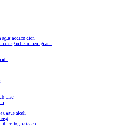
h agus aodach dìon
rson masgaichean meidigeach
ghadh
)
dh taise
am
g agus alcali
 masg
a tharraing a-steach