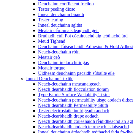
Deuchainn coefficient friction
Tester peeling diosc
Inneal deuchainn buaidh
Tester tearing
Inneal deuchainn sgìths
Meatair clàr-amais leaghadh geir
Bruthadh cùil Pot còcaireachd aig teòthachd àrd
Meud Tighead
Deuchainn Tòiseachaidh Adhesion & Hold Adhes
Neach-deuchainn ròin
Meatair ceò
Deuchainn ìre tar-chuir gas
Meatair torque
Uidheam deuchainn pacaidh sùbailte eile
Inneal Deuchainn Textile
Neach-deuchainn meacanaigeach
Neach-dearbhaidh flocculation tioram
Type Fabric Surface Wettability Tester
Neach-deuchainn permeability uisge aodach didse
Neach-dearbhaidh Permeability Stuth
Tester electrostatic inntrigeadh aodach
Neach-dearbhaidh drape aodach
Neach-dearbhaidh coileanaidh rèididheachd an-ag
Neach-dearbhaidh aodach teirmeach is taiseachd
Inneal deuchainn àrdachadh teòthachd fada fo-dhe