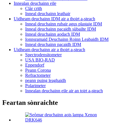
Innealan deuchainn eile
Clàr crith
Inneal deuchainn leathair
Uidheam deuchainn IDM air a thoirt a-steach
Inneal deuchainn rubair agus plastaig IDM
Inneal deuchainn pacaidh sùbailte IDM
Inneal deuchainn aodach IDM
Ionnsramaid Deuchainn Roinn Leabaidh IDM
Inneal deuchainn pacaidh IDM
Uidheam deuchainn air a thoirt a-steach
Spectrodensitometer
USA BIO-RAD
Eppendorf
Peann Corona
Refractometer
peann puing leaghaidh
Polarimeter
Innealan deuchainn eile air an toirt a-steach
Feartan sònraichte