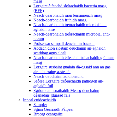
masg
Lorgaire èifeachd sìoltachaidh bacteria masg
(BFE)
Neach-dearbhaidh raon lèirsinneach masg
Neach-dearbhaidh frithidh masg
Neach-dearbhaidh treòrachaidh microbial an
aghaidh taise
Neach-dearbhaidh treòrachaidh microbial anti-
tioram
Pròiseasar sampall deuchainn bacadh
Aodach dìon siostam deuchainn an-aghaidh
searbhag agus alcali
Neach-dearbhaidh èifeachd sìoltachaidh gràinean
masg
Lorgaire susbaint gualain dà-ogsaid ann an gas
air a tharraing a-steach
Neach-deuchainn aoidionachd
Seòrsa Lorgaire treòrachaidh pathogen an-
aghaidh fuil
Sgrion dath suathaidh Measg deuchainn
dèanadais gluasad fala
Inneal cuideachaidh
Sampler
Sgian Gearraidh Pàipear
Bracag ceangailte