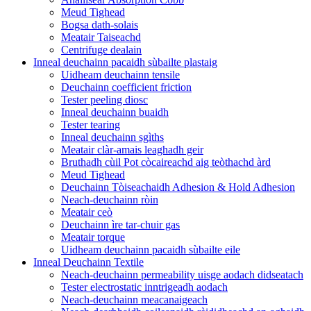
Meud Tighead
Bogsa dath-solais
Meatair Taiseachd
Centrifuge dealain
Inneal deuchainn pacaidh sùbailte plastaig
Uidheam deuchainn tensile
Deuchainn coefficient friction
Tester peeling diosc
Inneal deuchainn buaidh
Tester tearing
Inneal deuchainn sgìths
Meatair clàr-amais leaghadh geir
Bruthadh cùil Pot còcaireachd aig teòthachd àrd
Meud Tighead
Deuchainn Tòiseachaidh Adhesion & Hold Adhesion
Neach-deuchainn ròin
Meatair ceò
Deuchainn ìre tar-chuir gas
Meatair torque
Uidheam deuchainn pacaidh sùbailte eile
Inneal Deuchainn Textile
Neach-deuchainn permeability uisge aodach didseatach
Tester electrostatic inntrigeadh aodach
Neach-deuchainn meacanaigeach