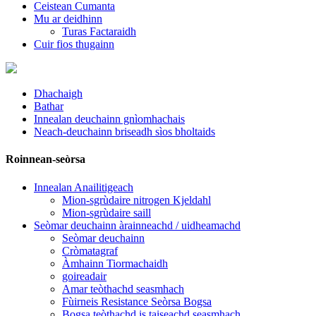
Ceistean Cumanta
Mu ar deidhinn
Turas Factaraidh
Cuir fios thugainn
Dhachaigh
Bathar
Innealan deuchainn gnìomhachais
Neach-deuchainn briseadh sìos bholtaids
Roinnean-seòrsa
Innealan Anailitigeach
Mion-sgrùdaire nitrogen Kjeldahl
Mion-sgrùdaire saill
Seòmar deuchainn àrainneachd / uidheamachd
Seòmar deuchainn
Cròmatagraf
Àmhainn Tiormachaidh
goireadair
Amar teòthachd seasmhach
Fùirneis Resistance Seòrsa Bogsa
Bogsa teòthachd is taiseachd seasmhach