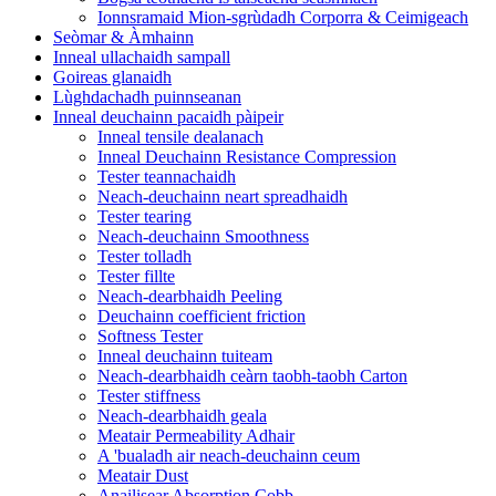
Ionnsramaid Mion-sgrùdadh Corporra & Ceimigeach
Seòmar & Àmhainn
Inneal ullachaidh sampall
Goireas glanaidh
Lùghdachadh puinnseanan
Inneal deuchainn pacaidh pàipeir
Inneal tensile dealanach
Inneal Deuchainn Resistance Compression
Tester teannachaidh
Neach-deuchainn neart spreadhaidh
Tester tearing
Neach-deuchainn Smoothness
Tester tolladh
Tester fillte
Neach-dearbhaidh Peeling
Deuchainn coefficient friction
Softness Tester
Inneal deuchainn tuiteam
Neach-dearbhaidh ceàrn taobh-taobh Carton
Tester stiffness
Neach-dearbhaidh geala
Meatair Permeability Adhair
A 'bualadh air neach-deuchainn ceum
Meatair Dust
Anailisear Absorption Cobb