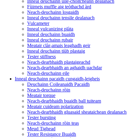
Inneal deuchainn uile-choitcheann dealanach
Fùirneis muffle aig teòthachd àrd
Neach-deuchainn losgaidh
Inneal deuchainn tensile dealanach
Vulcameter
Inneal vulcanizing plàta
Inneal deuchainn buaidh
Inneal deuchainn rubair
Meatair clàr-amais leaghadh geir
Inneal deuchainn tiùb plastaig
Tester stiffness
Neach-dearbhaidh plastaigeachd
Neach-dearbhaidh an aghaidh uachdar
Neach-deuchainn eile
Inneal deuchainn pacaidh cungaidh-leigheis
Deuchainn Coileanaidh Pacaidh
Neach-deuchainn ròin
Meatair torque
Neach-dearbhaidh buaidh ball tuiteam
Meatair cuideam polarization
Neach-dearbhaidh gluasaid sheataichean dealanach
Tester bursting
Neach-deuchainn ròin teas
Meud Tighead
Tester Resistance Buaidh