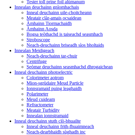
Tester toll prìne foil alùmanum
Innealan deuchainn gnìomhachais
Inneal deuchainn uile-choitcheann
Meatair clàr-amais ocsaidean
Àmhainn Tiormachaidh
Àmhainn Aosda
Bogsa teòthachd is taiseachd seasmhach
Stroboscope
Neach-deuchainn briseadh sìos bholtaids
Innealan Meidigeach
Neach-deuchainn tar-chuir
Centrifuge
Seòmar deuchainn seasmhachd dhrogaichean
Inneal deuchainn photoelectric
Colorimeter aotrom
Mion-sgrùdaire Meud Particle
Ionnsramaid puing leaghaidh
Polarimeter
Meud cuideam
Refractometer
Meatair Turbidity
Innealan ionnstramaid
Inneal deuchainn stuth clò-bhuailte
Inneal deuchainn frith-fhuaimneach
Neach-dearbhaidh sùghadh inc