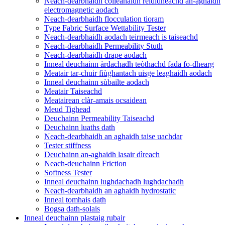
Neach-dearbhaidh coileanaidh rèididheachd an-aghaidh
electromagnetic aodach
Neach-dearbhaidh flocculation tioram
Type Fabric Surface Wettability Tester
Neach-dearbhaidh aodach teirmeach is taiseachd
Neach-dearbhaidh Permeability Stuth
Neach-dearbhaidh drape aodach
Inneal deuchainn àrdachadh teòthachd fada fo-dhearg
Meatair tar-chuir fiùghantach uisge leaghaidh aodach
Inneal deuchainn sùbailte aodach
Meatair Taiseachd
Meatairean clàr-amais ocsaidean
Meud Tighead
Deuchainn Permeability Taiseachd
Deuchainn luaths dath
Neach-dearbhaidh an aghaidh taise uachdar
Tester stiffness
Deuchainn an-aghaidh lasair dìreach
Neach-deuchainn Friction
Softness Tester
Inneal deuchainn lughdachadh lughdachadh
Neach-dearbhaidh an aghaidh hydrostatic
Inneal tomhais dath
Bogsa dath-solais
Inneal deuchainn plastaig rubair