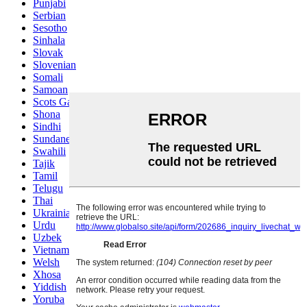
Punjabi
Serbian
Sesotho
Sinhala
Slovak
Slovenian
Somali
Samoan
Scots Gaelic
Shona
Sindhi
Sundanese
Swahili
Tajik
Tamil
Telugu
Thai
Ukrainian
Urdu
Uzbek
Vietnamese
Welsh
Xhosa
Yiddish
Yoruba