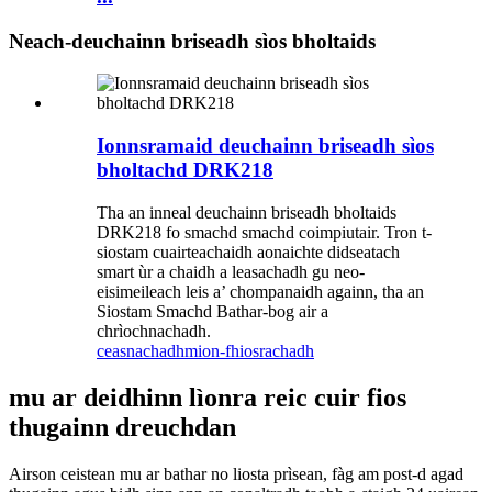
Neach-deuchainn briseadh sìos bholtaids
Ionnsramaid deuchainn briseadh sìos
bholtachd DRK218
Tha an inneal deuchainn briseadh bholtaids
DRK218 fo smachd smachd coimpiutair. Tron t-
siostam cuairteachaidh aonaichte didseatach
smart ùr a chaidh a leasachadh gu neo-
eisimeileach leis a’ chompanaidh againn, tha an
Siostam Smachd Bathar-bog air a
chrìochnachadh.
ceasnachadh
mion-fhiosrachadh
mu ar deidhinn lìonra reic cuir fios
thugainn dreuchdan
Airson ceistean mu ar bathar no liosta prìsean, fàg am post-d agad