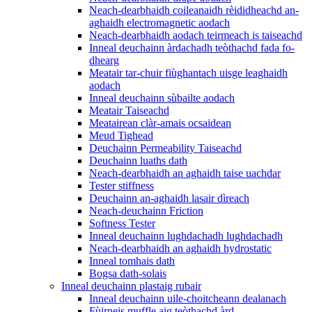
Neach-dearbhaidh coileanaidh rèididheachd an-
aghaidh electromagnetic aodach
Neach-dearbhaidh aodach teirmeach is taiseachd
Inneal deuchainn àrdachadh teòthachd fada fo-
dhearg
Meatair tar-chuir fiùghantach uisge leaghaidh
aodach
Inneal deuchainn sùbailte aodach
Meatair Taiseachd
Meatairean clàr-amais ocsaidean
Meud Tighead
Deuchainn Permeability Taiseachd
Deuchainn luaths dath
Neach-dearbhaidh an aghaidh taise uachdar
Tester stiffness
Deuchainn an-aghaidh lasair dìreach
Neach-deuchainn Friction
Softness Tester
Inneal deuchainn lughdachadh lughdachadh
Neach-dearbhaidh an aghaidh hydrostatic
Inneal tomhais dath
Bogsa dath-solais
Inneal deuchainn plastaig rubair
Inneal deuchainn uile-choitcheann dealanach
Fùirneis muffle aig teòthachd àrd