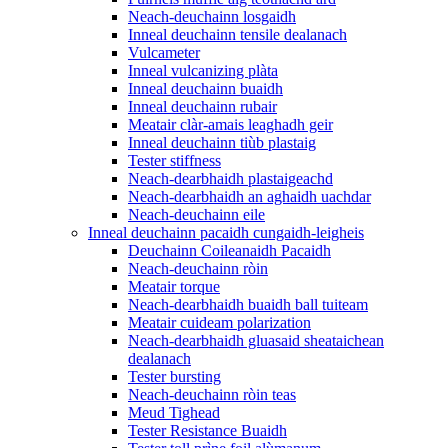
Neach-deuchainn losgaidh
Inneal deuchainn tensile dealanach
Vulcameter
Inneal vulcanizing plàta
Inneal deuchainn buaidh
Inneal deuchainn rubair
Meatair clàr-amais leaghadh geir
Inneal deuchainn tiùb plastaig
Tester stiffness
Neach-dearbhaidh plastaigeachd
Neach-dearbhaidh an aghaidh uachdar
Neach-deuchainn eile
Inneal deuchainn pacaidh cungaidh-leigheis
Deuchainn Coileanaidh Pacaidh
Neach-deuchainn ròin
Meatair torque
Neach-dearbhaidh buaidh ball tuiteam
Meatair cuideam polarization
Neach-dearbhaidh gluasaid sheataichean
dealanach
Tester bursting
Neach-deuchainn ròin teas
Meud Tighead
Tester Resistance Buaidh