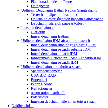
Plàta ionad cuideam fàinne
Daingneach
Uidheam Deuchainn Bathar Napkin Slàintealachd
Tester ball pàipear toileat burst
Deuchainn astar sùghaidh napcain slàintealachd
Deuchainn sgaraidh pàipear toileat
Innealan deuchainn eile
Clàr crith
Inneal deuchainn leathair
Uidheam deuchainn IDM air a thoirt a-steach
Inneal deuchainn rubair agus plastaig IDM
Inneal deuchainn pacaidh sùbailte IDM
Inneal deuchainn aodach IDM
Ionnsramaid Deuchainn Roinn Leabaidh IDM
Inneal deuchainn pacaidh IDM
Uidheam deuchainn air a thoirt a-steach
Spectrodensitometer
USA BIO-RAD
Eppendorf
Peann Corona
Refractometer
peann puing leaghaidh
Polarimeter
Innealan deuchainn eile air an toirt a-steach
Naidheachdan