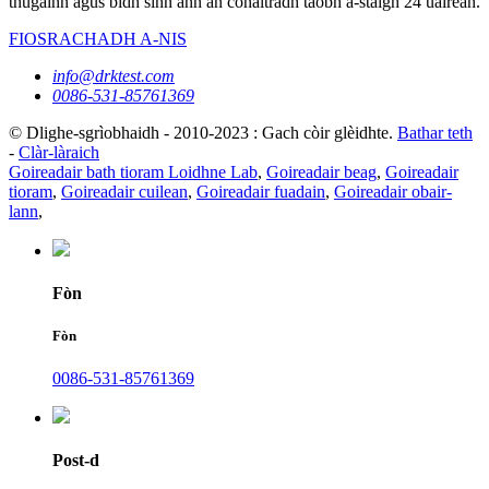
thugainn agus bidh sinn ann an conaltradh taobh a-staigh 24 uairean.
FIOSRACHADH A-NIS
info@drktest.com
0086-531-85761369
© Dlighe-sgrìobhaidh - 2010-2023 : Gach còir glèidhte.
Bathar teth
-
Clàr-làraich
Goireadair bath tioram Loidhne Lab
,
Goireadair beag
,
Goireadair
tioram
,
Goireadair cuilean
,
Goireadair fuadain
,
Goireadair obair-
lann
,
Fòn
Fòn
0086-531-85761369
Post-d