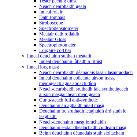
Tester peeling diosc
Neach-dearbhaidh geala
Inneal rolair
Dath-tomhais
Stroboscope
Spectrodensitometer
Meatair dath rollaidh
Meatair Gloss
Spectrophotometer
Lorgaire còd bar
Inneal deuchainn stuthan meatailt
Inneal deuchainn lùbadh a-rithist
Inneal lorg masg
Neach-dearbhaidh dèanadais lasair-lasair aodach
Inneal deuchainn coileanta airson masg
meidigeach agus aodach dìon
Neach-dearbhaidh sruthadh fala synthetigeach
airson masgaichean meidigeach
Cur a-steach fuil anti-synthetic
Deuchainn an aghaidh anail masg
Deuchainn ìre sruthadh leaghaidh àrd stuth le
leaghadh
Neach-deuchainn masg iomchaidh
Deuchainn eadar-dhealachadh cuideam masg
Beinn deuchainn dèanadais stuth sìoltachain