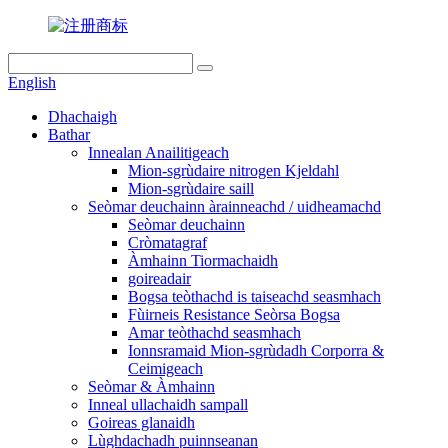
English
Dhachaigh
Bathar
Innealan Anailitigeach
Mion-sgrùdaire nitrogen Kjeldahl
Mion-sgrùdaire saill
Seòmar deuchainn àrainneachd / uidheamachd
Seòmar deuchainn
Cròmatagraf
Àmhainn Tiormachaidh
goireadair
Bogsa teòthachd is taiseachd seasmhach
Fùirneis Resistance Seòrsa Bogsa
Amar teòthachd seasmhach
Ionnsramaid Mion-sgrùdadh Corporra &
Ceimigeach
Seòmar & Àmhainn
Inneal ullachaidh sampall
Goireas glanaidh
Lùghdachadh puinnseanan