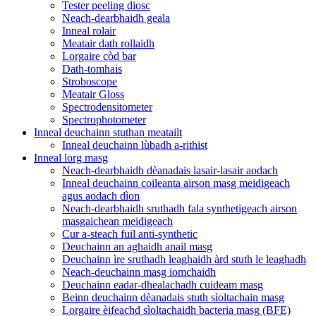
Tester peeling diosc
Neach-dearbhaidh geala
Inneal rolair
Meatair dath rollaidh
Lorgaire còd bar
Dath-tomhais
Stroboscope
Meatair Gloss
Spectrodensitometer
Spectrophotometer
Inneal deuchainn stuthan meatailt
Inneal deuchainn lùbadh a-rithist
Inneal lorg masg
Neach-dearbhaidh dèanadais lasair-lasair aodach
Inneal deuchainn coileanta airson masg meidigeach
agus aodach dìon
Neach-dearbhaidh sruthadh fala synthetigeach airson
masgaichean meidigeach
Cur a-steach fuil anti-synthetic
Deuchainn an aghaidh anail masg
Deuchainn ìre sruthadh leaghaidh àrd stuth le leaghadh
Neach-deuchainn masg iomchaidh
Deuchainn eadar-dhealachadh cuideam masg
Beinn deuchainn dèanadais stuth sìoltachain masg
Lorgaire èifeachd sìoltachaidh bacteria masg (BFE)