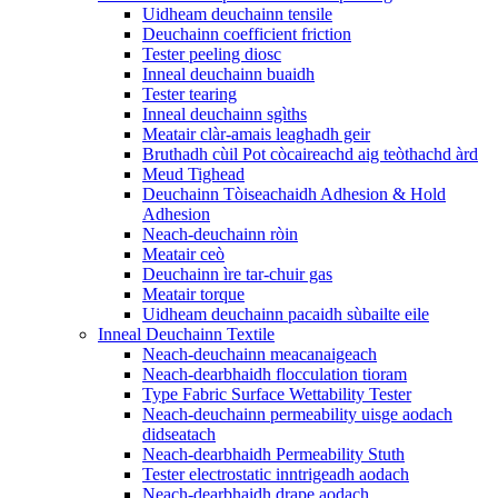
Uidheam deuchainn tensile
Deuchainn coefficient friction
Tester peeling diosc
Inneal deuchainn buaidh
Tester tearing
Inneal deuchainn sgìths
Meatair clàr-amais leaghadh geir
Bruthadh cùil Pot còcaireachd aig teòthachd àrd
Meud Tighead
Deuchainn Tòiseachaidh Adhesion & Hold
Adhesion
Neach-deuchainn ròin
Meatair ceò
Deuchainn ìre tar-chuir gas
Meatair torque
Uidheam deuchainn pacaidh sùbailte eile
Inneal Deuchainn Textile
Neach-deuchainn meacanaigeach
Neach-dearbhaidh flocculation tioram
Type Fabric Surface Wettability Tester
Neach-deuchainn permeability uisge aodach
didseatach
Neach-dearbhaidh Permeability Stuth
Tester electrostatic inntrigeadh aodach
Neach-dearbhaidh drape aodach