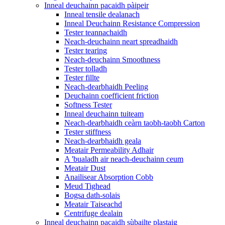
Inneal deuchainn pacaidh pàipeir
Inneal tensile dealanach
Inneal Deuchainn Resistance Compression
Tester teannachaidh
Neach-deuchainn neart spreadhaidh
Tester tearing
Neach-deuchainn Smoothness
Tester tolladh
Tester fillte
Neach-dearbhaidh Peeling
Deuchainn coefficient friction
Softness Tester
Inneal deuchainn tuiteam
Neach-dearbhaidh ceàrn taobh-taobh Carton
Tester stiffness
Neach-dearbhaidh geala
Meatair Permeability Adhair
A 'bualadh air neach-deuchainn ceum
Meatair Dust
Anailisear Absorption Cobb
Meud Tighead
Bogsa dath-solais
Meatair Taiseachd
Centrifuge dealain
Inneal deuchainn pacaidh sùbailte plastaig