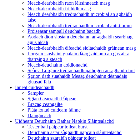
Neach-dearbhaidh raon lèirsinneach masg
Neach-dearbhaidh frithidh masg
Neach-dearbhaidh treòrachaidh microbial an aghaidh
taise
Neach-dearbhaidh treòrachaidh microbial anti-tioram
Pròiseasar sampall deuchainn bacadh
Aodach dìon siostam deuchainn an-aghaidh searbhag
agus alcali
Neach-dearbhaidh èifeachd sìoltachaidh gràinean masg
Lorgaire susbaint gualain dà-ogsaid ann an gas air a
tharraing a-steach
Neach-deuchainn aoidionachd
Seòrsa Lorgaire treòrachaidh pathogen an-aghaidh fuil
Sgrion dath suathaidh Measg deuchainn dèanadais
gluasad fala
Inneal cuideachaidh
Sampler
Sgian Gearraidh Pàipear
Bracag ceangailte
Plàta ionad cuideam fàinne
Daingneach
Uidheam Deuchainn Bathar Napkin Slàintealachd
Tester ball pàipear toileat burst
Deuchainn astar sùghaidh napcain slàintealachd
Deuchainn sgaraidh pàipear toileat