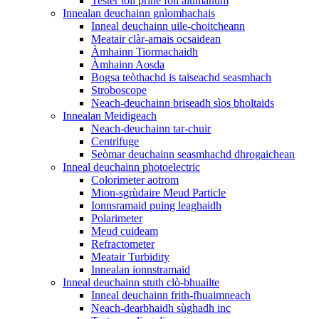
Tester toll prìne foil alùmanum
Innealan deuchainn gnìomhachais
Inneal deuchainn uile-choitcheann
Meatair clàr-amais ocsaidean
Àmhainn Tiormachaidh
Àmhainn Aosda
Bogsa teòthachd is taiseachd seasmhach
Stroboscope
Neach-deuchainn briseadh sìos bholtaids
Innealan Meidigeach
Neach-deuchainn tar-chuir
Centrifuge
Seòmar deuchainn seasmhachd dhrogaichean
Inneal deuchainn photoelectric
Colorimeter aotrom
Mion-sgrùdaire Meud Particle
Ionnsramaid puing leaghaidh
Polarimeter
Meud cuideam
Refractometer
Meatair Turbidity
Innealan ionnstramaid
Inneal deuchainn stuth clò-bhuailte
Inneal deuchainn frith-fhuaimneach
Neach-dearbhaidh sùghadh inc