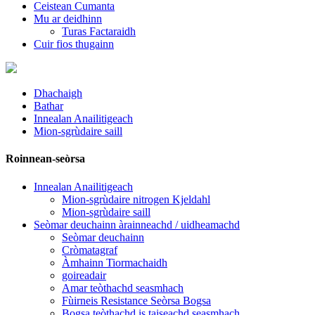
Ceistean Cumanta
Mu ar deidhinn
Turas Factaraidh
Cuir fios thugainn
Dhachaigh
Bathar
Innealan Anailitigeach
Mion-sgrùdaire saill
Roinnean-seòrsa
Innealan Anailitigeach
Mion-sgrùdaire nitrogen Kjeldahl
Mion-sgrùdaire saill
Seòmar deuchainn àrainneachd / uidheamachd
Seòmar deuchainn
Cròmatagraf
Àmhainn Tiormachaidh
goireadair
Amar teòthachd seasmhach
Fùirneis Resistance Seòrsa Bogsa
Bogsa teòthachd is taiseachd seasmhach