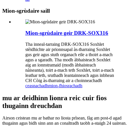
Mion-sgrùdaire saill
Mion-sgrùdaire geir DRK-SOX316
Tha inneal-tarraing DRK-SOX316 Soxhlet
stèidhichte air prionnsapal às-tharraing Soxhlet
gus geir agus stuth organach eile a thoirt a-mach
agus a sgaradh. Tha modh àbhaisteach Soxhlet
aig an ionnstramaid (modh àbhaisteach
nàiseanta), toirt a-mach teth Soxhlet, toirt a-mach
leathar teth, sruthadh leantainneach agus inbhean
CH Còig às-tharraing air a choinneachadh
ceasnachadh
mion-fhiosrachadh
mu ar deidhinn lìonra reic cuir fios
thugainn dreuchdan
Airson ceistean mu ar bathar no liosta prìsean, fàg am post-d agad
thugainn agus bidh sinn ann an conaltradh taobh a-staigh 24 uairean.