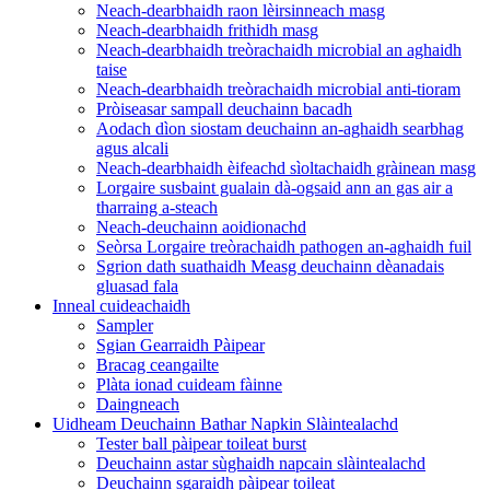
Neach-dearbhaidh raon lèirsinneach masg
Neach-dearbhaidh frithidh masg
Neach-dearbhaidh treòrachaidh microbial an aghaidh
taise
Neach-dearbhaidh treòrachaidh microbial anti-tioram
Pròiseasar sampall deuchainn bacadh
Aodach dìon siostam deuchainn an-aghaidh searbhag
agus alcali
Neach-dearbhaidh èifeachd sìoltachaidh gràinean masg
Lorgaire susbaint gualain dà-ogsaid ann an gas air a
tharraing a-steach
Neach-deuchainn aoidionachd
Seòrsa Lorgaire treòrachaidh pathogen an-aghaidh fuil
Sgrion dath suathaidh Measg deuchainn dèanadais
gluasad fala
Inneal cuideachaidh
Sampler
Sgian Gearraidh Pàipear
Bracag ceangailte
Plàta ionad cuideam fàinne
Daingneach
Uidheam Deuchainn Bathar Napkin Slàintealachd
Tester ball pàipear toileat burst
Deuchainn astar sùghaidh napcain slàintealachd
Deuchainn sgaraidh pàipear toileat