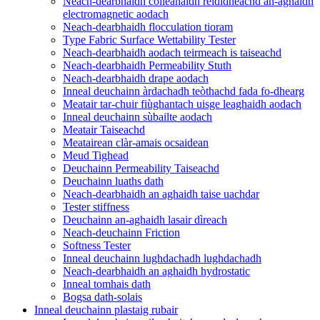
Neach-dearbhaidh coileanaidh rèididheachd an-aghaidh
electromagnetic aodach
Neach-dearbhaidh flocculation tioram
Type Fabric Surface Wettability Tester
Neach-dearbhaidh aodach teirmeach is taiseachd
Neach-dearbhaidh Permeability Stuth
Neach-dearbhaidh drape aodach
Inneal deuchainn àrdachadh teòthachd fada fo-dhearg
Meatair tar-chuir fiùghantach uisge leaghaidh aodach
Inneal deuchainn sùbailte aodach
Meatair Taiseachd
Meatairean clàr-amais ocsaidean
Meud Tighead
Deuchainn Permeability Taiseachd
Deuchainn luaths dath
Neach-dearbhaidh an aghaidh taise uachdar
Tester stiffness
Deuchainn an-aghaidh lasair dìreach
Neach-deuchainn Friction
Softness Tester
Inneal deuchainn lughdachadh lughdachadh
Neach-dearbhaidh an aghaidh hydrostatic
Inneal tomhais dath
Bogsa dath-solais
Inneal deuchainn plastaig rubair