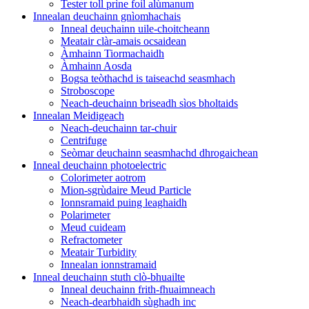
Tester toll prìne foil alùmanum
Innealan deuchainn gnìomhachais
Inneal deuchainn uile-choitcheann
Meatair clàr-amais ocsaidean
Àmhainn Tiormachaidh
Àmhainn Aosda
Bogsa teòthachd is taiseachd seasmhach
Stroboscope
Neach-deuchainn briseadh sìos bholtaids
Innealan Meidigeach
Neach-deuchainn tar-chuir
Centrifuge
Seòmar deuchainn seasmhachd dhrogaichean
Inneal deuchainn photoelectric
Colorimeter aotrom
Mion-sgrùdaire Meud Particle
Ionnsramaid puing leaghaidh
Polarimeter
Meud cuideam
Refractometer
Meatair Turbidity
Innealan ionnstramaid
Inneal deuchainn stuth clò-bhuailte
Inneal deuchainn frith-fhuaimneach
Neach-dearbhaidh sùghadh inc