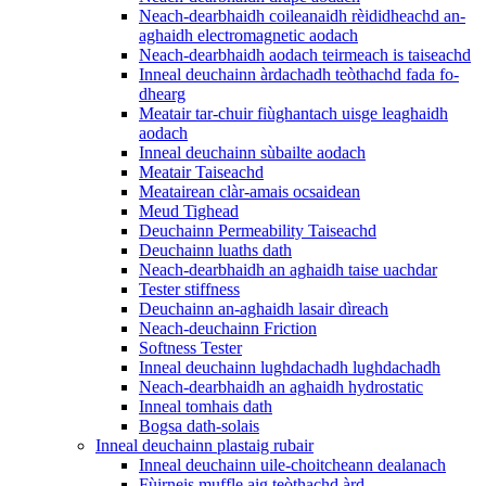
Neach-dearbhaidh coileanaidh rèididheachd an-
aghaidh electromagnetic aodach
Neach-dearbhaidh aodach teirmeach is taiseachd
Inneal deuchainn àrdachadh teòthachd fada fo-
dhearg
Meatair tar-chuir fiùghantach uisge leaghaidh
aodach
Inneal deuchainn sùbailte aodach
Meatair Taiseachd
Meatairean clàr-amais ocsaidean
Meud Tighead
Deuchainn Permeability Taiseachd
Deuchainn luaths dath
Neach-dearbhaidh an aghaidh taise uachdar
Tester stiffness
Deuchainn an-aghaidh lasair dìreach
Neach-deuchainn Friction
Softness Tester
Inneal deuchainn lughdachadh lughdachadh
Neach-dearbhaidh an aghaidh hydrostatic
Inneal tomhais dath
Bogsa dath-solais
Inneal deuchainn plastaig rubair
Inneal deuchainn uile-choitcheann dealanach
Fùirneis muffle aig teòthachd àrd