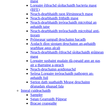
masg
Lorgaire èifeachd sìoltachaidh bacteria masg
(BFE)
Neach-dearbhaidh raon lèirsinneach masg
Neach-dearbhaidh frithidh masg
Neach-dearbhaidh treòrachaidh microbial an
aghaidh taise
Neach-dearbhaidh treòrachaidh microbial anti-
tioram
Pròiseasar sampall deuchainn bacadh
Aodach dìon siostam deuchainn an-aghaidh
searbhag agus alcali
Neach-dearbhaidh èifeachd sìoltachaidh gràinean
masg
Lorgaire susbaint gualain dà-ogsaid ann an gas
air a tharraing a-steach
Neach-deuchainn aoidionachd
Seòrsa Lorgaire treòrachaidh pathogen an-
aghaidh fuil
Sgrion dath suathaidh Measg deuchainn
dèanadais gluasad fala
Inneal cuideachaidh
Sampler
Sgian Gearraidh Pàipear
Bracag ceangailte