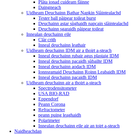
Plàta ionad cuideam fàinne
Daingneach
Uidheam Deuchainn Bathar Napkin Slàintealachd
Tester ball pàipear toileat burst
Deuchainn astar sùghaidh napcain slàintealachd
Deuchainn sgaraidh pàipear toileat
Innealan deuchainn eile
Clàr crith
Inneal deuchainn leathair
Uidheam deuchainn IDM air a thoirt a-steach
Inneal deuchainn rubair agus plastaig IDM
Inneal deuchainn pacaidh sùbailte IDM
Inneal deuchainn aodach IDM
Ionnsramaid Deuchainn Roinn Leabaidh IDM
Inneal deuchainn pacaidh IDM
Uidheam deuchainn air a thoirt a-steach
Spectrodensitometer
USA BIO-RAD
Eppendorf
Peann Corona
Refractometer
peann puing leaghaidh
Polarimeter
Innealan deuchainn eile air an toirt a-steach
Naidheachdan