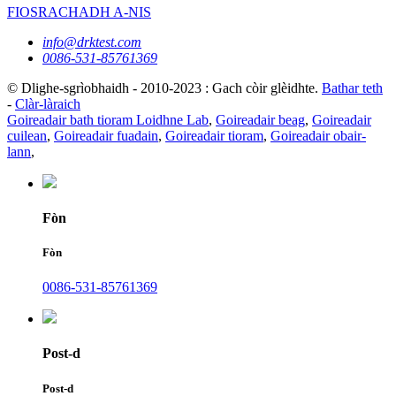
FIOSRACHADH A-NIS
info@drktest.com
0086-531-85761369
© Dlighe-sgrìobhaidh - 2010-2023 : Gach còir glèidhte.
Bathar teth
-
Clàr-làraich
Goireadair bath tioram Loidhne Lab
,
Goireadair beag
,
Goireadair
cuilean
,
Goireadair fuadain
,
Goireadair tioram
,
Goireadair obair-
lann
,
Fòn
Fòn
0086-531-85761369
Post-d
Post-d