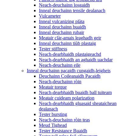
Neach-deuchainn losgaidh
Inneal deuchainn tensile dealanach
Vulcameter
Inneal vulcanizing plàta
Inneal deuchainn buaidh
Inneal deuchainn rubair
Meatair clàr-amais leaghadh geir
Inneal deuchainn tiùb plastaig
Tester stiffness
Neach-dearbhaidh plastaigeachd
Neach-dearbhaidh an aghaidh uachdar
Neach-deuchainn eile
Inneal deuchainn pacaidh cungaidh-leigheis
Deuchainn Coileanaidh Pacaidh
Neach-deuchainn ròin
Meatair torque
Neach-dearbhaidh buaidh ball tuiteam
Meatair cuideam polarization
Neach-dearbhaidh gluasaid sheataichean
dealanach
Tester bursting
Neach-deuchainn ròin teas
Meud Tighead
Tester Resistance Buaidh