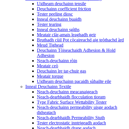
Uidheam deuchainn tensile
Deuchainn coefficient friction
Tester peeling diosc
Inneal deuchainn buaidh
Tester tearing
Inneal deuchainn sgìths
Meatair clàr-amais leaghadh geir
Bruthadh cùil Pot còcaireachd aig teòthachd àrd
Meud Tighead
Deuchainn Tòiseachaidh Adhesion & Hold
Adhesion
Neach-deuchainn ròin
Meatair ceò
Deuchainn ìre tar-chuir gas
Meatair torque
Uidheam deuchainn pacaidh sùbailte eile
Inneal Deuchainn Textile
Neach-deuchainn meacanaigeach
Neach-dearbhaidh flocculation tioram
Type Fabric Surface Wettability Tester
Neach-deuchainn permeability uisge aodach
didseatach
Neach-dearbhaidh Permeability Stuth
Tester electrostatic inntrigeadh aodach
Neach-dearbhaidh drape aodach