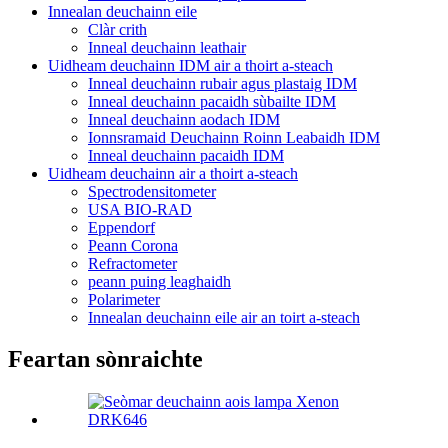
Innealan deuchainn eile
Clàr crith
Inneal deuchainn leathair
Uidheam deuchainn IDM air a thoirt a-steach
Inneal deuchainn rubair agus plastaig IDM
Inneal deuchainn pacaidh sùbailte IDM
Inneal deuchainn aodach IDM
Ionnsramaid Deuchainn Roinn Leabaidh IDM
Inneal deuchainn pacaidh IDM
Uidheam deuchainn air a thoirt a-steach
Spectrodensitometer
USA BIO-RAD
Eppendorf
Peann Corona
Refractometer
peann puing leaghaidh
Polarimeter
Innealan deuchainn eile air an toirt a-steach
Feartan sònraichte