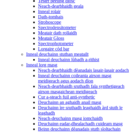
Tester peeling diosc
Neach-dearbhaidh geala
Inneal rolair
Dath-tomhais
Stroboscope
Spectrodensitometer
Meatair dath rollaidh
Meatair Gloss
Spectrophotometer
Lorgaire còd bar
Inneal deuchainn stuthan meatailt
Inneal deuchainn lùbadh a-rithist
Inneal lorg masg
Neach-dearbhaidh dèanadais lasair-lasair aodach
Inneal deuchainn coileanta airson masg
meidigeach agus aodach dìon
Neach-dearbhaidh sruthadh fala synthetigeach
airson masgaichean meidigeach
Cur a-steach fuil anti-synthetic
Deuchainn an aghaidh anail masg
Deuchainn ìre sruthadh leaghaidh àrd stuth le
leaghadh
Neach-deuchainn masg iomchaidh
Deuchainn eadar-dhealachadh cuideam masg
Beinn deuchainn dèanadais stuth sìoltachain