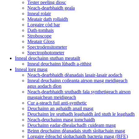
Tester peeling diosc
Neach-dearbhaidh geala
Inneal rolair
Meatair dath rollaidh
Lorgaire còd bar
Dath-tomhais
Stroboscope
Meatair Gloss
Spectrodensitometer
Spectrophotometer
Inneal deuchainn stuthan meatailt
Inneal deuchainn lùbadh a-rithist
Inneal lorg masg
Neach-dearbhaidh dèanadais lasair-lasair aodach
Inneal deuchainn coileanta airson masg meidigeach
agus aodach dìon
Neach-dearbhaidh sruthadh fala synthetigeach airson
masgaichean meidigeach
Cur a-steach fuil anti-synthetic
Deuchainn an aghaidh anail masg
Deuchainn ìre sruthadh leaghaidh àrd stuth le leaghadh
Neach-deuchainn masg iomchaidh
Deuchainn eadar-dhealachadh cuideam masg
Beinn deuchainn dèanadais stuth sìoltachain masg
Lorgaire èifeachd sìoltachaidh bacteria masg (BFE)