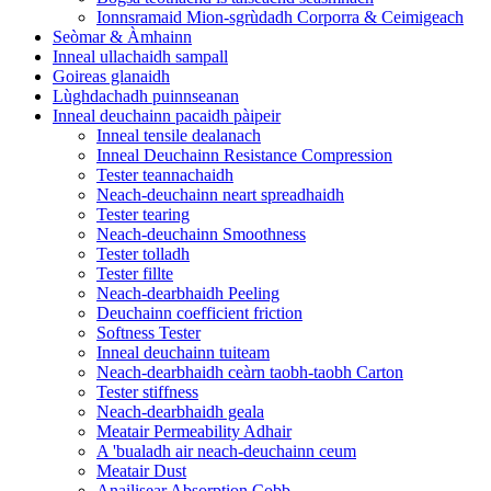
Ionnsramaid Mion-sgrùdadh Corporra & Ceimigeach
Seòmar & Àmhainn
Inneal ullachaidh sampall
Goireas glanaidh
Lùghdachadh puinnseanan
Inneal deuchainn pacaidh pàipeir
Inneal tensile dealanach
Inneal Deuchainn Resistance Compression
Tester teannachaidh
Neach-deuchainn neart spreadhaidh
Tester tearing
Neach-deuchainn Smoothness
Tester tolladh
Tester fillte
Neach-dearbhaidh Peeling
Deuchainn coefficient friction
Softness Tester
Inneal deuchainn tuiteam
Neach-dearbhaidh ceàrn taobh-taobh Carton
Tester stiffness
Neach-dearbhaidh geala
Meatair Permeability Adhair
A 'bualadh air neach-deuchainn ceum
Meatair Dust
Anailisear Absorption Cobb