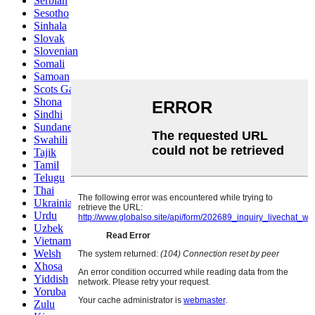
Serbian
Sesotho
Sinhala
Slovak
Slovenian
Somali
Samoan
Scots Gaelic
Shona
Sindhi
Sundanese
Swahili
Tajik
Tamil
Telugu
Thai
Ukrainian
Urdu
Uzbek
Vietnamese
Welsh
Xhosa
Yiddish
Yoruba
Zulu