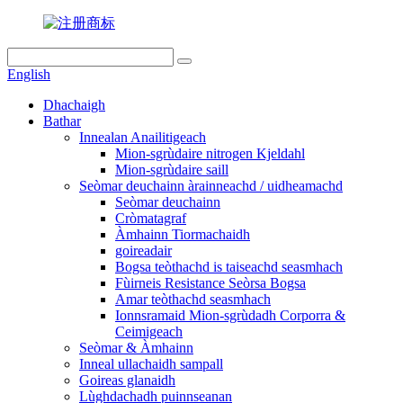
English
Dhachaigh
Bathar
Innealan Anailitigeach
Mion-sgrùdaire nitrogen Kjeldahl
Mion-sgrùdaire saill
Seòmar deuchainn àrainneachd / uidheamachd
Seòmar deuchainn
Cròmatagraf
Àmhainn Tiormachaidh
goireadair
Bogsa teòthachd is taiseachd seasmhach
Fùirneis Resistance Seòrsa Bogsa
Amar teòthachd seasmhach
Ionnsramaid Mion-sgrùdadh Corporra &
Ceimigeach
Seòmar & Àmhainn
Inneal ullachaidh sampall
Goireas glanaidh
Lùghdachadh puinnseanan