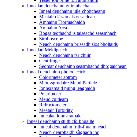
Tester toll prìne foil alùmanum
Innealan deuchainn gnìomhachais
Inneal deuchainn uile-choitcheann
Meatair clàr-amais ocsaidean
Àmhainn Tiormachaidh
Àmhainn Aosda
Bogsa teòthachd is taiseachd seasmhach
Stroboscope
Neach-deuchainn briseadh sìos bholtaids
Innealan Meidigeach
Neach-deuchainn tar-chuir
Centrifuge
Seòmar deuchainn seasmhachd dhrogaichean
Inneal deuchainn photoelectric
Colorimeter aotrom
Mion-sgrùdaire Meud Particle
Ionnsramaid puing leaghaidh
Polarimeter
Meud cuideam
Refractometer
Meatair Turbidity
Innealan ionnstramaid
Inneal deuchainn stuth clò-bhuailte
Inneal deuchainn frith-fhuaimneach
Neach-dearbhaidh sùghadh inc