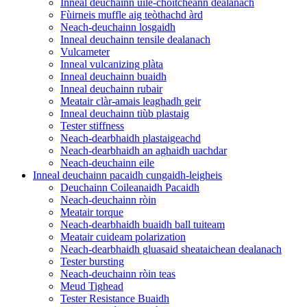
Inneal deuchainn uile-choitcheann dealanach
Fùirneis muffle aig teòthachd àrd
Neach-deuchainn losgaidh
Inneal deuchainn tensile dealanach
Vulcameter
Inneal vulcanizing plàta
Inneal deuchainn buaidh
Inneal deuchainn rubair
Meatair clàr-amais leaghadh geir
Inneal deuchainn tiùb plastaig
Tester stiffness
Neach-dearbhaidh plastaigeachd
Neach-dearbhaidh an aghaidh uachdar
Neach-deuchainn eile
Inneal deuchainn pacaidh cungaidh-leigheis
Deuchainn Coileanaidh Pacaidh
Neach-deuchainn ròin
Meatair torque
Neach-dearbhaidh buaidh ball tuiteam
Meatair cuideam polarization
Neach-dearbhaidh gluasaid sheataichean dealanach
Tester bursting
Neach-deuchainn ròin teas
Meud Tighead
Tester Resistance Buaidh