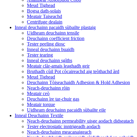
Meud Tighead
Bogsa dath-solais
Meatair Taiseachd
Centrifuge dealain
Inneal deuchainn pacaidh sùbailte plastaig
Uidheam deuchainn tensile
Deuchainn coefficient friction
Tester peeling diosc
Inneal deuchainn buaidh
Tester tearing
Inneal deuchainn sgìths
Meatair clàr-amais leaghadh geir
Bruthadh cùil Pot còcaireachd aig teòthachd àrd
Meud Tighead
Deuchainn Tòiseachaidh Adhesion & Hold Adhesion
Neach-deuchainn ròin
Meatair ceò
Deuchainn ìre tar-chuir gas
Meatair torque
Uidheam deuchainn pacaidh sùbailte eile
Inneal Deuchainn Textile
Neach-deuchainn permeability uisge aodach didseatach
Tester electrostatic inntrigeadh aodach
Neach-deuchainn meacanaigeach