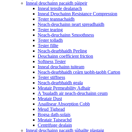
Inneal deuchainn pacaidh pàipeir
Inneal tensile dealanach
Inneal Deuchainn Resistance Compression
Tester teannachaidh
Neach-deuchainn neart spreadhaidh
Tester tearing
Neach-deuchainn Smoothness
Tester tolladh
Tester fillte
Neach-dearbhaidh Peeling
Deuchainn coefficient friction
Softness Tester
Inneal deuchainn tuiteam
Neach-dearbhaidh ceàrn taobh-taobh Carton
Tester stiffness
Neach-dearbhaidh geala
Meatair Permeability Adhair
A 'bualadh air neach-deuchainn ceum
Meatair Dust
Anailisear Absorption Cobb
Meud Tighead
Bogsa dath-solais
Meatair Taiseachd
Centrifuge dealain
Inneal deuchainn pacaidh sùbailte plastaig