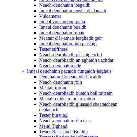
Neach-deuchainn losgaidh
Inneal deuchainn tensile dealanach
Vulcameter
Inneal vulcanizing plàta
Inneal deuchainn buaidh
Inneal deuchainn rubair
Meatair clàr-amais leaghadh geir
Inneal deuchainn tiùb plastaig
Tester stiffness
Neach-dearbhaidh plastaigeachd
Neach-dearbhaidh an aghaidh uachdar
Neach-deuchainn eile
Inneal deuchainn pacaidh cungaidh-leigheis
Deuchainn Coileanaidh Pacaidh
Neach-deuchainn ròin
Meatair torque
Neach-dearbhaidh buaidh ball tuiteam
Meatair cuideam polarization
Neach-dearbhaidh gluasaid sheataichean
dealanach
Tester bursting
Neach-deuchainn ròin teas
Meud Tighead
Tester Resistance Buaidh