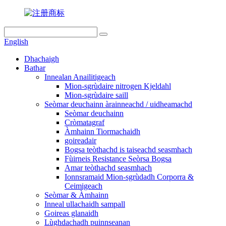
English
Dhachaigh
Bathar
Innealan Anailitigeach
Mion-sgrùdaire nitrogen Kjeldahl
Mion-sgrùdaire saill
Seòmar deuchainn àrainneachd / uidheamachd
Seòmar deuchainn
Cròmatagraf
Àmhainn Tiormachaidh
goireadair
Bogsa teòthachd is taiseachd seasmhach
Fùirneis Resistance Seòrsa Bogsa
Amar teòthachd seasmhach
Ionnsramaid Mion-sgrùdadh Corporra &
Ceimigeach
Seòmar & Àmhainn
Inneal ullachaidh sampall
Goireas glanaidh
Lùghdachadh puinnseanan