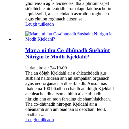
ghoireasan agus teicneòlas, tha a phrionnsapal
stèidhichte air teòiridh cromatagrafaidheachd ìre
liquid-solid, a’ cleachdadh asorption roghnach
agus elution roghnach airson sa...
Leugh tuilleadh
Mar a nì thu Co-dhùnadh Susbaint
Nitrigin le Modh Kjeldahl?
le rianaire air 24-10-09
Tha an dòigh Kjeldahl air a chleachdadh gus
susbaint naitridean ann an sampallan organach
agus neo-organach a dhearbhadh. Airson nas
fhaide na 100 bliadhna chaidh an dòigh Kjeldahl
a chleachdadh airson a bhith a’ dearbhadh
nitrigin ann an raon farsaing de shamhlaichean.
Tha co-dhùnadh nitrogen Kjeldahl air a
dhèanamh ann am biadhan is deochan, feòil,
biadhan ...
Leugh tuilleadh