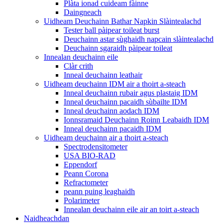
Plàta ionad cuideam fàinne
Daingneach
Uidheam Deuchainn Bathar Napkin Slàintealachd
Tester ball pàipear toileat burst
Deuchainn astar sùghaidh napcain slàintealachd
Deuchainn sgaraidh pàipear toileat
Innealan deuchainn eile
Clàr crith
Inneal deuchainn leathair
Uidheam deuchainn IDM air a thoirt a-steach
Inneal deuchainn rubair agus plastaig IDM
Inneal deuchainn pacaidh sùbailte IDM
Inneal deuchainn aodach IDM
Ionnsramaid Deuchainn Roinn Leabaidh IDM
Inneal deuchainn pacaidh IDM
Uidheam deuchainn air a thoirt a-steach
Spectrodensitometer
USA BIO-RAD
Eppendorf
Peann Corona
Refractometer
peann puing leaghaidh
Polarimeter
Innealan deuchainn eile air an toirt a-steach
Naidheachdan