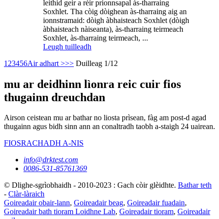
leithid geir a rèir prionnsapal às-tharraing
Soxhlet. Tha còig dòighean às-tharraing aig an
ionnstramaid: dòigh àbhaisteach Soxhlet (dòigh
àbhaisteach nàiseanta), às-tharraing teirmeach
Soxhlet, às-tharraing teirmeach, ...
Leugh tuilleadh
1
2
3
4
5
6
Air adhart >
>>
Duilleag 1/12
mu ar deidhinn lìonra reic cuir fios
thugainn dreuchdan
Airson ceistean mu ar bathar no liosta prìsean, fàg am post-d agad
thugainn agus bidh sinn ann an conaltradh taobh a-staigh 24 uairean.
FIOSRACHADH A-NIS
info@drktest.com
0086-531-85761369
© Dlighe-sgrìobhaidh - 2010-2023 : Gach còir glèidhte.
Bathar teth
-
Clàr-làraich
Goireadair obair-lann
,
Goireadair beag
,
Goireadair fuadain
,
Goireadair bath tioram Loidhne Lab
,
Goireadair tioram
,
Goireadair