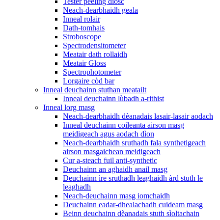
Tester peeling diosc
Neach-dearbhaidh geala
Inneal rolair
Dath-tomhais
Stroboscope
Spectrodensitometer
Meatair dath rollaidh
Meatair Gloss
Spectrophotometer
Lorgaire còd bar
Inneal deuchainn stuthan meatailt
Inneal deuchainn lùbadh a-rithist
Inneal lorg masg
Neach-dearbhaidh dèanadais lasair-lasair aodach
Inneal deuchainn coileanta airson masg
meidigeach agus aodach dìon
Neach-dearbhaidh sruthadh fala synthetigeach
airson masgaichean meidigeach
Cur a-steach fuil anti-synthetic
Deuchainn an aghaidh anail masg
Deuchainn ìre sruthadh leaghaidh àrd stuth le
leaghadh
Neach-deuchainn masg iomchaidh
Deuchainn eadar-dhealachadh cuideam masg
Beinn deuchainn dèanadais stuth sìoltachain