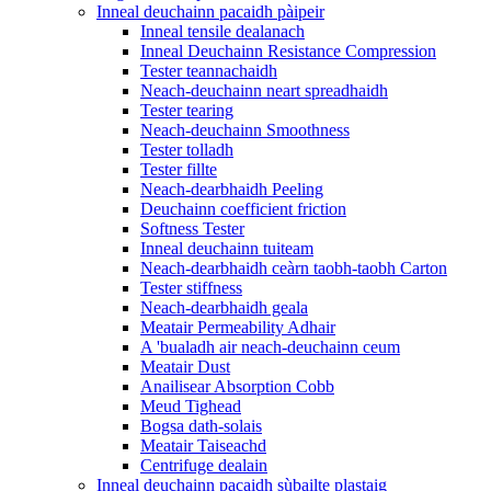
Inneal deuchainn pacaidh pàipeir
Inneal tensile dealanach
Inneal Deuchainn Resistance Compression
Tester teannachaidh
Neach-deuchainn neart spreadhaidh
Tester tearing
Neach-deuchainn Smoothness
Tester tolladh
Tester fillte
Neach-dearbhaidh Peeling
Deuchainn coefficient friction
Softness Tester
Inneal deuchainn tuiteam
Neach-dearbhaidh ceàrn taobh-taobh Carton
Tester stiffness
Neach-dearbhaidh geala
Meatair Permeability Adhair
A 'bualadh air neach-deuchainn ceum
Meatair Dust
Anailisear Absorption Cobb
Meud Tighead
Bogsa dath-solais
Meatair Taiseachd
Centrifuge dealain
Inneal deuchainn pacaidh sùbailte plastaig