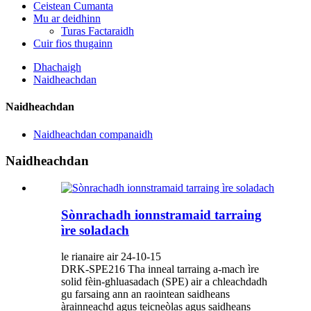
Ceistean Cumanta
Mu ar deidhinn
Turas Factaraidh
Cuir fios thugainn
Dhachaigh
Naidheachdan
Naidheachdan
Naidheachdan companaidh
Naidheachdan
Sònrachadh ionnstramaid tarraing
ìre soladach
le rianaire air 24-10-15
DRK-SPE216 Tha inneal tarraing a-mach ìre
solid fèin-ghluasadach (SPE) air a chleachdadh
gu farsaing ann an raointean saidheans
àrainneachd agus teicneòlas agus saidheans