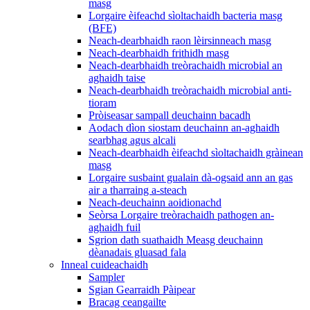
masg
Lorgaire èifeachd sìoltachaidh bacteria masg
(BFE)
Neach-dearbhaidh raon lèirsinneach masg
Neach-dearbhaidh frithidh masg
Neach-dearbhaidh treòrachaidh microbial an
aghaidh taise
Neach-dearbhaidh treòrachaidh microbial anti-
tioram
Pròiseasar sampall deuchainn bacadh
Aodach dìon siostam deuchainn an-aghaidh
searbhag agus alcali
Neach-dearbhaidh èifeachd sìoltachaidh gràinean
masg
Lorgaire susbaint gualain dà-ogsaid ann an gas
air a tharraing a-steach
Neach-deuchainn aoidionachd
Seòrsa Lorgaire treòrachaidh pathogen an-
aghaidh fuil
Sgrion dath suathaidh Measg deuchainn
dèanadais gluasad fala
Inneal cuideachaidh
Sampler
Sgian Gearraidh Pàipear
Bracag ceangailte