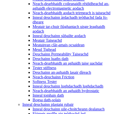
Neach-dearbhaidh coileanaidh rèididheachd an-
aghaidh electromagnetic aodach
Neach-dearbhaidh aodach teirmeach is taiseachd
Inneal deuchainn àrdachadh teòthachd fada fo-
dhearg
Meatair tar-chuir fiùghantach uisge leaghaidh
aodach
Inneal deuchainn sùbailte aodach
Meatair Taiseachd
Meatairean clàr-amais ocsaidean
Meud Tighead
Deuchainn Permeability Taiseachd
Deuchainn luaths dath
Neach-dearbhaidh an aghaidh taise uachdar
Tester stiffness
Deuchainn an-aghaidh lasair dìreach
Neach-deuchainn Friction
Softness Tester
Inneal deuchainn lughdachadh lughdachadh
Neach-dearbhaidh an aghaidh hydrostatic
Inneal tomhais dath
Bogsa dath-solais
Inneal deuchainn plastaig rubair
Inneal deuchainn uile-choitcheann dealanach
Fùirneis muffle aig teòthachd àrd