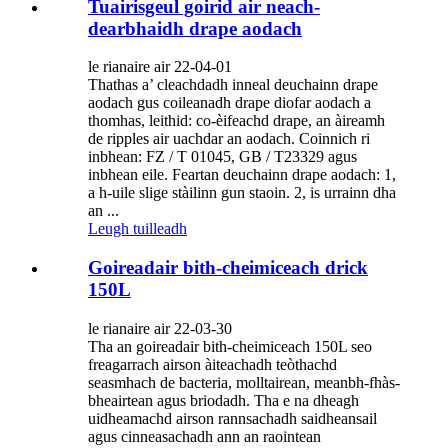
Tuairisgeul goirid air neach-
dearbhaidh drape aodach
le rianaire air 22-04-01
Thathas a’ cleachdadh inneal deuchainn drape
aodach gus coileanadh drape diofar aodach a
thomhas, leithid: co-èifeachd drape, an àireamh
de ripples air uachdar an aodach. Coinnich ri
inbhean: FZ / T 01045, GB / T23329 agus
inbhean eile. Feartan deuchainn drape aodach: 1,
a h-uile slige stàilinn gun staoin. 2, is urrainn dha
an ...
Leugh tuilleadh
Goireadair bith-cheimiceach drick
150L
le rianaire air 22-03-30
Tha an goireadair bith-cheimiceach 150L seo
freagarrach airson àiteachadh teòthachd
seasmhach de bacteria, molltairean, meanbh-fhàs-
bheairtean agus briodadh. Tha e na dheagh
uidheamachd airson rannsachadh saidheansail
agus cinneasachadh ann an raointean