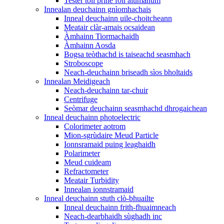
Tester toll prìne foil alùmanum
Innealan deuchainn gnìomhachais
Inneal deuchainn uile-choitcheann
Meatair clàr-amais ocsaidean
Àmhainn Tiormachaidh
Àmhainn Aosda
Bogsa teòthachd is taiseachd seasmhach
Stroboscope
Neach-deuchainn briseadh sìos bholtaids
Innealan Meidigeach
Neach-deuchainn tar-chuir
Centrifuge
Seòmar deuchainn seasmhachd dhrogaichean
Inneal deuchainn photoelectric
Colorimeter aotrom
Mion-sgrùdaire Meud Particle
Ionnsramaid puing leaghaidh
Polarimeter
Meud cuideam
Refractometer
Meatair Turbidity
Innealan ionnstramaid
Inneal deuchainn stuth clò-bhuailte
Inneal deuchainn frith-fhuaimneach
Neach-dearbhaidh sùghadh inc