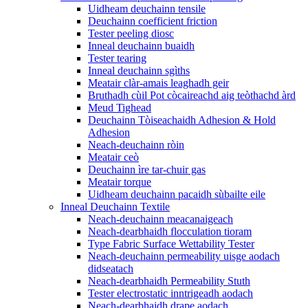
Uidheam deuchainn tensile
Deuchainn coefficient friction
Tester peeling diosc
Inneal deuchainn buaidh
Tester tearing
Inneal deuchainn sgìths
Meatair clàr-amais leaghadh geir
Bruthadh cùil Pot còcaireachd aig teòthachd àrd
Meud Tighead
Deuchainn Tòiseachaidh Adhesion & Hold
Adhesion
Neach-deuchainn ròin
Meatair ceò
Deuchainn ìre tar-chuir gas
Meatair torque
Uidheam deuchainn pacaidh sùbailte eile
Inneal Deuchainn Textile
Neach-deuchainn meacanaigeach
Neach-dearbhaidh flocculation tioram
Type Fabric Surface Wettability Tester
Neach-deuchainn permeability uisge aodach
didseatach
Neach-dearbhaidh Permeability Stuth
Tester electrostatic inntrigeadh aodach
Neach-dearbhaidh drape aodach