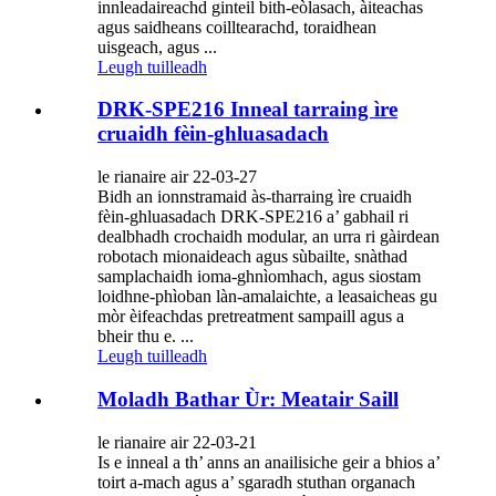
innleadaireachd ginteil bith-eòlasach, àiteachas
agus saidheans coilltearachd, toraidhean
uisgeach, agus ...
Leugh tuilleadh
DRK-SPE216 Inneal tarraing ìre
cruaidh fèin-ghluasadach
le rianaire air 22-03-27
Bidh an ionnstramaid às-tharraing ìre cruaidh
fèin-ghluasadach DRK-SPE216 a’ gabhail ri
dealbhadh crochaidh modular, an urra ri gàirdean
robotach mionaideach agus sùbailte, snàthad
samplachaidh ioma-ghnìomhach, agus siostam
loidhne-phìoban làn-amalaichte, a leasaicheas gu
mòr èifeachdas pretreatment sampaill agus a
bheir thu e. ...
Leugh tuilleadh
Moladh Bathar Ùr: Meatair Saill
le rianaire air 22-03-21
Is e inneal a th’ anns an anailisiche geir a bhios a’
toirt a-mach agus a’ sgaradh stuthan organach