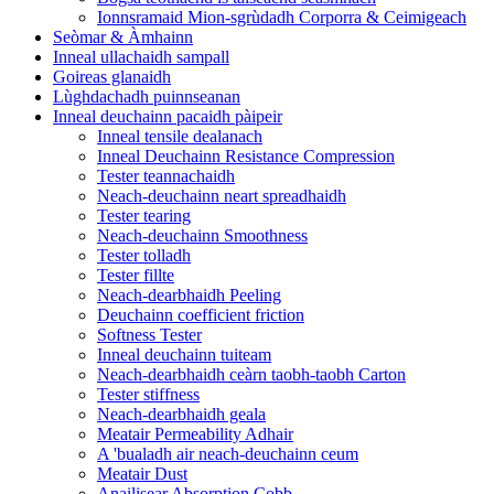
Ionnsramaid Mion-sgrùdadh Corporra & Ceimigeach
Seòmar & Àmhainn
Inneal ullachaidh sampall
Goireas glanaidh
Lùghdachadh puinnseanan
Inneal deuchainn pacaidh pàipeir
Inneal tensile dealanach
Inneal Deuchainn Resistance Compression
Tester teannachaidh
Neach-deuchainn neart spreadhaidh
Tester tearing
Neach-deuchainn Smoothness
Tester tolladh
Tester fillte
Neach-dearbhaidh Peeling
Deuchainn coefficient friction
Softness Tester
Inneal deuchainn tuiteam
Neach-dearbhaidh ceàrn taobh-taobh Carton
Tester stiffness
Neach-dearbhaidh geala
Meatair Permeability Adhair
A 'bualadh air neach-deuchainn ceum
Meatair Dust
Anailisear Absorption Cobb