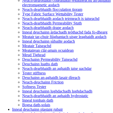
Neach-dearbhaidh coileanaidh rèididheachd an-aghaidh
electromagnetic aodach
Neach-dearbhaidh flocculation tioram
Type Fabric Surface Wettability Tester
Neach-dearbhaidh aodach teirmeach is taiseachd
Neach-dearbhaidh Permeability Stuth
Neach-dearbhaidh drape aodach
Inneal deuchainn àrdachadh teòthachd fada fo-dhearg
Meatair tar-chuir fiùghantach uisge leaghaidh aodach
Inneal deuchainn sùbailte aodach
Meatair Taiseachd
Meatairean clàr-amais ocsaidean
Meud Tighead
Deuchainn Permeability Taiseachd
Deuchainn luaths dath
Neach-dearbhaidh an aghaidh taise uachdar
Tester stiffness
Deuchainn an-aghaidh lasair dìreach
Neach-deuchainn Friction
Softness Tester
Inneal deuchainn lughdachadh lughdachadh
Neach-dearbhaidh an aghaidh hydrostatic
Inneal tomhais dath
Bogsa dath-solais
Inneal deuchainn plastaig rubair