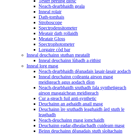
Tester peeling diosc
Neach-dearbhaidh geala
Inneal rolair
Dath-tomhais
Stroboscope
Spectrodensitometer
Meatair dath rollaidh
Meatair Gloss
Spectrophotometer
Lorgaire còd bar
Inneal deuchainn stuthan meatailt
Inneal deuchainn lùbadh a-rithist
Inneal lorg masg
Neach-dearbhaidh dèanadais lasair-lasair aodach
Inneal deuchainn coileanta airson masg
meidigeach agus aodach dìon
Neach-dearbhaidh sruthadh fala synthetigeach
airson masgaichean meidigeach
Cur a-steach fuil anti-synthetic
Deuchainn an aghaidh anail masg
Deuchainn ìre sruthadh leaghaidh àrd stuth le
leaghadh
Neach-deuchainn masg iomchaidh
Deuchainn eadar-dhealachadh cuideam masg
Beinn deuchainn dèanadais stuth sìoltachain