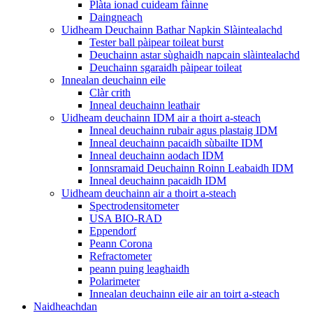
Plàta ionad cuideam fàinne
Daingneach
Uidheam Deuchainn Bathar Napkin Slàintealachd
Tester ball pàipear toileat burst
Deuchainn astar sùghaidh napcain slàintealachd
Deuchainn sgaraidh pàipear toileat
Innealan deuchainn eile
Clàr crith
Inneal deuchainn leathair
Uidheam deuchainn IDM air a thoirt a-steach
Inneal deuchainn rubair agus plastaig IDM
Inneal deuchainn pacaidh sùbailte IDM
Inneal deuchainn aodach IDM
Ionnsramaid Deuchainn Roinn Leabaidh IDM
Inneal deuchainn pacaidh IDM
Uidheam deuchainn air a thoirt a-steach
Spectrodensitometer
USA BIO-RAD
Eppendorf
Peann Corona
Refractometer
peann puing leaghaidh
Polarimeter
Innealan deuchainn eile air an toirt a-steach
Naidheachdan