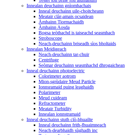
Tester toll prìne foil alùmanum
Innealan deuchainn gnìomhachais
Inneal deuchainn uile-choitcheann
Meatair clàr-amais ocsaidean
Àmhainn Tiormachaidh
Àmhainn Aosda
Bogsa teòthachd is taiseachd seasmhach
Stroboscope
Neach-deuchainn briseadh sìos bholtaids
Innealan Meidigeach
Neach-deuchainn tar-chuir
Centrifuge
Seòmar deuchainn seasmhachd dhrogaichean
Inneal deuchainn photoelectric
Colorimeter aotrom
Mion-sgrùdaire Meud Particle
Ionnsramaid puing leaghaidh
Polarimeter
Meud cuideam
Refractometer
Meatair Turbidity
Innealan ionnstramaid
Inneal deuchainn stuth clò-bhuailte
Inneal deuchainn frith-fhuaimneach
Neach-dearbhaidh sùghadh inc