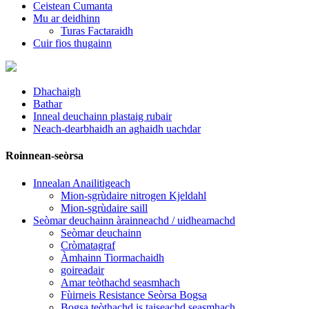
Ceistean Cumanta
Mu ar deidhinn
Turas Factaraidh
Cuir fios thugainn
Dhachaigh
Bathar
Inneal deuchainn plastaig rubair
Neach-dearbhaidh an aghaidh uachdar
Roinnean-seòrsa
Innealan Anailitigeach
Mion-sgrùdaire nitrogen Kjeldahl
Mion-sgrùdaire saill
Seòmar deuchainn àrainneachd / uidheamachd
Seòmar deuchainn
Cròmatagraf
Àmhainn Tiormachaidh
goireadair
Amar teòthachd seasmhach
Fùirneis Resistance Seòrsa Bogsa
Bogsa teòthachd is taiseachd seasmhach