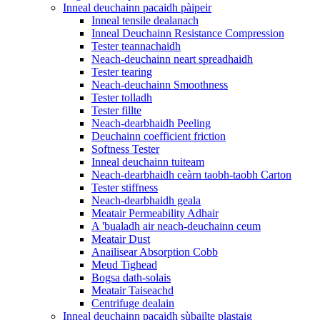
Inneal deuchainn pacaidh pàipeir
Inneal tensile dealanach
Inneal Deuchainn Resistance Compression
Tester teannachaidh
Neach-deuchainn neart spreadhaidh
Tester tearing
Neach-deuchainn Smoothness
Tester tolladh
Tester fillte
Neach-dearbhaidh Peeling
Deuchainn coefficient friction
Softness Tester
Inneal deuchainn tuiteam
Neach-dearbhaidh ceàrn taobh-taobh Carton
Tester stiffness
Neach-dearbhaidh geala
Meatair Permeability Adhair
A 'bualadh air neach-deuchainn ceum
Meatair Dust
Anailisear Absorption Cobb
Meud Tighead
Bogsa dath-solais
Meatair Taiseachd
Centrifuge dealain
Inneal deuchainn pacaidh sùbailte plastaig