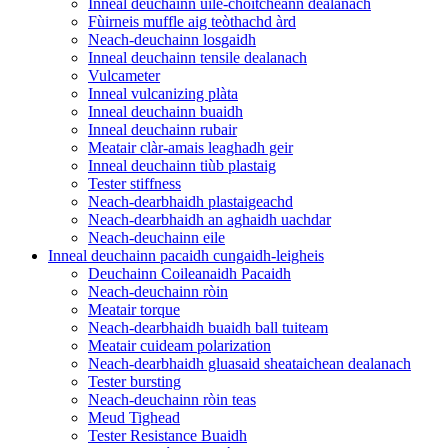
Inneal deuchainn uile-choitcheann dealanach
Fùirneis muffle aig teòthachd àrd
Neach-deuchainn losgaidh
Inneal deuchainn tensile dealanach
Vulcameter
Inneal vulcanizing plàta
Inneal deuchainn buaidh
Inneal deuchainn rubair
Meatair clàr-amais leaghadh geir
Inneal deuchainn tiùb plastaig
Tester stiffness
Neach-dearbhaidh plastaigeachd
Neach-dearbhaidh an aghaidh uachdar
Neach-deuchainn eile
Inneal deuchainn pacaidh cungaidh-leigheis
Deuchainn Coileanaidh Pacaidh
Neach-deuchainn ròin
Meatair torque
Neach-dearbhaidh buaidh ball tuiteam
Meatair cuideam polarization
Neach-dearbhaidh gluasaid sheataichean dealanach
Tester bursting
Neach-deuchainn ròin teas
Meud Tighead
Tester Resistance Buaidh