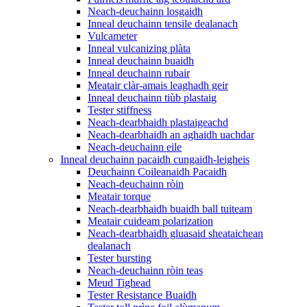
Neach-deuchainn losgaidh
Inneal deuchainn tensile dealanach
Vulcameter
Inneal vulcanizing plàta
Inneal deuchainn buaidh
Inneal deuchainn rubair
Meatair clàr-amais leaghadh geir
Inneal deuchainn tiùb plastaig
Tester stiffness
Neach-dearbhaidh plastaigeachd
Neach-dearbhaidh an aghaidh uachdar
Neach-deuchainn eile
Inneal deuchainn pacaidh cungaidh-leigheis
Deuchainn Coileanaidh Pacaidh
Neach-deuchainn ròin
Meatair torque
Neach-dearbhaidh buaidh ball tuiteam
Meatair cuideam polarization
Neach-dearbhaidh gluasaid sheataichean
dealanach
Tester bursting
Neach-deuchainn ròin teas
Meud Tighead
Tester Resistance Buaidh