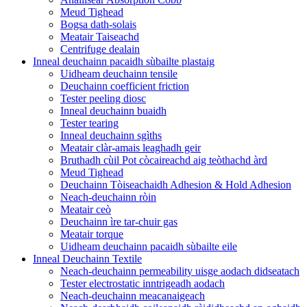
Meud Tighead
Bogsa dath-solais
Meatair Taiseachd
Centrifuge dealain
Inneal deuchainn pacaidh sùbailte plastaig
Uidheam deuchainn tensile
Deuchainn coefficient friction
Tester peeling diosc
Inneal deuchainn buaidh
Tester tearing
Inneal deuchainn sgìths
Meatair clàr-amais leaghadh geir
Bruthadh cùil Pot còcaireachd aig teòthachd àrd
Meud Tighead
Deuchainn Tòiseachaidh Adhesion & Hold Adhesion
Neach-deuchainn ròin
Meatair ceò
Deuchainn ìre tar-chuir gas
Meatair torque
Uidheam deuchainn pacaidh sùbailte eile
Inneal Deuchainn Textile
Neach-deuchainn permeability uisge aodach didseatach
Tester electrostatic inntrigeadh aodach
Neach-deuchainn meacanaigeach