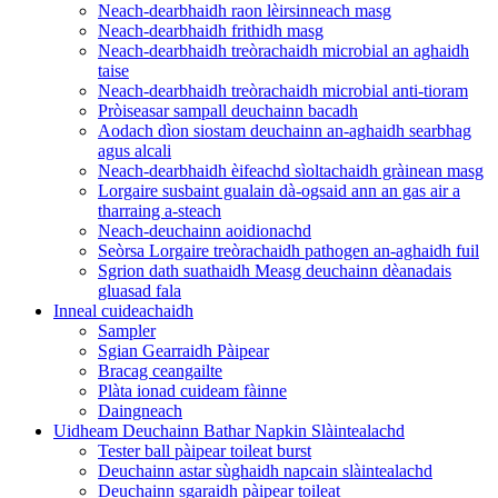
Neach-dearbhaidh raon lèirsinneach masg
Neach-dearbhaidh frithidh masg
Neach-dearbhaidh treòrachaidh microbial an aghaidh
taise
Neach-dearbhaidh treòrachaidh microbial anti-tioram
Pròiseasar sampall deuchainn bacadh
Aodach dìon siostam deuchainn an-aghaidh searbhag
agus alcali
Neach-dearbhaidh èifeachd sìoltachaidh gràinean masg
Lorgaire susbaint gualain dà-ogsaid ann an gas air a
tharraing a-steach
Neach-deuchainn aoidionachd
Seòrsa Lorgaire treòrachaidh pathogen an-aghaidh fuil
Sgrion dath suathaidh Measg deuchainn dèanadais
gluasad fala
Inneal cuideachaidh
Sampler
Sgian Gearraidh Pàipear
Bracag ceangailte
Plàta ionad cuideam fàinne
Daingneach
Uidheam Deuchainn Bathar Napkin Slàintealachd
Tester ball pàipear toileat burst
Deuchainn astar sùghaidh napcain slàintealachd
Deuchainn sgaraidh pàipear toileat