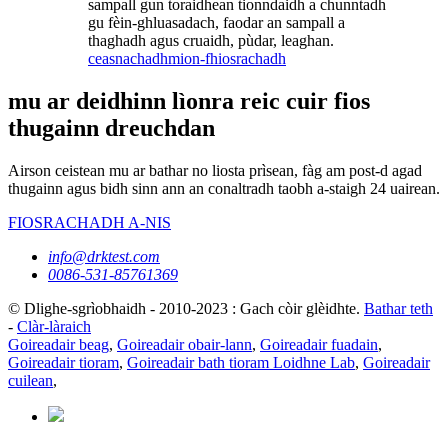
sampall gun toraidhean tionndaidh a chunntadh
gu fèin-ghluasadach, faodar an sampall a
thaghadh agus cruaidh, pùdar, leaghan.
ceasnachadh
mion-fhiosrachadh
mu ar deidhinn lìonra reic cuir fios
thugainn dreuchdan
Airson ceistean mu ar bathar no liosta prìsean, fàg am post-d agad
thugainn agus bidh sinn ann an conaltradh taobh a-staigh 24 uairean.
FIOSRACHADH A-NIS
info@drktest.com
0086-531-85761369
© Dlighe-sgrìobhaidh - 2010-2023 : Gach còir glèidhte.
Bathar teth
-
Clàr-làraich
Goireadair beag
,
Goireadair obair-lann
,
Goireadair fuadain
,
Goireadair tioram
,
Goireadair bath tioram Loidhne Lab
,
Goireadair
cuilean
,