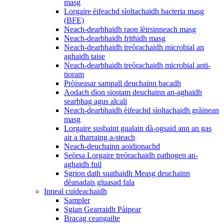
masg
Lorgaire èifeachd sìoltachaidh bacteria masg
(BFE)
Neach-dearbhaidh raon lèirsinneach masg
Neach-dearbhaidh frithidh masg
Neach-dearbhaidh treòrachaidh microbial an
aghaidh taise
Neach-dearbhaidh treòrachaidh microbial anti-
tioram
Pròiseasar sampall deuchainn bacadh
Aodach dìon siostam deuchainn an-aghaidh
searbhag agus alcali
Neach-dearbhaidh èifeachd sìoltachaidh gràinean
masg
Lorgaire susbaint gualain dà-ogsaid ann an gas
air a tharraing a-steach
Neach-deuchainn aoidionachd
Seòrsa Lorgaire treòrachaidh pathogen an-
aghaidh fuil
Sgrion dath suathaidh Measg deuchainn
dèanadais gluasad fala
Inneal cuideachaidh
Sampler
Sgian Gearraidh Pàipear
Bracag ceangailte