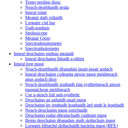
Tester peeling diosc
Neach-dearbhaidh geala
Inneal rolair
Meatair dath rollaidh
Lorgaire còd bar
Dath-tomhais
Stroboscope
Meatair Gloss
Spectrodensitometer
Spectrophotometer
Inneal deuchainn stuthan meatailt
Inneal deuchainn lùbadh a-rithist
Inneal lorg masg
Neach-dearbhaidh dèanadais lasair-lasair aodach
Inneal deuchainn coileanta airson masg meidigeach
agus aodach dìon
Neach-dearbhaidh sruthadh fala synthetigeach airson
masgaichean meidigeach
Cur a-steach fuil anti-synthetic
Deuchainn an aghaidh anail masg
Deuchainn ìre sruthadh leaghaidh àrd stuth le leaghadh
Neach-deuchainn masg iomchaidh
Deuchainn eadar-dhealachadh cuideam masg
Beinn deuchainn dèanadais stuth sìoltachain masg
Lorgaire èifeachd sìoltachaidh bacteria masg (BFE)