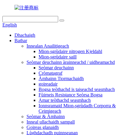
English
Dhachaigh
Bathar
Innealan Anailitigeach
Mion-sgrùdaire nitrogen Kjeldahl
Mion-sgrùdaire saill
Seòmar deuchainn àrainneachd / uidheamachd
Seòmar deuchainn
Cròmatagraf
Àmhainn Tiormachaidh
goireadair
Bogsa teòthachd is taiseachd seasmhach
Fùirneis Resistance Seòrsa Bogsa
Amar teòthachd seasmhach
Ionnsramaid Mion-sgrùdadh Corporra &
Ceimigeach
Seòmar & Àmhainn
Inneal ullachaidh sampall
Goireas glanaidh
Lùghdachadh puinnseanan