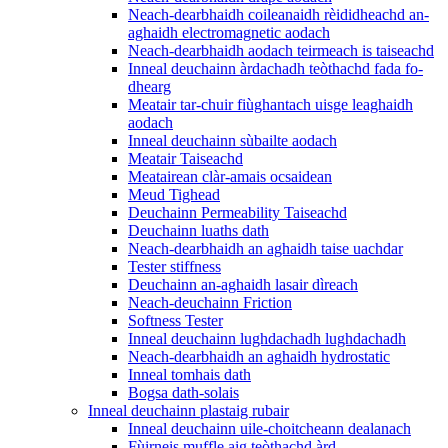
Neach-dearbhaidh coileanaidh rèididheachd an-
aghaidh electromagnetic aodach
Neach-dearbhaidh aodach teirmeach is taiseachd
Inneal deuchainn àrdachadh teòthachd fada fo-
dhearg
Meatair tar-chuir fiùghantach uisge leaghaidh
aodach
Inneal deuchainn sùbailte aodach
Meatair Taiseachd
Meatairean clàr-amais ocsaidean
Meud Tighead
Deuchainn Permeability Taiseachd
Deuchainn luaths dath
Neach-dearbhaidh an aghaidh taise uachdar
Tester stiffness
Deuchainn an-aghaidh lasair dìreach
Neach-deuchainn Friction
Softness Tester
Inneal deuchainn lughdachadh lughdachadh
Neach-dearbhaidh an aghaidh hydrostatic
Inneal tomhais dath
Bogsa dath-solais
Inneal deuchainn plastaig rubair
Inneal deuchainn uile-choitcheann dealanach
Fùirneis muffle aig teòthachd àrd