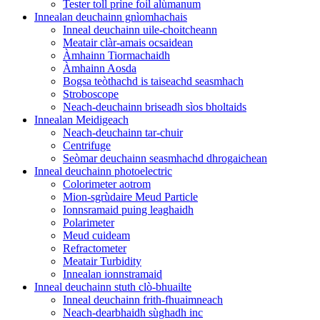
Tester toll prìne foil alùmanum
Innealan deuchainn gnìomhachais
Inneal deuchainn uile-choitcheann
Meatair clàr-amais ocsaidean
Àmhainn Tiormachaidh
Àmhainn Aosda
Bogsa teòthachd is taiseachd seasmhach
Stroboscope
Neach-deuchainn briseadh sìos bholtaids
Innealan Meidigeach
Neach-deuchainn tar-chuir
Centrifuge
Seòmar deuchainn seasmhachd dhrogaichean
Inneal deuchainn photoelectric
Colorimeter aotrom
Mion-sgrùdaire Meud Particle
Ionnsramaid puing leaghaidh
Polarimeter
Meud cuideam
Refractometer
Meatair Turbidity
Innealan ionnstramaid
Inneal deuchainn stuth clò-bhuailte
Inneal deuchainn frith-fhuaimneach
Neach-dearbhaidh sùghadh inc