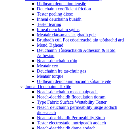
Uidheam deuchainn tensile
Deuchainn coefficient friction
Tester peeling diosc
Inneal deuchainn buaidh
Tester tearing
Inneal deuchainn sgìths
Meatair clàr-amais leaghadh geir
Bruthadh cùil Pot còcaireachd aig teòthachd àrd
Meud Tighead
Deuchainn Tòiseachaidh Adhesion & Hold
Adhesion
Neach-deuchainn ròin
Meatair ceò
Deuchainn ìre tar-chuir gas
Meatair torque
Uidheam deuchainn pacaidh sùbailte eile
Inneal Deuchainn Textile
Neach-deuchainn meacanaigeach
Neach-dearbhaidh flocculation tioram
Type Fabric Surface Wettability Tester
Neach-deuchainn permeability uisge aodach
didseatach
Neach-dearbhaidh Permeability Stuth
Tester electrostatic inntrigeadh aodach
Neach-dearbhaidh drape aodach