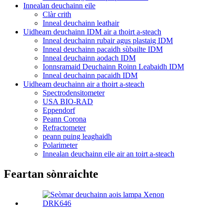
Innealan deuchainn eile
Clàr crith
Inneal deuchainn leathair
Uidheam deuchainn IDM air a thoirt a-steach
Inneal deuchainn rubair agus plastaig IDM
Inneal deuchainn pacaidh sùbailte IDM
Inneal deuchainn aodach IDM
Ionnsramaid Deuchainn Roinn Leabaidh IDM
Inneal deuchainn pacaidh IDM
Uidheam deuchainn air a thoirt a-steach
Spectrodensitometer
USA BIO-RAD
Eppendorf
Peann Corona
Refractometer
peann puing leaghaidh
Polarimeter
Innealan deuchainn eile air an toirt a-steach
Feartan sònraichte