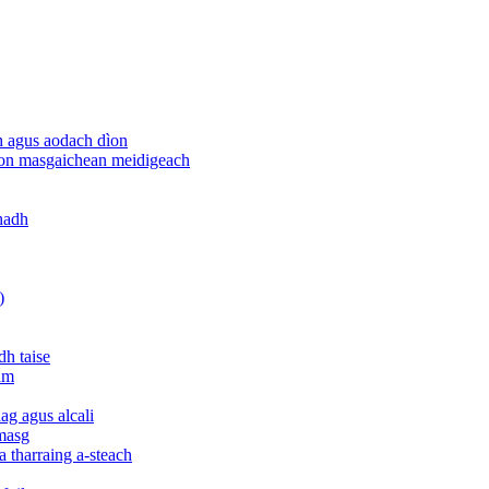
h agus aodach dìon
rson masgaichean meidigeach
ghadh
)
dh taise
am
g agus alcali
 masg
a tharraing a-steach