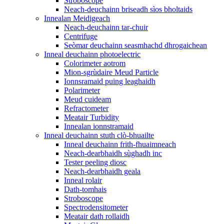
Stroboscope
Neach-deuchainn briseadh sìos bholtaids
Innealan Meidigeach
Neach-deuchainn tar-chuir
Centrifuge
Seòmar deuchainn seasmhachd dhrogaichean
Inneal deuchainn photoelectric
Colorimeter aotrom
Mion-sgrùdaire Meud Particle
Ionnsramaid puing leaghaidh
Polarimeter
Meud cuideam
Refractometer
Meatair Turbidity
Innealan ionnstramaid
Inneal deuchainn stuth clò-bhuailte
Inneal deuchainn frith-fhuaimneach
Neach-dearbhaidh sùghadh inc
Tester peeling diosc
Neach-dearbhaidh geala
Inneal rolair
Dath-tomhais
Stroboscope
Spectrodensitometer
Meatair dath rollaidh