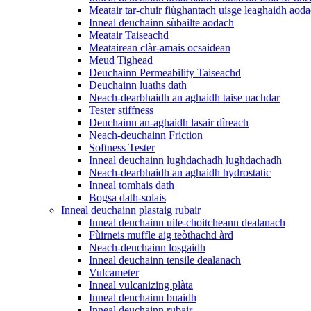
Meatair tar-chuir fiùghantach uisge leaghaidh aod
Inneal deuchainn sùbailte aodach
Meatair Taiseachd
Meatairean clàr-amais ocsaidean
Meud Tighead
Deuchainn Permeability Taiseachd
Deuchainn luaths dath
Neach-dearbhaidh an aghaidh taise uachdar
Tester stiffness
Deuchainn an-aghaidh lasair dìreach
Neach-deuchainn Friction
Softness Tester
Inneal deuchainn lughdachadh lughdachadh
Neach-dearbhaidh an aghaidh hydrostatic
Inneal tomhais dath
Bogsa dath-solais
Inneal deuchainn plastaig rubair
Inneal deuchainn uile-choitcheann dealanach
Fùirneis muffle aig teòthachd àrd
Neach-deuchainn losgaidh
Inneal deuchainn tensile dealanach
Vulcameter
Inneal vulcanizing plàta
Inneal deuchainn buaidh
Inneal deuchainn rubair