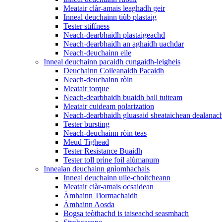
Meatair clàr-amais leaghadh geir
Inneal deuchainn tiùb plastaig
Tester stiffness
Neach-dearbhaidh plastaigeachd
Neach-dearbhaidh an aghaidh uachdar
Neach-deuchainn eile
Inneal deuchainn pacaidh cungaidh-leigheis
Deuchainn Coileanaidh Pacaidh
Neach-deuchainn ròin
Meatair torque
Neach-dearbhaidh buaidh ball tuiteam
Meatair cuideam polarization
Neach-dearbhaidh gluasaid sheataichean dealanac
Tester bursting
Neach-deuchainn ròin teas
Meud Tighead
Tester Resistance Buaidh
Tester toll prìne foil alùmanum
Innealan deuchainn gnìomhachais
Inneal deuchainn uile-choitcheann
Meatair clàr-amais ocsaidean
Àmhainn Tiormachaidh
Àmhainn Aosda
Bogsa teòthachd is taiseachd seasmhach