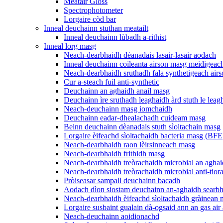
Meatair Gloss
Spectrophotometer
Lorgaire còd bar
Inneal deuchainn stuthan meatailt
Inneal deuchainn lùbadh a-rithist
Inneal lorg masg
Neach-dearbhaidh dèanadais lasair-lasair aodach
Inneal deuchainn coileanta airson masg meidigeac
Neach-dearbhaidh sruthadh fala synthetigeach ai
Cur a-steach fuil anti-synthetic
Deuchainn an aghaidh anail masg
Deuchainn ìre sruthadh leaghaidh àrd stuth le lea
Neach-deuchainn masg iomchaidh
Deuchainn eadar-dhealachadh cuideam masg
Beinn deuchainn dèanadais stuth sìoltachain masg
Lorgaire èifeachd sìoltachaidh bacteria masg (BFE
Neach-dearbhaidh raon lèirsinneach masg
Neach-dearbhaidh frithidh masg
Neach-dearbhaidh treòrachaidh microbial an aghai
Neach-dearbhaidh treòrachaidh microbial anti-tior
Pròiseasar sampall deuchainn bacadh
Aodach dìon siostam deuchainn an-aghaidh searbha
Neach-dearbhaidh èifeachd sìoltachaidh gràinean
Lorgaire susbaint gualain dà-ogsaid ann an gas air 
Neach-deuchainn aoidionachd