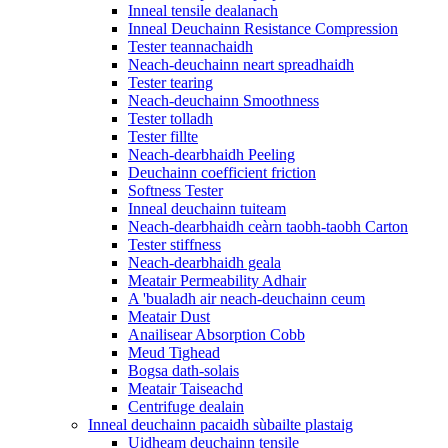
Inneal tensile dealanach
Inneal Deuchainn Resistance Compression
Tester teannachaidh
Neach-deuchainn neart spreadhaidh
Tester tearing
Neach-deuchainn Smoothness
Tester tolladh
Tester fillte
Neach-dearbhaidh Peeling
Deuchainn coefficient friction
Softness Tester
Inneal deuchainn tuiteam
Neach-dearbhaidh ceàrn taobh-taobh Carton
Tester stiffness
Neach-dearbhaidh geala
Meatair Permeability Adhair
A 'bualadh air neach-deuchainn ceum
Meatair Dust
Anailisear Absorption Cobb
Meud Tighead
Bogsa dath-solais
Meatair Taiseachd
Centrifuge dealain
Inneal deuchainn pacaidh sùbailte plastaig
Uidheam deuchainn tensile