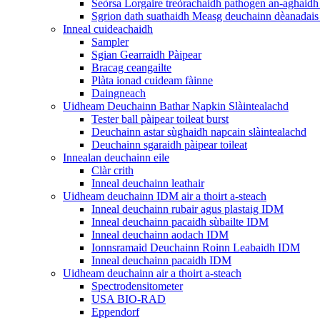
Seòrsa Lorgaire treòrachaidh pathogen an-aghaidh 
Sgrion dath suathaidh Measg deuchainn dèanadais 
Inneal cuideachaidh
Sampler
Sgian Gearraidh Pàipear
Bracag ceangailte
Plàta ionad cuideam fàinne
Daingneach
Uidheam Deuchainn Bathar Napkin Slàintealachd
Tester ball pàipear toileat burst
Deuchainn astar sùghaidh napcain slàintealachd
Deuchainn sgaraidh pàipear toileat
Innealan deuchainn eile
Clàr crith
Inneal deuchainn leathair
Uidheam deuchainn IDM air a thoirt a-steach
Inneal deuchainn rubair agus plastaig IDM
Inneal deuchainn pacaidh sùbailte IDM
Inneal deuchainn aodach IDM
Ionnsramaid Deuchainn Roinn Leabaidh IDM
Inneal deuchainn pacaidh IDM
Uidheam deuchainn air a thoirt a-steach
Spectrodensitometer
USA BIO-RAD
Eppendorf