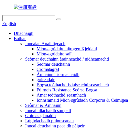
English
Dhachaigh
Bathar
Innealan Anailitigeach
Mion-sgrùdaire nitrogen Kjeldahl
Mion-sgrùdaire saill
Seòmar deuchainn àrainneachd / uidheamachd
Seòmar deuchainn
Cròmatagraf
Àmhainn Tiormachaidh
goireadair
Bogsa teòthachd is taiseachd seasmhach
Fùirneis Resistance Seòrsa Bogsa
Amar teòthachd seasmhach
Ionnsramaid Mion-sgrùdadh Corporra & Ceimige
Seòmar & Àmhainn
Inneal ullachaidh sampall
Goireas glanaidh
Lùghdachadh puinnseanan
Inneal deuchainn pacaidh pàipeir