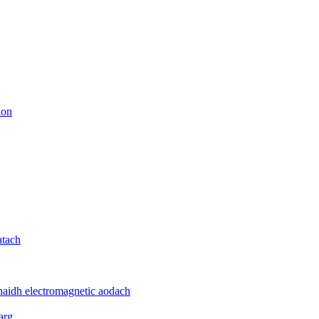
ion
atach
haidh electromagnetic aodach
arg