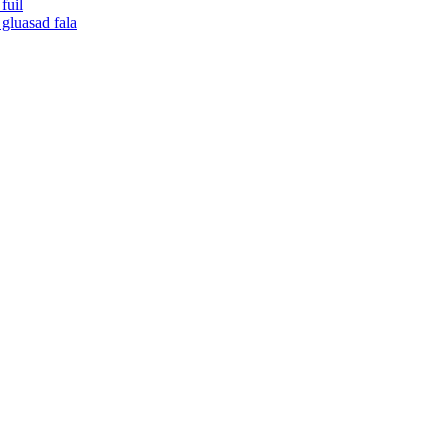
fuil
gluasad fala