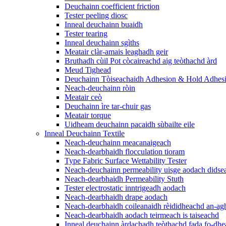
Deuchainn coefficient friction
Tester peeling diosc
Inneal deuchainn buaidh
Tester tearing
Inneal deuchainn sgìths
Meatair clàr-amais leaghadh geir
Bruthadh cùil Pot còcaireachd aig teòthachd àrd
Meud Tighead
Deuchainn Tòiseachaidh Adhesion & Hold Adhes
Neach-deuchainn ròin
Meatair ceò
Deuchainn ìre tar-chuir gas
Meatair torque
Uidheam deuchainn pacaidh sùbailte eile
Inneal Deuchainn Textile
Neach-deuchainn meacanaigeach
Neach-dearbhaidh flocculation tioram
Type Fabric Surface Wettability Tester
Neach-deuchainn permeability uisge aodach didse
Neach-dearbhaidh Permeability Stuth
Tester electrostatic inntrigeadh aodach
Neach-dearbhaidh drape aodach
Neach-dearbhaidh coileanaidh rèididheachd an-ag
Neach-dearbhaidh aodach teirmeach is taiseachd
Inneal deuchainn àrdachadh teòthachd fada fo-dhe