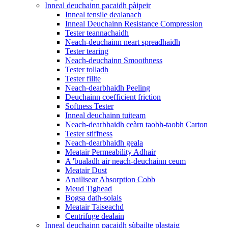
Inneal deuchainn pacaidh pàipeir
Inneal tensile dealanach
Inneal Deuchainn Resistance Compression
Tester teannachaidh
Neach-deuchainn neart spreadhaidh
Tester tearing
Neach-deuchainn Smoothness
Tester tolladh
Tester fillte
Neach-dearbhaidh Peeling
Deuchainn coefficient friction
Softness Tester
Inneal deuchainn tuiteam
Neach-dearbhaidh ceàrn taobh-taobh Carton
Tester stiffness
Neach-dearbhaidh geala
Meatair Permeability Adhair
A 'bualadh air neach-deuchainn ceum
Meatair Dust
Anailisear Absorption Cobb
Meud Tighead
Bogsa dath-solais
Meatair Taiseachd
Centrifuge dealain
Inneal deuchainn pacaidh sùbailte plastaig