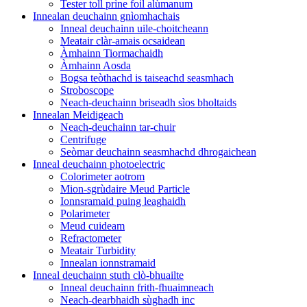
Tester toll prìne foil alùmanum
Innealan deuchainn gnìomhachais
Inneal deuchainn uile-choitcheann
Meatair clàr-amais ocsaidean
Àmhainn Tiormachaidh
Àmhainn Aosda
Bogsa teòthachd is taiseachd seasmhach
Stroboscope
Neach-deuchainn briseadh sìos bholtaids
Innealan Meidigeach
Neach-deuchainn tar-chuir
Centrifuge
Seòmar deuchainn seasmhachd dhrogaichean
Inneal deuchainn photoelectric
Colorimeter aotrom
Mion-sgrùdaire Meud Particle
Ionnsramaid puing leaghaidh
Polarimeter
Meud cuideam
Refractometer
Meatair Turbidity
Innealan ionnstramaid
Inneal deuchainn stuth clò-bhuailte
Inneal deuchainn frith-fhuaimneach
Neach-dearbhaidh sùghadh inc