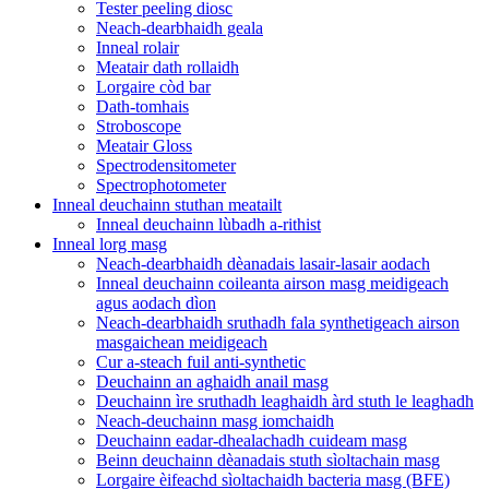
Tester peeling diosc
Neach-dearbhaidh geala
Inneal rolair
Meatair dath rollaidh
Lorgaire còd bar
Dath-tomhais
Stroboscope
Meatair Gloss
Spectrodensitometer
Spectrophotometer
Inneal deuchainn stuthan meatailt
Inneal deuchainn lùbadh a-rithist
Inneal lorg masg
Neach-dearbhaidh dèanadais lasair-lasair aodach
Inneal deuchainn coileanta airson masg meidigeach
agus aodach dìon
Neach-dearbhaidh sruthadh fala synthetigeach airson
masgaichean meidigeach
Cur a-steach fuil anti-synthetic
Deuchainn an aghaidh anail masg
Deuchainn ìre sruthadh leaghaidh àrd stuth le leaghadh
Neach-deuchainn masg iomchaidh
Deuchainn eadar-dhealachadh cuideam masg
Beinn deuchainn dèanadais stuth sìoltachain masg
Lorgaire èifeachd sìoltachaidh bacteria masg (BFE)