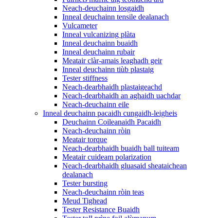
Neach-deuchainn losgaidh
Inneal deuchainn tensile dealanach
Vulcameter
Inneal vulcanizing plàta
Inneal deuchainn buaidh
Inneal deuchainn rubair
Meatair clàr-amais leaghadh geir
Inneal deuchainn tiùb plastaig
Tester stiffness
Neach-dearbhaidh plastaigeachd
Neach-dearbhaidh an aghaidh uachdar
Neach-deuchainn eile
Inneal deuchainn pacaidh cungaidh-leigheis
Deuchainn Coileanaidh Pacaidh
Neach-deuchainn ròin
Meatair torque
Neach-dearbhaidh buaidh ball tuiteam
Meatair cuideam polarization
Neach-dearbhaidh gluasaid sheataichean
dealanach
Tester bursting
Neach-deuchainn ròin teas
Meud Tighead
Tester Resistance Buaidh