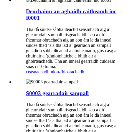
Deuchainn an aghaidh caitheamh inc
I0001
Tha dà suidse sàbhailteachd seasmhach aig a’
ghearradair sampall uisgeachaidh seo a dh’
fheumar obrachadh aig an aon àm le dà inneal
suidse fhad ‘s a tha iad a’ gearradh an sampall
gus dìon sàbhailteachd a choileanadh, gus casg a
chuir air a ’ghnìomhaiche a bhith air a
ghoirteachadh. Tha an inneal gearraidh cuideam
suas ri 10 tonna.
ceasnachadh
mion-fhiosrachadh
S0003 gearradair sampall
Tha dà suidse sàbhailteachd seasmhach aig a’
ghearradair sampall uisgeachaidh seo a dh’
fheumar obrachadh aig an aon àm le dà inneal
suidse fhad ‘s a tha iad a’ gearradh an sampall
gus dìon sàbhailteachd a choileanadh, gus casg a
chuir air a ’ghnìomhaiche a bhith air a