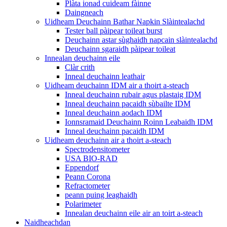
Plàta ionad cuideam fàinne
Daingneach
Uidheam Deuchainn Bathar Napkin Slàintealachd
Tester ball pàipear toileat burst
Deuchainn astar sùghaidh napcain slàintealachd
Deuchainn sgaraidh pàipear toileat
Innealan deuchainn eile
Clàr crith
Inneal deuchainn leathair
Uidheam deuchainn IDM air a thoirt a-steach
Inneal deuchainn rubair agus plastaig IDM
Inneal deuchainn pacaidh sùbailte IDM
Inneal deuchainn aodach IDM
Ionnsramaid Deuchainn Roinn Leabaidh IDM
Inneal deuchainn pacaidh IDM
Uidheam deuchainn air a thoirt a-steach
Spectrodensitometer
USA BIO-RAD
Eppendorf
Peann Corona
Refractometer
peann puing leaghaidh
Polarimeter
Innealan deuchainn eile air an toirt a-steach
Naidheachdan