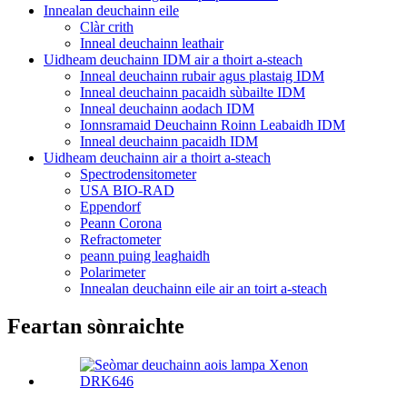
Innealan deuchainn eile
Clàr crith
Inneal deuchainn leathair
Uidheam deuchainn IDM air a thoirt a-steach
Inneal deuchainn rubair agus plastaig IDM
Inneal deuchainn pacaidh sùbailte IDM
Inneal deuchainn aodach IDM
Ionnsramaid Deuchainn Roinn Leabaidh IDM
Inneal deuchainn pacaidh IDM
Uidheam deuchainn air a thoirt a-steach
Spectrodensitometer
USA BIO-RAD
Eppendorf
Peann Corona
Refractometer
peann puing leaghaidh
Polarimeter
Innealan deuchainn eile air an toirt a-steach
Feartan sònraichte