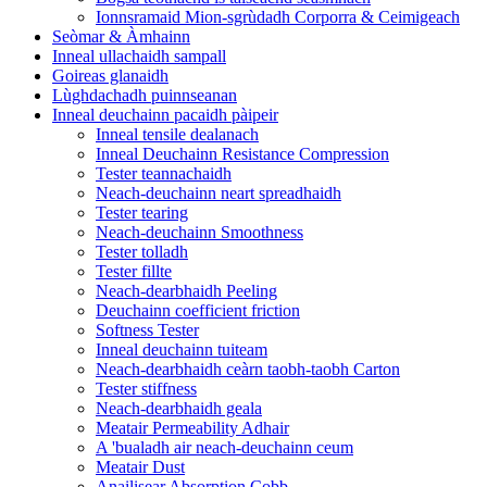
Ionnsramaid Mion-sgrùdadh Corporra & Ceimigeach
Seòmar & Àmhainn
Inneal ullachaidh sampall
Goireas glanaidh
Lùghdachadh puinnseanan
Inneal deuchainn pacaidh pàipeir
Inneal tensile dealanach
Inneal Deuchainn Resistance Compression
Tester teannachaidh
Neach-deuchainn neart spreadhaidh
Tester tearing
Neach-deuchainn Smoothness
Tester tolladh
Tester fillte
Neach-dearbhaidh Peeling
Deuchainn coefficient friction
Softness Tester
Inneal deuchainn tuiteam
Neach-dearbhaidh ceàrn taobh-taobh Carton
Tester stiffness
Neach-dearbhaidh geala
Meatair Permeability Adhair
A 'bualadh air neach-deuchainn ceum
Meatair Dust
Anailisear Absorption Cobb