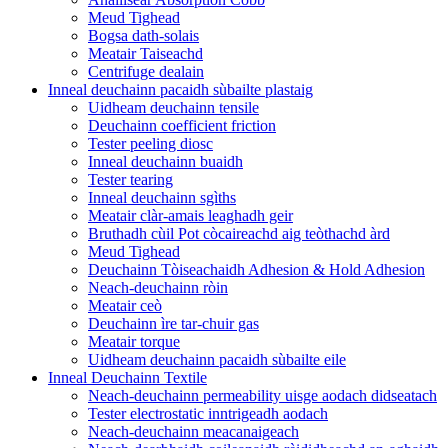
Meud Tighead
Bogsa dath-solais
Meatair Taiseachd
Centrifuge dealain
Inneal deuchainn pacaidh sùbailte plastaig
Uidheam deuchainn tensile
Deuchainn coefficient friction
Tester peeling diosc
Inneal deuchainn buaidh
Tester tearing
Inneal deuchainn sgìths
Meatair clàr-amais leaghadh geir
Bruthadh cùil Pot còcaireachd aig teòthachd àrd
Meud Tighead
Deuchainn Tòiseachaidh Adhesion & Hold Adhesion
Neach-deuchainn ròin
Meatair ceò
Deuchainn ìre tar-chuir gas
Meatair torque
Uidheam deuchainn pacaidh sùbailte eile
Inneal Deuchainn Textile
Neach-deuchainn permeability uisge aodach didseatach
Tester electrostatic inntrigeadh aodach
Neach-deuchainn meacanaigeach