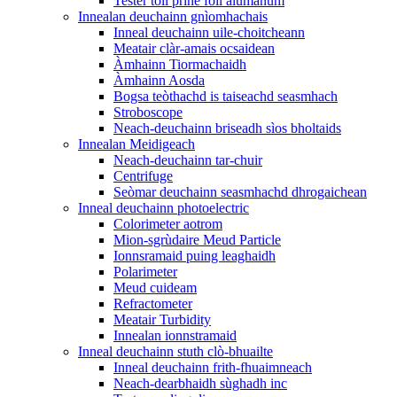
Tester toll prìne foil alùmanum
Innealan deuchainn gnìomhachais
Inneal deuchainn uile-choitcheann
Meatair clàr-amais ocsaidean
Àmhainn Tiormachaidh
Àmhainn Aosda
Bogsa teòthachd is taiseachd seasmhach
Stroboscope
Neach-deuchainn briseadh sìos bholtaids
Innealan Meidigeach
Neach-deuchainn tar-chuir
Centrifuge
Seòmar deuchainn seasmhachd dhrogaichean
Inneal deuchainn photoelectric
Colorimeter aotrom
Mion-sgrùdaire Meud Particle
Ionnsramaid puing leaghaidh
Polarimeter
Meud cuideam
Refractometer
Meatair Turbidity
Innealan ionnstramaid
Inneal deuchainn stuth clò-bhuailte
Inneal deuchainn frith-fhuaimneach
Neach-dearbhaidh sùghadh inc