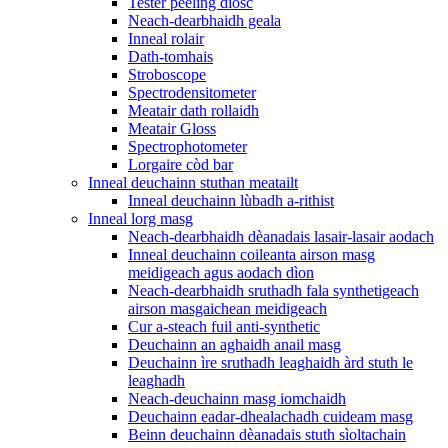
Tester peeling diosc
Neach-dearbhaidh geala
Inneal rolair
Dath-tomhais
Stroboscope
Spectrodensitometer
Meatair dath rollaidh
Meatair Gloss
Spectrophotometer
Lorgaire còd bar
Inneal deuchainn stuthan meatailt
Inneal deuchainn lùbadh a-rithist
Inneal lorg masg
Neach-dearbhaidh dèanadais lasair-lasair aodach
Inneal deuchainn coileanta airson masg
meidigeach agus aodach dìon
Neach-dearbhaidh sruthadh fala synthetigeach
airson masgaichean meidigeach
Cur a-steach fuil anti-synthetic
Deuchainn an aghaidh anail masg
Deuchainn ìre sruthadh leaghaidh àrd stuth le
leaghadh
Neach-deuchainn masg iomchaidh
Deuchainn eadar-dhealachadh cuideam masg
Beinn deuchainn dèanadais stuth sìoltachain