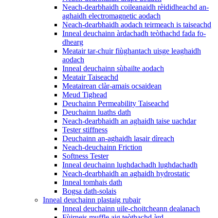
Neach-dearbhaidh coileanaidh rèididheachd an-
aghaidh electromagnetic aodach
Neach-dearbhaidh aodach teirmeach is taiseachd
Inneal deuchainn àrdachadh teòthachd fada fo-
dhearg
Meatair tar-chuir fiùghantach uisge leaghaidh
aodach
Inneal deuchainn sùbailte aodach
Meatair Taiseachd
Meatairean clàr-amais ocsaidean
Meud Tighead
Deuchainn Permeability Taiseachd
Deuchainn luaths dath
Neach-dearbhaidh an aghaidh taise uachdar
Tester stiffness
Deuchainn an-aghaidh lasair dìreach
Neach-deuchainn Friction
Softness Tester
Inneal deuchainn lughdachadh lughdachadh
Neach-dearbhaidh an aghaidh hydrostatic
Inneal tomhais dath
Bogsa dath-solais
Inneal deuchainn plastaig rubair
Inneal deuchainn uile-choitcheann dealanach
Fùirneis muffle aig teòthachd àrd