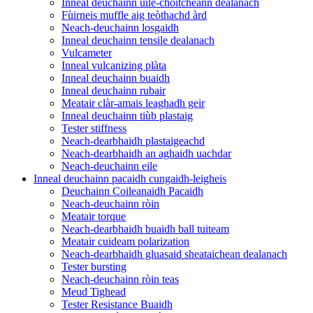
Inneal deuchainn uile-choitcheann dealanach
Fùirneis muffle aig teòthachd àrd
Neach-deuchainn losgaidh
Inneal deuchainn tensile dealanach
Vulcameter
Inneal vulcanizing plàta
Inneal deuchainn buaidh
Inneal deuchainn rubair
Meatair clàr-amais leaghadh geir
Inneal deuchainn tiùb plastaig
Tester stiffness
Neach-dearbhaidh plastaigeachd
Neach-dearbhaidh an aghaidh uachdar
Neach-deuchainn eile
Inneal deuchainn pacaidh cungaidh-leigheis
Deuchainn Coileanaidh Pacaidh
Neach-deuchainn ròin
Meatair torque
Neach-dearbhaidh buaidh ball tuiteam
Meatair cuideam polarization
Neach-dearbhaidh gluasaid sheataichean dealanach
Tester bursting
Neach-deuchainn ròin teas
Meud Tighead
Tester Resistance Buaidh