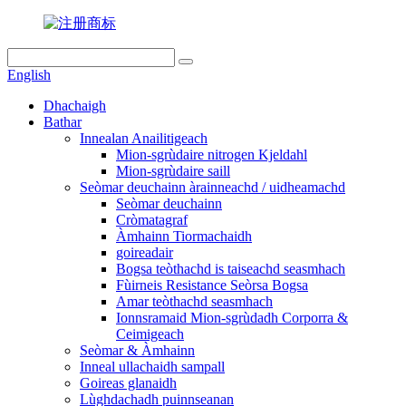
English
Dhachaigh
Bathar
Innealan Anailitigeach
Mion-sgrùdaire nitrogen Kjeldahl
Mion-sgrùdaire saill
Seòmar deuchainn àrainneachd / uidheamachd
Seòmar deuchainn
Cròmatagraf
Àmhainn Tiormachaidh
goireadair
Bogsa teòthachd is taiseachd seasmhach
Fùirneis Resistance Seòrsa Bogsa
Amar teòthachd seasmhach
Ionnsramaid Mion-sgrùdadh Corporra &
Ceimigeach
Seòmar & Àmhainn
Inneal ullachaidh sampall
Goireas glanaidh
Lùghdachadh puinnseanan