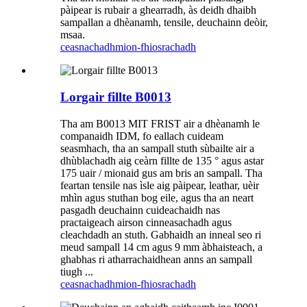
pàipear is rubair a ghearradh, às deidh dhaibh
sampallan a dhèanamh, tensile, deuchainn deòir,
msaa.
ceasnachadh
mion-fhiosrachadh
Lorgair fillte B0013
Tha am B0013 MIT FRIST air a dhèanamh le
companaidh IDM, fo eallach cuideam
seasmhach, tha an sampall stuth sùbailte air a
dhùblachadh aig ceàrn fillte de 135 ° agus astar
175 uair / mionaid gus am bris an sampall. Tha
feartan tensile nas ìsle aig pàipear, leathar, uèir
mhìn agus stuthan bog eile, agus tha an neart
pasgadh deuchainn cuideachaidh nas
practaigeach airson cinneasachadh agus
cleachdadh an stuth. Gabhaidh an inneal seo ri
meud sampall 14 cm agus 9 mm àbhaisteach, a
ghabhas ri atharrachaidhean anns an sampall
tiugh ...
ceasnachadh
mion-fhiosrachadh