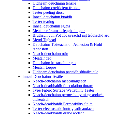
Uidheam deuchainn tensile
Deuchainn coefficient friction
Tester peeling diosc
Inneal deuchainn buaidh
Tester tearing
Inneal deuchainn sgìths
Meatair clàr-amais leaghadh geir
Bruthadh cùil Pot còcaireachd aig teòthachd àrd
Meud Tighead
Deuchainn Tòiseachaidh Adhesion & Hold
Adhesion
Neach-deuchainn ròin
Meatair ceò
Deuchainn ìre tar-chuir gas
Meatair torque
Uidheam deuchainn pacaidh sùbailte eile
Inneal Deuchainn Textile
Neach-deuchainn meacanaigeach
Neach-dearbhaidh flocculation tioram
Type Fabric Surface Wettability Tester
Neach-deuchainn permeability uisge aodach
didseatach
Neach-dearbhaidh Permeability Stuth
Tester electrostatic inntrigeadh aodach
Neach-dearbhaidh drape aodach