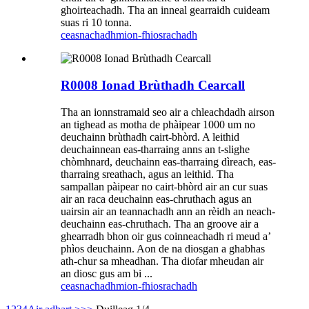
ghoirteachadh. Tha an inneal gearraidh cuideam
suas ri 10 tonna.
ceasnachadh
mion-fhiosrachadh
R0008 Ionad Brùthadh Cearcall
Tha an ionnstramaid seo air a chleachdadh airson
an tighead as motha de phàipear 1000 um no
deuchainn brùthadh cairt-bhòrd. A leithid
deuchainnean eas-tharraing anns an t-slighe
chòmhnard, deuchainn eas-tharraing dìreach, eas-
tharraing sreathach, agus an leithid. Tha
sampallan pàipear no cairt-bhòrd air an cur suas
air an raca deuchainn eas-chruthach agus an
uairsin air an teannachadh ann an rèidh an neach-
deuchainn eas-chruthach. Tha an groove air a
ghearradh bhon oir gus coinneachadh ri meud a’
phìos deuchainn. Aon de na diosgan a ghabhas
ath-chur sa mheadhan. Tha diofar mheudan air
an diosc gus am bi ...
ceasnachadh
mion-fhiosrachadh