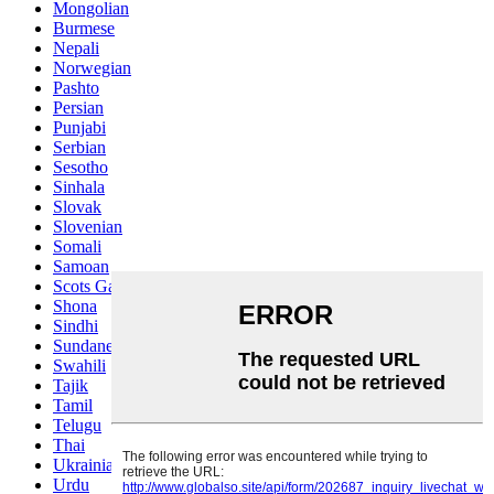
Mongolian
Burmese
Nepali
Norwegian
Pashto
Persian
Punjabi
Serbian
Sesotho
Sinhala
Slovak
Slovenian
Somali
Samoan
Scots Gaelic
Shona
Sindhi
Sundanese
Swahili
Tajik
Tamil
Telugu
Thai
Ukrainian
Urdu