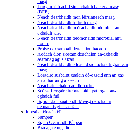
masg
Lorgaire èifeachd sìoltachaidh bacteria masg
(BFE)
Neach-dearbhaidh raon lèirsinneach masg
Neach-dearbhaidh frithidh masg
Neach-dearbhaidh treòrachaidh microbial an
aghaidh taise
Neach-dearbhaidh treòrachaidh microbial anti-
tioram
Pròiseasar sampall deuchainn bacadh
Aodach dìon siostam deuchainn an-aghaidh
searbhag agus alcali
Neach-dearbhaidh èifeachd sìoltachaidh gràinean
masg
Lorgaire susbaint gualain dà-ogsaid ann an gas
air a tharraing a-steach
Neach-deuchainn aoidionachd
Seòrsa Lorgaire treòrachaidh pathogen an-
aghaidh fuil
Sgrion dath suathaidh Measg deuchainn
dèanadais gluasad fala
Inneal cuideachaidh
Sampler
Sgian Gearraidh Pàipear
Bracag ceangailte