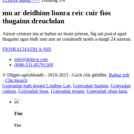
1
2
3
4
Air adhart >
>>
Duilleag 1/4
mu ar deidhinn lìonra reic cuir fios
thugainn dreuchdan
Airson ceistean mu ar bathar no liosta prìsean, fàg am post-d agad
thugainn agus bidh sinn ann an conaltradh taobh a-staigh 24 uairean.
FIOSRACHADH A-NIS
info@drktest.com
0086-531-85761369
© Dlighe-sgrìobhaidh - 2010-2023 : Gach còir glèidhte.
Bathar teth
-
Clàr-làraich
Goireadair bath tioram Loidhne Lab
,
Goireadair fuadain
,
Goireadair
cuilean
,
Goireadair beag
,
Goireadair tioram
,
Goireadair obair-lann
,
Fòn
Fòn