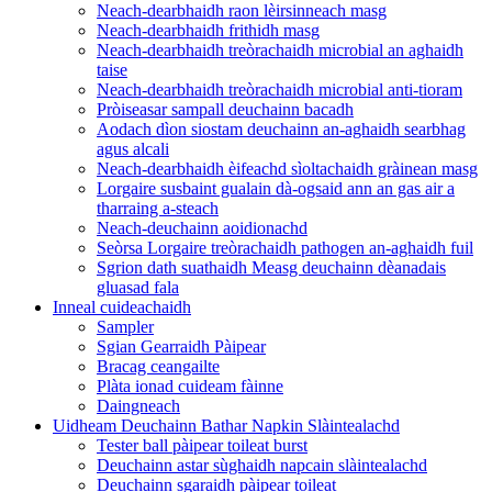
Neach-dearbhaidh raon lèirsinneach masg
Neach-dearbhaidh frithidh masg
Neach-dearbhaidh treòrachaidh microbial an aghaidh
taise
Neach-dearbhaidh treòrachaidh microbial anti-tioram
Pròiseasar sampall deuchainn bacadh
Aodach dìon siostam deuchainn an-aghaidh searbhag
agus alcali
Neach-dearbhaidh èifeachd sìoltachaidh gràinean masg
Lorgaire susbaint gualain dà-ogsaid ann an gas air a
tharraing a-steach
Neach-deuchainn aoidionachd
Seòrsa Lorgaire treòrachaidh pathogen an-aghaidh fuil
Sgrion dath suathaidh Measg deuchainn dèanadais
gluasad fala
Inneal cuideachaidh
Sampler
Sgian Gearraidh Pàipear
Bracag ceangailte
Plàta ionad cuideam fàinne
Daingneach
Uidheam Deuchainn Bathar Napkin Slàintealachd
Tester ball pàipear toileat burst
Deuchainn astar sùghaidh napcain slàintealachd
Deuchainn sgaraidh pàipear toileat