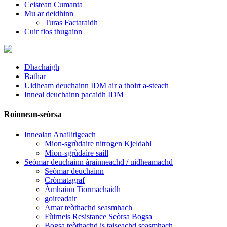
Ceistean Cumanta
Mu ar deidhinn
Turas Factaraidh
Cuir fios thugainn
Dhachaigh
Bathar
Uidheam deuchainn IDM air a thoirt a-steach
Inneal deuchainn pacaidh IDM
Roinnean-seòrsa
Innealan Anailitigeach
Mion-sgrùdaire nitrogen Kjeldahl
Mion-sgrùdaire saill
Seòmar deuchainn àrainneachd / uidheamachd
Seòmar deuchainn
Cròmatagraf
Àmhainn Tiormachaidh
goireadair
Amar teòthachd seasmhach
Fùirneis Resistance Seòrsa Bogsa
Bogsa teòthachd is taiseachd seasmhach