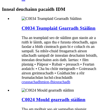
Inneal deuchainn pacaidh IDM
C0034 Teamplaid Gearradh Stàilinn
Tha an teamplaid seo de stàilinn gun staoin air a
ruith le làimh, agus tha e furasta obrachadh, agus
faodar a bhith cinnteach gum bi e coltach ris an
sampall. Sa mhòr-chuid freagarrach airson
ullachadh sampall de innealan deuchainn brisidh,
innealan deuchainn aois dath. Iarrtas: • film
plastaig • Pàipear • Rubair • preasach • Feartan
aodaich: • Cha bu chòir meirgeadh • Goireasach
airson greimeachadh • Gnàthaichte a rèir
feumalachdan luchd-cleachdaidh
ceasnachadh
mion-fhiosrachadh
C0024 Mould gearradh stàilinn
Tha am molltair seo air sampallan plastaig,