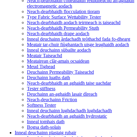
Neach-dearbhaidh coileanaidh rèididheachd an-aghaidh
electromagnetic aodach
Neach-dearbhaidh flocculation tioram
Type Fabric Surface Wettability Tester
Neach-dearbhaidh aodach teirmeach is taiseachd
Neach-dearbhaidh Permeability Stuth
Neach-dearbhaidh drape aodach
Inneal deuchainn àrdachadh teòthachd fada fo-dhearg
Meatair tar-chuir fiùghantach uisge leaghaidh aodach
Inneal deuchainn sùbailte aodach
Meatair Taiseachd
Meatairean clàr-amais ocsaidean
Meud Tighead
Deuchainn Permeability Taiseachd
Deuchainn luaths dath
Neach-dearbhaidh an aghaidh taise uachdar
Tester stiffness
Deuchainn an-aghaidh lasair dìreach
Neach-deuchainn Friction
Softness Tester
Inneal deuchainn lughdachadh lughdachadh
Neach-dearbhaidh an aghaidh hydrostatic
Inneal tomhais dath
Bogsa dath-solais
Inneal deuchainn plastaig rubair