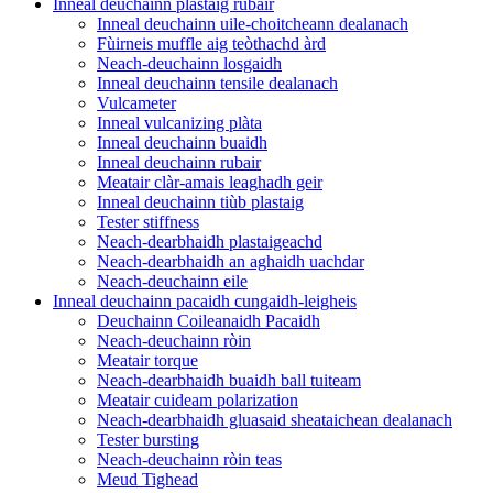
Inneal deuchainn plastaig rubair
Inneal deuchainn uile-choitcheann dealanach
Fùirneis muffle aig teòthachd àrd
Neach-deuchainn losgaidh
Inneal deuchainn tensile dealanach
Vulcameter
Inneal vulcanizing plàta
Inneal deuchainn buaidh
Inneal deuchainn rubair
Meatair clàr-amais leaghadh geir
Inneal deuchainn tiùb plastaig
Tester stiffness
Neach-dearbhaidh plastaigeachd
Neach-dearbhaidh an aghaidh uachdar
Neach-deuchainn eile
Inneal deuchainn pacaidh cungaidh-leigheis
Deuchainn Coileanaidh Pacaidh
Neach-deuchainn ròin
Meatair torque
Neach-dearbhaidh buaidh ball tuiteam
Meatair cuideam polarization
Neach-dearbhaidh gluasaid sheataichean dealanach
Tester bursting
Neach-deuchainn ròin teas
Meud Tighead