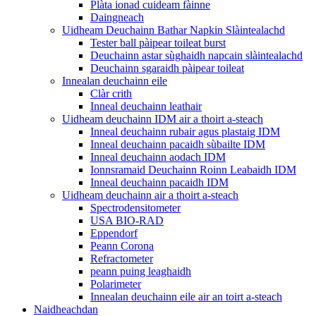
Plàta ionad cuideam fàinne
Daingneach
Uidheam Deuchainn Bathar Napkin Slàintealachd
Tester ball pàipear toileat burst
Deuchainn astar sùghaidh napcain slàintealachd
Deuchainn sgaraidh pàipear toileat
Innealan deuchainn eile
Clàr crith
Inneal deuchainn leathair
Uidheam deuchainn IDM air a thoirt a-steach
Inneal deuchainn rubair agus plastaig IDM
Inneal deuchainn pacaidh sùbailte IDM
Inneal deuchainn aodach IDM
Ionnsramaid Deuchainn Roinn Leabaidh IDM
Inneal deuchainn pacaidh IDM
Uidheam deuchainn air a thoirt a-steach
Spectrodensitometer
USA BIO-RAD
Eppendorf
Peann Corona
Refractometer
peann puing leaghaidh
Polarimeter
Innealan deuchainn eile air an toirt a-steach
Naidheachdan