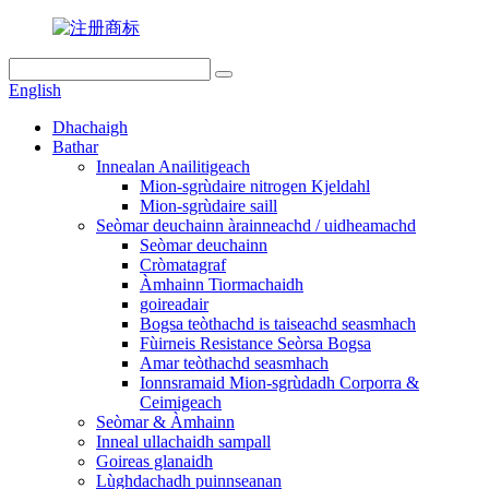
English
Dhachaigh
Bathar
Innealan Anailitigeach
Mion-sgrùdaire nitrogen Kjeldahl
Mion-sgrùdaire saill
Seòmar deuchainn àrainneachd / uidheamachd
Seòmar deuchainn
Cròmatagraf
Àmhainn Tiormachaidh
goireadair
Bogsa teòthachd is taiseachd seasmhach
Fùirneis Resistance Seòrsa Bogsa
Amar teòthachd seasmhach
Ionnsramaid Mion-sgrùdadh Corporra &
Ceimigeach
Seòmar & Àmhainn
Inneal ullachaidh sampall
Goireas glanaidh
Lùghdachadh puinnseanan