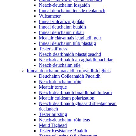
Neach-deuchainn losgaidh
Inneal deuchainn tensile dealanach
Vulcameter
Inneal vulcanizing plàta
Inneal deuchainn buaidh
Inneal deuchainn rubair
Meatair clàr-amais leaghadh geir
Inneal deuchainn tiùb plastaig
Tester stiffness
Neach-dearbhaidh plastaigeachd
Neach-dearbhaidh an aghaidh uachdar
Neach-deuchainn eile
Inneal deuchainn pacaidh cungaidh-leigheis
Deuchainn Coileanaidh Pacaidh
Neach-deuchainn ròin
Meatair torque
Neach-dearbhaidh buaidh ball tuiteam
Meatair cuideam polarization
Neach-dearbhaidh gluasaid sheataichean
dealanach
Tester bursting
Neach-deuchainn ròin teas
Meud Tighead
Tester Resistance Buaidh