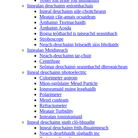
Tester toll prìne foil alùmanum
Innealan deuchainn gnìomhachais
Inneal deuchainn uile-choitcheann
Meatair clàr-amais ocsaidean
Àmhainn Tiormachaidh
Àmhainn Aosda
Bogsa teòthachd is taiseachd seasmhach
Stroboscope
Neach-deuchainn briseadh sìos bholtaids
Innealan Meidigeach
Neach-deuchainn tar-chuir
Centrifuge
Seòmar deuchainn seasmhachd dhrogaichean
Inneal deuchainn photoelectric
Colorimeter aotrom
Mion-sgrùdaire Meud Particle
Ionnsramaid puing leaghaidh
Polarimeter
Meud cuideam
Refractometer
Meatair Turbidity
Innealan ionnstramaid
Inneal deuchainn stuth clò-bhuailte
Inneal deuchainn frith-fhuaimneach
Neach-dearbhaidh sùghadh inc