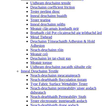
Uidheam deuchainn tensile
Deuchainn coefficient friction
Tester peeling diosc
Inneal deuchainn buaidh
Tester tearing
Inneal deuchainn sgìths
Meatair clàr-amais leaghadh geir
Bruthadh cùil Pot còcaireachd aig teòthachd àrd
Meud Tighead
Deuchainn Tòiseachaidh Adhesion & Hold
Adhesion
Neach-deuchainn ròin
Meatair ceò
Deuchainn ìre tar-chuir gas
Meatair torque
Uidheam deuchainn pacaidh sùbailte eile
Inneal Deuchainn Textile
Neach-deuchainn meacanaigeach
Neach-dearbhaidh flocculation tioram
Type Fabric Surface Wettability Tester
Neach-deuchainn permeability uisge aodach
didseatach
Neach-dearbhaidh Permeability Stuth
Tester electrostatic inntrigeadh aodach
Neach-dearbhaidh drape aodach