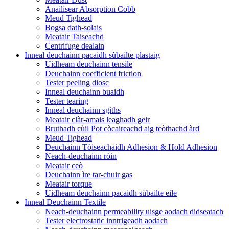
Anailisear Absorption Cobb
Meud Tighead
Bogsa dath-solais
Meatair Taiseachd
Centrifuge dealain
Inneal deuchainn pacaidh sùbailte plastaig
Uidheam deuchainn tensile
Deuchainn coefficient friction
Tester peeling diosc
Inneal deuchainn buaidh
Tester tearing
Inneal deuchainn sgìths
Meatair clàr-amais leaghadh geir
Bruthadh cùil Pot còcaireachd aig teòthachd àrd
Meud Tighead
Deuchainn Tòiseachaidh Adhesion & Hold Adhesion
Neach-deuchainn ròin
Meatair ceò
Deuchainn ìre tar-chuir gas
Meatair torque
Uidheam deuchainn pacaidh sùbailte eile
Inneal Deuchainn Textile
Neach-deuchainn permeability uisge aodach didseatach
Tester electrostatic inntrigeadh aodach