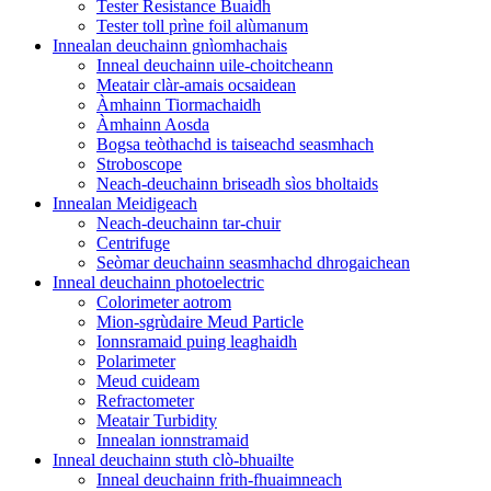
Tester Resistance Buaidh
Tester toll prìne foil alùmanum
Innealan deuchainn gnìomhachais
Inneal deuchainn uile-choitcheann
Meatair clàr-amais ocsaidean
Àmhainn Tiormachaidh
Àmhainn Aosda
Bogsa teòthachd is taiseachd seasmhach
Stroboscope
Neach-deuchainn briseadh sìos bholtaids
Innealan Meidigeach
Neach-deuchainn tar-chuir
Centrifuge
Seòmar deuchainn seasmhachd dhrogaichean
Inneal deuchainn photoelectric
Colorimeter aotrom
Mion-sgrùdaire Meud Particle
Ionnsramaid puing leaghaidh
Polarimeter
Meud cuideam
Refractometer
Meatair Turbidity
Innealan ionnstramaid
Inneal deuchainn stuth clò-bhuailte
Inneal deuchainn frith-fhuaimneach