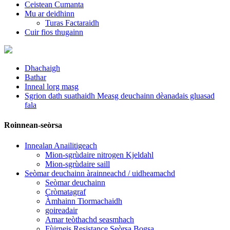
Ceistean Cumanta
Mu ar deidhinn
Turas Factaraidh
Cuir fios thugainn
Dhachaigh
Bathar
Inneal lorg masg
Sgrion dath suathaidh Measg deuchainn dèanadais gluasad
fala
Roinnean-seòrsa
Innealan Anailitigeach
Mion-sgrùdaire nitrogen Kjeldahl
Mion-sgrùdaire saill
Seòmar deuchainn àrainneachd / uidheamachd
Seòmar deuchainn
Cròmatagraf
Àmhainn Tiormachaidh
goireadair
Amar teòthachd seasmhach
Fùirneis Resistance Seòrsa Bogsa