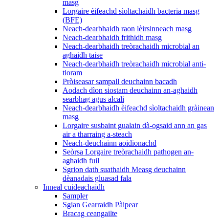
masg
Lorgaire èifeachd sìoltachaidh bacteria masg
(BFE)
Neach-dearbhaidh raon lèirsinneach masg
Neach-dearbhaidh frithidh masg
Neach-dearbhaidh treòrachaidh microbial an
aghaidh taise
Neach-dearbhaidh treòrachaidh microbial anti-
tioram
Pròiseasar sampall deuchainn bacadh
Aodach dìon siostam deuchainn an-aghaidh
searbhag agus alcali
Neach-dearbhaidh èifeachd sìoltachaidh gràinean
masg
Lorgaire susbaint gualain dà-ogsaid ann an gas
air a tharraing a-steach
Neach-deuchainn aoidionachd
Seòrsa Lorgaire treòrachaidh pathogen an-
aghaidh fuil
Sgrion dath suathaidh Measg deuchainn
dèanadais gluasad fala
Inneal cuideachaidh
Sampler
Sgian Gearraidh Pàipear
Bracag ceangailte