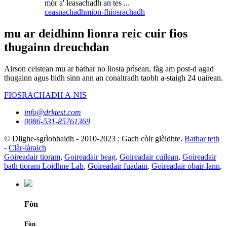
mòr a' leasachadh an tes ...
ceasnachadh
mion-fhiosrachadh
mu ar deidhinn lìonra reic cuir fios
thugainn dreuchdan
Airson ceistean mu ar bathar no liosta prìsean, fàg am post-d agad
thugainn agus bidh sinn ann an conaltradh taobh a-staigh 24 uairean.
FIOSRACHADH A-NIS
info@drktest.com
0086-531-85761369
© Dlighe-sgrìobhaidh - 2010-2023 : Gach còir glèidhte.
Bathar teth
-
Clàr-làraich
Goireadair tioram
,
Goireadair beag
,
Goireadair cuilean
,
Goireadair
bath tioram Loidhne Lab
,
Goireadair fuadain
,
Goireadair obair-lann
,
Fòn
Fòn