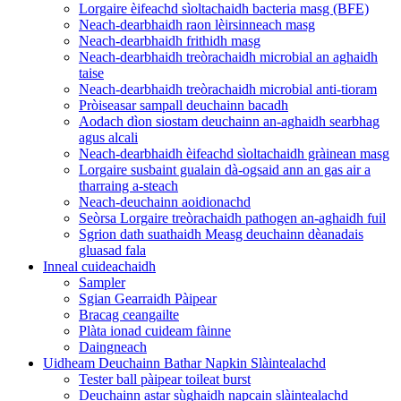
Lorgaire èifeachd sìoltachaidh bacteria masg (BFE)
Neach-dearbhaidh raon lèirsinneach masg
Neach-dearbhaidh frithidh masg
Neach-dearbhaidh treòrachaidh microbial an aghaidh
taise
Neach-dearbhaidh treòrachaidh microbial anti-tioram
Pròiseasar sampall deuchainn bacadh
Aodach dìon siostam deuchainn an-aghaidh searbhag
agus alcali
Neach-dearbhaidh èifeachd sìoltachaidh gràinean masg
Lorgaire susbaint gualain dà-ogsaid ann an gas air a
tharraing a-steach
Neach-deuchainn aoidionachd
Seòrsa Lorgaire treòrachaidh pathogen an-aghaidh fuil
Sgrion dath suathaidh Measg deuchainn dèanadais
gluasad fala
Inneal cuideachaidh
Sampler
Sgian Gearraidh Pàipear
Bracag ceangailte
Plàta ionad cuideam fàinne
Daingneach
Uidheam Deuchainn Bathar Napkin Slàintealachd
Tester ball pàipear toileat burst
Deuchainn astar sùghaidh napcain slàintealachd