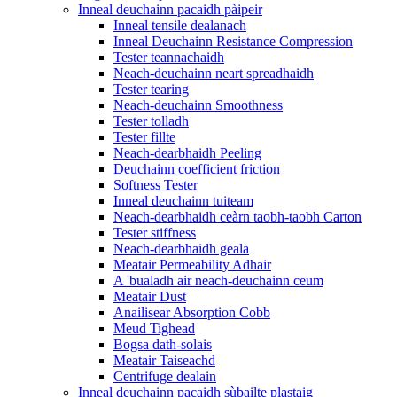
Inneal deuchainn pacaidh pàipeir
Inneal tensile dealanach
Inneal Deuchainn Resistance Compression
Tester teannachaidh
Neach-deuchainn neart spreadhaidh
Tester tearing
Neach-deuchainn Smoothness
Tester tolladh
Tester fillte
Neach-dearbhaidh Peeling
Deuchainn coefficient friction
Softness Tester
Inneal deuchainn tuiteam
Neach-dearbhaidh ceàrn taobh-taobh Carton
Tester stiffness
Neach-dearbhaidh geala
Meatair Permeability Adhair
A 'bualadh air neach-deuchainn ceum
Meatair Dust
Anailisear Absorption Cobb
Meud Tighead
Bogsa dath-solais
Meatair Taiseachd
Centrifuge dealain
Inneal deuchainn pacaidh sùbailte plastaig