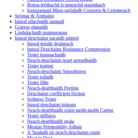
Bogsa teòthachd is taiseachd seasmhach
Ionnsramaid Mion-sgrùdadh Corporra & Ceimigeach
Seòmar & Àmhainn
Inneal ullachaidh sampall
Goireas glanaidh
Lùghdachadh puinnseanan
Inneal deuchainn pacaidh pàipeir
Inneal tensile dealanach
Inneal Deuchainn Resistance Compression
Tester teannachaidh
Neach-deuchainn neart spreadhaidh
Tester tearing
Neach-deuchainn Smoothness
Tester tolladh
Tester fillte
Neach-dearbhaidh Peeling
Deuchainn coefficient friction
Softness Tester
Inneal deuchainn tuiteam
Neach-dearbhaidh ceàrn taobh-taobh Carton
Tester stiffness
Neach-dearbhaidh geala
Meatair Permeability Adhair
A 'bualadh air neach-deuchainn ceum
Meatair Dust