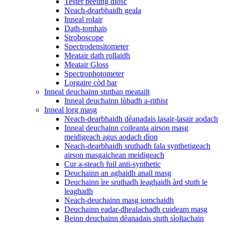
Tester peeling diosc
Neach-dearbhaidh geala
Inneal rolair
Dath-tomhais
Stroboscope
Spectrodensitometer
Meatair dath rollaidh
Meatair Gloss
Spectrophotometer
Lorgaire còd bar
Inneal deuchainn stuthan meatailt
Inneal deuchainn lùbadh a-rithist
Inneal lorg masg
Neach-dearbhaidh dèanadais lasair-lasair aodach
Inneal deuchainn coileanta airson masg
meidigeach agus aodach dìon
Neach-dearbhaidh sruthadh fala synthetigeach
airson masgaichean meidigeach
Cur a-steach fuil anti-synthetic
Deuchainn an aghaidh anail masg
Deuchainn ìre sruthadh leaghaidh àrd stuth le
leaghadh
Neach-deuchainn masg iomchaidh
Deuchainn eadar-dhealachadh cuideam masg
Beinn deuchainn dèanadais stuth sìoltachain