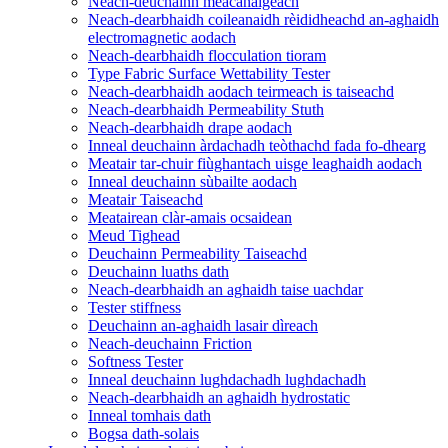
Neach-deuchainn meacanaigeach
Neach-dearbhaidh coileanaidh rèididheachd an-aghaidh
electromagnetic aodach
Neach-dearbhaidh flocculation tioram
Type Fabric Surface Wettability Tester
Neach-dearbhaidh aodach teirmeach is taiseachd
Neach-dearbhaidh Permeability Stuth
Neach-dearbhaidh drape aodach
Inneal deuchainn àrdachadh teòthachd fada fo-dhearg
Meatair tar-chuir fiùghantach uisge leaghaidh aodach
Inneal deuchainn sùbailte aodach
Meatair Taiseachd
Meatairean clàr-amais ocsaidean
Meud Tighead
Deuchainn Permeability Taiseachd
Deuchainn luaths dath
Neach-dearbhaidh an aghaidh taise uachdar
Tester stiffness
Deuchainn an-aghaidh lasair dìreach
Neach-deuchainn Friction
Softness Tester
Inneal deuchainn lughdachadh lughdachadh
Neach-dearbhaidh an aghaidh hydrostatic
Inneal tomhais dath
Bogsa dath-solais