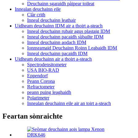
Deuchainn sgaraidh pàipear toileat
Innealan deuchainn eile
Clàr crith
Inneal deuchainn leathair
Uidheam deuchainn IDM air a thoirt a-steach
Inneal deuchainn rubair agus plastaig IDM
Inneal deuchainn pacaidh sùbailte IDM
Inneal deuchainn aodach IDM
Ionnsramaid Deuchainn Roinn Leabaidh IDM
Inneal deuchainn pacaidh IDM
Uidheam deuchainn air a thoirt a-steach
Spectrodensitometer
USA BIO-RAD
Eppendorf
Peann Corona
Refractometer
peann puing leaghaidh
Polarimeter
Innealan deuchainn eile air an toirt a-steach
Feartan sònraichte