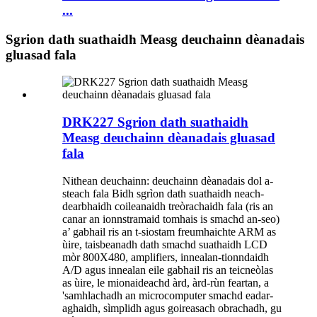
...
Sgrion dath suathaidh Measg deuchainn dèanadais
gluasad fala
DRK227 Sgrion dath suathaidh
Measg deuchainn dèanadais gluasad
fala
Nithean deuchainn: deuchainn dèanadais dol a-
steach fala Bidh sgrìon dath suathaidh neach-
dearbhaidh coileanaidh treòrachaidh fala (ris an
canar an ionnstramaid tomhais is smachd an-seo)
a’ gabhail ris an t-siostam freumhaichte ARM as
ùire, taisbeanadh dath smachd suathaidh LCD
mòr 800X480, amplifiers, innealan-tionndaidh
A/D agus innealan eile gabhail ris an teicneòlas
as ùire, le mionaideachd àrd, àrd-rùn feartan, a
'samhlachadh an microcomputer smachd eadar-
aghaidh, sìmplidh agus goireasach obrachadh, gu