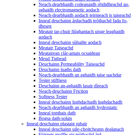
Neach-dearbhaidh coileanaidh rèididheachd an-
aghaidh electromagnetic aodach
Neach-dearbhaidh aodach teirmeach is taiseachd
Inneal deuchainn àrdachadh teòthachd fada fo-
dhearg
Meatair tar-chuir fiùghantach uisge leaghaidh
aodach
Inneal deuchainn sùbailte aodach
Meatair Taiseachd
Meatairean clàr-amais ocsaidean
Meud Tighead
Deuchainn Permeability Taiseachd
Deuchainn luaths dath
Neach-dearbhaidh an aghaidh taise uachdar
Tester stiffness
Deuchainn an-aghaidh lasair dìreach
Neach-deuchainn Friction
Softness Tester
Inneal deuchainn lughdachadh lughdachadh
Neach-dearbhaidh an aghaidh hydrostatic
Inneal tomhais dath
Bogsa dath-solais
Inneal deuchainn plastaig rubair
Inneal deuchainn uile-choitcheann dealanach
Fùirneis muffle aig teòthachd àrd