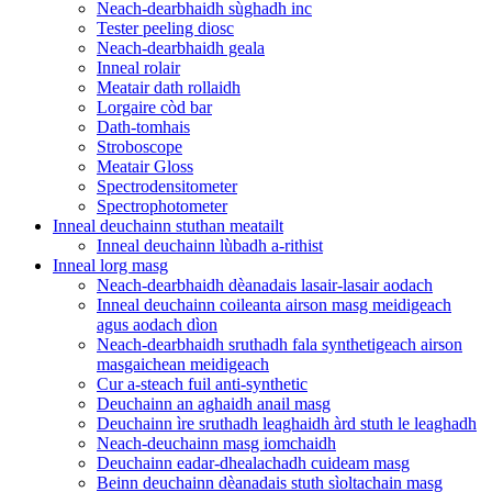
Neach-dearbhaidh sùghadh inc
Tester peeling diosc
Neach-dearbhaidh geala
Inneal rolair
Meatair dath rollaidh
Lorgaire còd bar
Dath-tomhais
Stroboscope
Meatair Gloss
Spectrodensitometer
Spectrophotometer
Inneal deuchainn stuthan meatailt
Inneal deuchainn lùbadh a-rithist
Inneal lorg masg
Neach-dearbhaidh dèanadais lasair-lasair aodach
Inneal deuchainn coileanta airson masg meidigeach
agus aodach dìon
Neach-dearbhaidh sruthadh fala synthetigeach airson
masgaichean meidigeach
Cur a-steach fuil anti-synthetic
Deuchainn an aghaidh anail masg
Deuchainn ìre sruthadh leaghaidh àrd stuth le leaghadh
Neach-deuchainn masg iomchaidh
Deuchainn eadar-dhealachadh cuideam masg
Beinn deuchainn dèanadais stuth sìoltachain masg