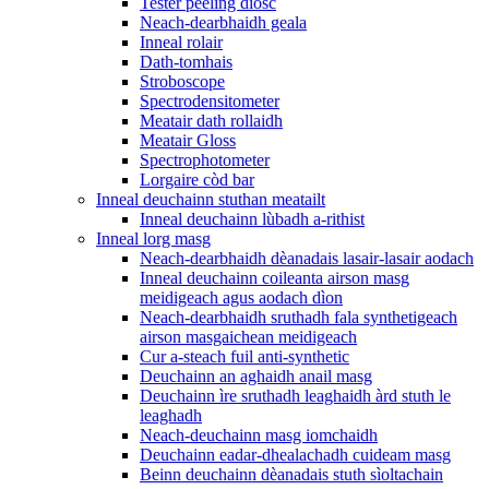
Tester peeling diosc
Neach-dearbhaidh geala
Inneal rolair
Dath-tomhais
Stroboscope
Spectrodensitometer
Meatair dath rollaidh
Meatair Gloss
Spectrophotometer
Lorgaire còd bar
Inneal deuchainn stuthan meatailt
Inneal deuchainn lùbadh a-rithist
Inneal lorg masg
Neach-dearbhaidh dèanadais lasair-lasair aodach
Inneal deuchainn coileanta airson masg
meidigeach agus aodach dìon
Neach-dearbhaidh sruthadh fala synthetigeach
airson masgaichean meidigeach
Cur a-steach fuil anti-synthetic
Deuchainn an aghaidh anail masg
Deuchainn ìre sruthadh leaghaidh àrd stuth le
leaghadh
Neach-deuchainn masg iomchaidh
Deuchainn eadar-dhealachadh cuideam masg
Beinn deuchainn dèanadais stuth sìoltachain