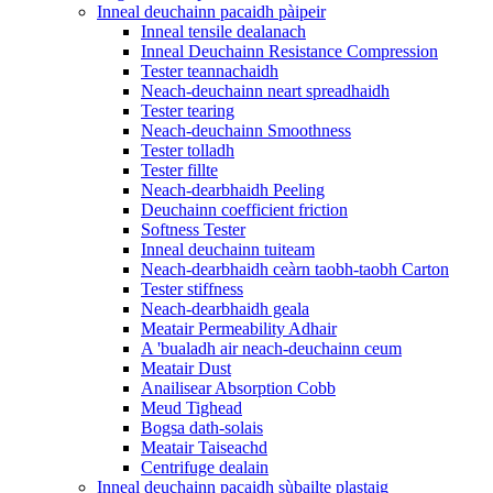
Inneal deuchainn pacaidh pàipeir
Inneal tensile dealanach
Inneal Deuchainn Resistance Compression
Tester teannachaidh
Neach-deuchainn neart spreadhaidh
Tester tearing
Neach-deuchainn Smoothness
Tester tolladh
Tester fillte
Neach-dearbhaidh Peeling
Deuchainn coefficient friction
Softness Tester
Inneal deuchainn tuiteam
Neach-dearbhaidh ceàrn taobh-taobh Carton
Tester stiffness
Neach-dearbhaidh geala
Meatair Permeability Adhair
A 'bualadh air neach-deuchainn ceum
Meatair Dust
Anailisear Absorption Cobb
Meud Tighead
Bogsa dath-solais
Meatair Taiseachd
Centrifuge dealain
Inneal deuchainn pacaidh sùbailte plastaig