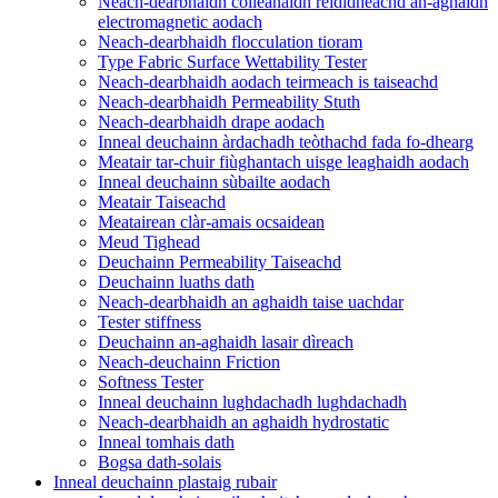
Neach-dearbhaidh coileanaidh rèididheachd an-aghaidh
electromagnetic aodach
Neach-dearbhaidh flocculation tioram
Type Fabric Surface Wettability Tester
Neach-dearbhaidh aodach teirmeach is taiseachd
Neach-dearbhaidh Permeability Stuth
Neach-dearbhaidh drape aodach
Inneal deuchainn àrdachadh teòthachd fada fo-dhearg
Meatair tar-chuir fiùghantach uisge leaghaidh aodach
Inneal deuchainn sùbailte aodach
Meatair Taiseachd
Meatairean clàr-amais ocsaidean
Meud Tighead
Deuchainn Permeability Taiseachd
Deuchainn luaths dath
Neach-dearbhaidh an aghaidh taise uachdar
Tester stiffness
Deuchainn an-aghaidh lasair dìreach
Neach-deuchainn Friction
Softness Tester
Inneal deuchainn lughdachadh lughdachadh
Neach-dearbhaidh an aghaidh hydrostatic
Inneal tomhais dath
Bogsa dath-solais
Inneal deuchainn plastaig rubair