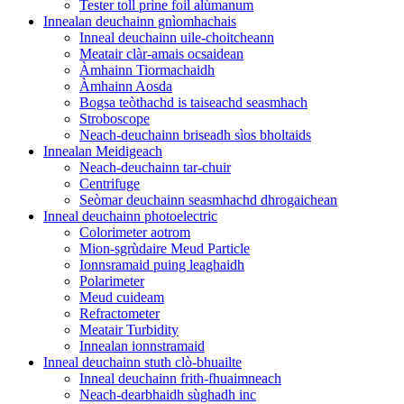
Tester toll prìne foil alùmanum
Innealan deuchainn gnìomhachais
Inneal deuchainn uile-choitcheann
Meatair clàr-amais ocsaidean
Àmhainn Tiormachaidh
Àmhainn Aosda
Bogsa teòthachd is taiseachd seasmhach
Stroboscope
Neach-deuchainn briseadh sìos bholtaids
Innealan Meidigeach
Neach-deuchainn tar-chuir
Centrifuge
Seòmar deuchainn seasmhachd dhrogaichean
Inneal deuchainn photoelectric
Colorimeter aotrom
Mion-sgrùdaire Meud Particle
Ionnsramaid puing leaghaidh
Polarimeter
Meud cuideam
Refractometer
Meatair Turbidity
Innealan ionnstramaid
Inneal deuchainn stuth clò-bhuailte
Inneal deuchainn frith-fhuaimneach
Neach-dearbhaidh sùghadh inc