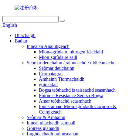
English
Dhachaigh
Bathar
Innealan Anailitigeach
Mion-sgrùdaire nitrogen Kjeldahl
Mion-sgrùdaire saill
Seòmar deuchainn àrainneachd / uidheamachd
Seòmar deuchainn
Cròmatagraf
Àmhainn Tiormachaidh
goireadair
Bogsa teòthachd is taiseachd seasmhach
Fùirneis Resistance Seòrsa Bogsa
Amar teòthachd seasmhach
Ionnsramaid Mion-sgrùdadh Corporra &
Ceimigeach
Seòmar & Àmhainn
Inneal ullachaidh sampall
Goireas glanaidh
Lùghdachadh puinnseanan