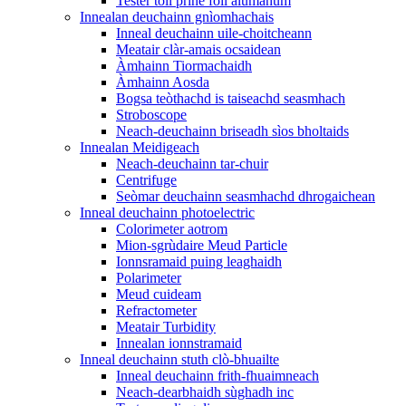
Tester toll prìne foil alùmanum
Innealan deuchainn gnìomhachais
Inneal deuchainn uile-choitcheann
Meatair clàr-amais ocsaidean
Àmhainn Tiormachaidh
Àmhainn Aosda
Bogsa teòthachd is taiseachd seasmhach
Stroboscope
Neach-deuchainn briseadh sìos bholtaids
Innealan Meidigeach
Neach-deuchainn tar-chuir
Centrifuge
Seòmar deuchainn seasmhachd dhrogaichean
Inneal deuchainn photoelectric
Colorimeter aotrom
Mion-sgrùdaire Meud Particle
Ionnsramaid puing leaghaidh
Polarimeter
Meud cuideam
Refractometer
Meatair Turbidity
Innealan ionnstramaid
Inneal deuchainn stuth clò-bhuailte
Inneal deuchainn frith-fhuaimneach
Neach-dearbhaidh sùghadh inc