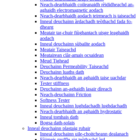
Neach-dearbhaidh coileanaidh rèididheachd an-
aghaidh electromagnetic aodach
Neach-dearbhaidh aodach teirmeach is taiseachd
Inneal deuchainn àrdachadh teòthachd fada fo-
dhearg
Meatair tar-chuir fiùghantach uisge leaghaidh
aodach
Inneal deuchainn sùbailte aodach
Meatair Taiseachd
Meatairean clàr-amais ocsaidean
Meud Tighead
Deuchainn Permeability Taiseachd
Deuchainn luaths dath
Neach-dearbhaidh an aghaidh taise uachdar
Tester stiffness
Deuchainn an-aghaidh lasair dìreach
Neach-deuchainn Friction
Softness Tester
Inneal deuchainn lughdachadh lughdachadh
Neach-dearbhaidh an aghaidh hydrostatic
Inneal tomhais dath
Bogsa dath-solais
Inneal deuchainn plastaig rubair
Inneal deuchainn uile-choitcheann dealanach
Fùirneis muffle aig teòthachd àrd