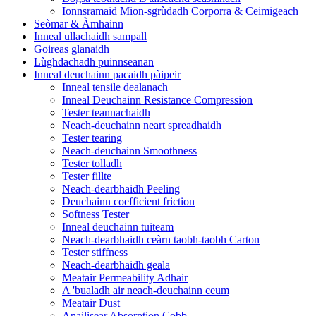
Ionnsramaid Mion-sgrùdadh Corporra & Ceimigeach
Seòmar & Àmhainn
Inneal ullachaidh sampall
Goireas glanaidh
Lùghdachadh puinnseanan
Inneal deuchainn pacaidh pàipeir
Inneal tensile dealanach
Inneal Deuchainn Resistance Compression
Tester teannachaidh
Neach-deuchainn neart spreadhaidh
Tester tearing
Neach-deuchainn Smoothness
Tester tolladh
Tester fillte
Neach-dearbhaidh Peeling
Deuchainn coefficient friction
Softness Tester
Inneal deuchainn tuiteam
Neach-dearbhaidh ceàrn taobh-taobh Carton
Tester stiffness
Neach-dearbhaidh geala
Meatair Permeability Adhair
A 'bualadh air neach-deuchainn ceum
Meatair Dust
Anailisear Absorption Cobb