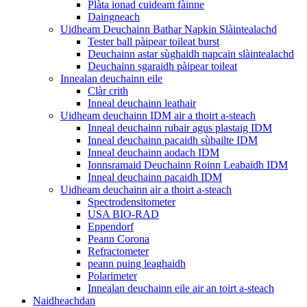
Plàta ionad cuideam fàinne
Daingneach
Uidheam Deuchainn Bathar Napkin Slàintealachd
Tester ball pàipear toileat burst
Deuchainn astar sùghaidh napcain slàintealachd
Deuchainn sgaraidh pàipear toileat
Innealan deuchainn eile
Clàr crith
Inneal deuchainn leathair
Uidheam deuchainn IDM air a thoirt a-steach
Inneal deuchainn rubair agus plastaig IDM
Inneal deuchainn pacaidh sùbailte IDM
Inneal deuchainn aodach IDM
Ionnsramaid Deuchainn Roinn Leabaidh IDM
Inneal deuchainn pacaidh IDM
Uidheam deuchainn air a thoirt a-steach
Spectrodensitometer
USA BIO-RAD
Eppendorf
Peann Corona
Refractometer
peann puing leaghaidh
Polarimeter
Innealan deuchainn eile air an toirt a-steach
Naidheachdan