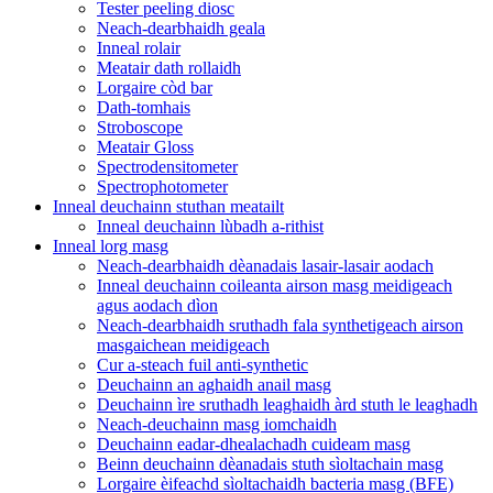
Tester peeling diosc
Neach-dearbhaidh geala
Inneal rolair
Meatair dath rollaidh
Lorgaire còd bar
Dath-tomhais
Stroboscope
Meatair Gloss
Spectrodensitometer
Spectrophotometer
Inneal deuchainn stuthan meatailt
Inneal deuchainn lùbadh a-rithist
Inneal lorg masg
Neach-dearbhaidh dèanadais lasair-lasair aodach
Inneal deuchainn coileanta airson masg meidigeach
agus aodach dìon
Neach-dearbhaidh sruthadh fala synthetigeach airson
masgaichean meidigeach
Cur a-steach fuil anti-synthetic
Deuchainn an aghaidh anail masg
Deuchainn ìre sruthadh leaghaidh àrd stuth le leaghadh
Neach-deuchainn masg iomchaidh
Deuchainn eadar-dhealachadh cuideam masg
Beinn deuchainn dèanadais stuth sìoltachain masg
Lorgaire èifeachd sìoltachaidh bacteria masg (BFE)