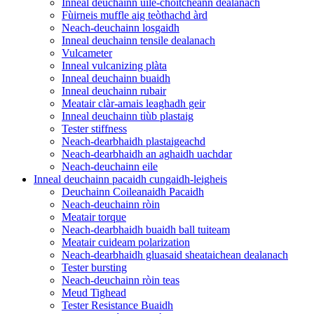
Inneal deuchainn uile-choitcheann dealanach
Fùirneis muffle aig teòthachd àrd
Neach-deuchainn losgaidh
Inneal deuchainn tensile dealanach
Vulcameter
Inneal vulcanizing plàta
Inneal deuchainn buaidh
Inneal deuchainn rubair
Meatair clàr-amais leaghadh geir
Inneal deuchainn tiùb plastaig
Tester stiffness
Neach-dearbhaidh plastaigeachd
Neach-dearbhaidh an aghaidh uachdar
Neach-deuchainn eile
Inneal deuchainn pacaidh cungaidh-leigheis
Deuchainn Coileanaidh Pacaidh
Neach-deuchainn ròin
Meatair torque
Neach-dearbhaidh buaidh ball tuiteam
Meatair cuideam polarization
Neach-dearbhaidh gluasaid sheataichean dealanach
Tester bursting
Neach-deuchainn ròin teas
Meud Tighead
Tester Resistance Buaidh