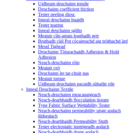
Uidheam deuchainn tensile
Deuchainn coefficient friction
Tester peeling diosc
Inneal deuchainn buaidh
Tester tearing
Inneal deuchainn sgìths
Meatair clàr-amais leaghadh geir
Bruthadh cùil Pot còcaireachd aig teòthachd àrd
Meud Tighead
Deuchainn Tòiseachaidh Adhesion & Hold
Adhesion
Neach-deuchainn ròin
Meatair ceò
Deuchainn ìre tar-chuir gas
Meatair torque
Uidheam deuchainn pacaidh sùbailte eile
Inneal Deuchainn Textile
Neach-deuchainn meacanaigeach
Neach-dearbhaidh flocculation tioram
Type Fabric Surface Wettability Tester
Neach-deuchainn permeability uisge aodach
didseatach
Neach-dearbhaidh Permeability Stuth
Tester electrostatic inntrigeadh aodach
Neach-dearbhaidh drape aodach