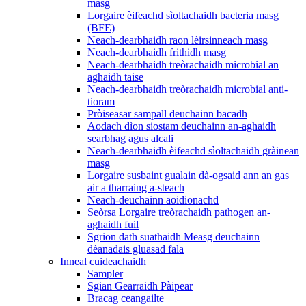
masg
Lorgaire èifeachd sìoltachaidh bacteria masg
(BFE)
Neach-dearbhaidh raon lèirsinneach masg
Neach-dearbhaidh frithidh masg
Neach-dearbhaidh treòrachaidh microbial an
aghaidh taise
Neach-dearbhaidh treòrachaidh microbial anti-
tioram
Pròiseasar sampall deuchainn bacadh
Aodach dìon siostam deuchainn an-aghaidh
searbhag agus alcali
Neach-dearbhaidh èifeachd sìoltachaidh gràinean
masg
Lorgaire susbaint gualain dà-ogsaid ann an gas
air a tharraing a-steach
Neach-deuchainn aoidionachd
Seòrsa Lorgaire treòrachaidh pathogen an-
aghaidh fuil
Sgrion dath suathaidh Measg deuchainn
dèanadais gluasad fala
Inneal cuideachaidh
Sampler
Sgian Gearraidh Pàipear
Bracag ceangailte