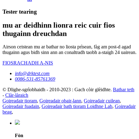
Tester tearing
mu ar deidhinn lìonra reic cuir fios
thugainn dreuchdan
Airson ceistean mu ar bathar no liosta prìsean, fàg am post-d agad
thugainn agus bidh sinn ann an conaltradh taobh a-staigh 24 uairean.
FIOSRACHADH A-NIS
info@drktest.com
0086-531-85761369
© Dlighe-sgrìobhaidh - 2010-2023 : Gach còir glèidhte.
Bathar teth
-
Clàr-làraich
Goireadair tioram
,
Goireadair obair-lann
,
Goireadair cuilean
,
Goireadair fuadain
,
Goireadair bath tioram Loidhne Lab
,
Goireadair
beag
,
Fòn