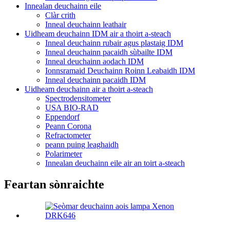
Innealan deuchainn eile
Clàr crith
Inneal deuchainn leathair
Uidheam deuchainn IDM air a thoirt a-steach
Inneal deuchainn rubair agus plastaig IDM
Inneal deuchainn pacaidh sùbailte IDM
Inneal deuchainn aodach IDM
Ionnsramaid Deuchainn Roinn Leabaidh IDM
Inneal deuchainn pacaidh IDM
Uidheam deuchainn air a thoirt a-steach
Spectrodensitometer
USA BIO-RAD
Eppendorf
Peann Corona
Refractometer
peann puing leaghaidh
Polarimeter
Innealan deuchainn eile air an toirt a-steach
Feartan sònraichte