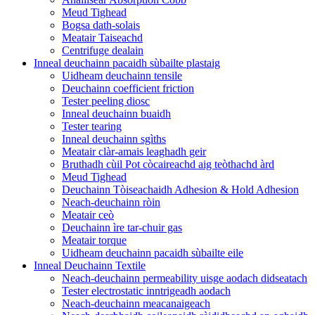
Meud Tighead
Bogsa dath-solais
Meatair Taiseachd
Centrifuge dealain
Inneal deuchainn pacaidh sùbailte plastaig
Uidheam deuchainn tensile
Deuchainn coefficient friction
Tester peeling diosc
Inneal deuchainn buaidh
Tester tearing
Inneal deuchainn sgìths
Meatair clàr-amais leaghadh geir
Bruthadh cùil Pot còcaireachd aig teòthachd àrd
Meud Tighead
Deuchainn Tòiseachaidh Adhesion & Hold Adhesion
Neach-deuchainn ròin
Meatair ceò
Deuchainn ìre tar-chuir gas
Meatair torque
Uidheam deuchainn pacaidh sùbailte eile
Inneal Deuchainn Textile
Neach-deuchainn permeability uisge aodach didseatach
Tester electrostatic inntrigeadh aodach
Neach-deuchainn meacanaigeach