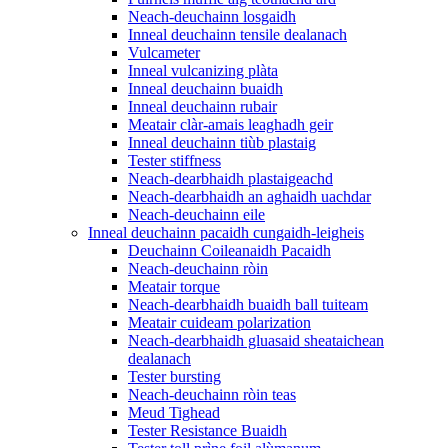
Neach-deuchainn losgaidh
Inneal deuchainn tensile dealanach
Vulcameter
Inneal vulcanizing plàta
Inneal deuchainn buaidh
Inneal deuchainn rubair
Meatair clàr-amais leaghadh geir
Inneal deuchainn tiùb plastaig
Tester stiffness
Neach-dearbhaidh plastaigeachd
Neach-dearbhaidh an aghaidh uachdar
Neach-deuchainn eile
Inneal deuchainn pacaidh cungaidh-leigheis
Deuchainn Coileanaidh Pacaidh
Neach-deuchainn ròin
Meatair torque
Neach-dearbhaidh buaidh ball tuiteam
Meatair cuideam polarization
Neach-dearbhaidh gluasaid sheataichean
dealanach
Tester bursting
Neach-deuchainn ròin teas
Meud Tighead
Tester Resistance Buaidh