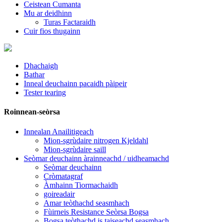
Ceistean Cumanta
Mu ar deidhinn
Turas Factaraidh
Cuir fios thugainn
Dhachaigh
Bathar
Inneal deuchainn pacaidh pàipeir
Tester tearing
Roinnean-seòrsa
Innealan Anailitigeach
Mion-sgrùdaire nitrogen Kjeldahl
Mion-sgrùdaire saill
Seòmar deuchainn àrainneachd / uidheamachd
Seòmar deuchainn
Cròmatagraf
Àmhainn Tiormachaidh
goireadair
Amar teòthachd seasmhach
Fùirneis Resistance Seòrsa Bogsa
Bogsa teòthachd is taiseachd seasmhach