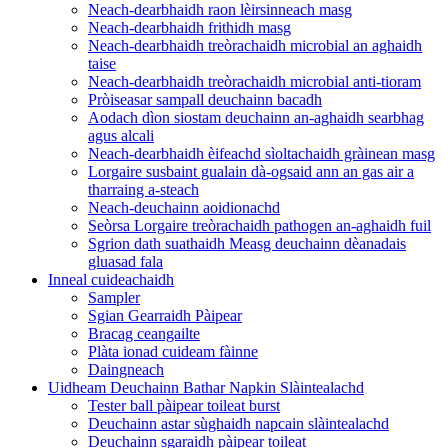
Neach-dearbhaidh raon lèirsinneach masg
Neach-dearbhaidh frithidh masg
Neach-dearbhaidh treòrachaidh microbial an aghaidh
taise
Neach-dearbhaidh treòrachaidh microbial anti-tioram
Pròiseasar sampall deuchainn bacadh
Aodach dìon siostam deuchainn an-aghaidh searbhag
agus alcali
Neach-dearbhaidh èifeachd sìoltachaidh gràinean masg
Lorgaire susbaint gualain dà-ogsaid ann an gas air a
tharraing a-steach
Neach-deuchainn aoidionachd
Seòrsa Lorgaire treòrachaidh pathogen an-aghaidh fuil
Sgrion dath suathaidh Measg deuchainn dèanadais
gluasad fala
Inneal cuideachaidh
Sampler
Sgian Gearraidh Pàipear
Bracag ceangailte
Plàta ionad cuideam fàinne
Daingneach
Uidheam Deuchainn Bathar Napkin Slàintealachd
Tester ball pàipear toileat burst
Deuchainn astar sùghaidh napcain slàintealachd
Deuchainn sgaraidh pàipear toileat