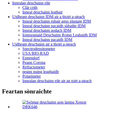
Innealan deuchainn eile
Clàr crith
Inneal deuchainn leathair
Uidheam deuchainn IDM air a thoirt a-steach
Inneal deuchainn rubair agus plastaig IDM
Inneal deuchainn pacaidh sùbailte IDM
Inneal deuchainn aodach IDM
Ionnsramaid Deuchainn Roinn Leabaidh IDM
Inneal deuchainn pacaidh IDM
Uidheam deuchainn air a thoirt a-steach
Spectrodensitometer
USA BIO-RAD
Eppendorf
Peann Corona
Refractometer
peann puing leaghaidh
Polarimeter
Innealan deuchainn eile air an toirt a-steach
Feartan sònraichte