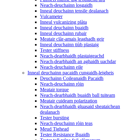
Neach-deuchainn losgaidh
Inneal deuchainn tensile dealanach
Vulcameter
Inneal vulcanizing plàta
Inneal deuchainn buaidh
Inneal deuchainn rubair
Meatair clàr-amais leaghadh geir
Inneal deuchainn tiùb plastaig
Tester stiffness
Neach-dearbhaidh plastaigeachd
Neach-dearbhaidh an aghaidh uachdar
Neach-deuchainn eile
Inneal deuchainn pacaidh cungaidh-leigheis
Deuchainn Coileanaidh Pacaidh
Neach-deuchainn ròin
Meatair torque
Neach-dearbhaidh buaidh ball tuiteam
Meatair cuideam polarization
Neach-dearbhaidh gluasaid sheataichean
dealanach
Tester bursting
Neach-deuchainn ròin teas
Meud Tighead
Tester Resistance Buaidh