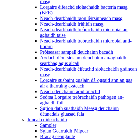
masg
Lorgaire èifeachd sìoltachaidh bacteria masg
(BFE)
Neach-dearbhaidh raon lèirsinneach masg
Neach-dearbhaidh frithidh masg
Neach-dearbhaidh treòrachaidh microbial an
aghaidh taise
Neach-dearbhaidh treòrachaidh microbial anti-
tioram
Pròiseasar sampall deuchainn bacadh
Aodach dìon siostam deuchainn an-aghaidh
searbhag agus alcali
Neach-dearbhaidh èifeachd sìoltachaidh gràinean
masg
Lorgaire susbaint gualain dà-ogsaid ann an gas
air a tharraing a-steach
Neach-deuchainn aoidionachd
Seòrsa Lorgaire treòrachaidh pathogen an-
aghaidh fuil
Sgrion dath suathaidh Measg deuchainn
dèanadais gluasad fala
Inneal cuideachaidh
Sampler
Sgian Gearraidh Pàipear
Bracag ceangailte