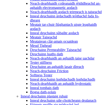
Neach-dearbhaidh coileanaidh rèididheachd an-
aghaidh electromagnetic aodach
Neach-dearbhaidh aodach teirmeach is taiseachd
Inneal deuchainn àrdachadh teòthachd fada fo-
dhearg
Meatair tar-chuir fiùghantach uisge leaghaidh
aodach
Inneal deuchainn sùbailte aodach
Meatair Taiseachd
Meatairean clàr-amais ocsaidean
Meud Tighead
Deuchainn Permeability Taiseachd
Deuchainn luaths dath
Neach-dearbhaidh an aghaidh taise uachdar
Tester stiffness
Deuchainn an-aghaidh lasair dìreach
Neach-deuchainn Friction
Softness Tester
Inneal deuchainn lughdachadh lughdachadh
Neach-dearbhaidh an aghaidh hydrostatic
Inneal tomhais dath
Bogsa dath-solais
Inneal deuchainn plastaig rubair
Inneal deuchainn uile-choitcheann dealanach
Fùirneis muffle aig teòthachd àrd