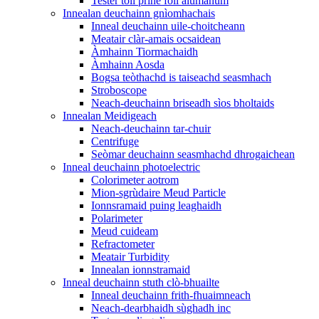
Tester toll prìne foil alùmanum
Innealan deuchainn gnìomhachais
Inneal deuchainn uile-choitcheann
Meatair clàr-amais ocsaidean
Àmhainn Tiormachaidh
Àmhainn Aosda
Bogsa teòthachd is taiseachd seasmhach
Stroboscope
Neach-deuchainn briseadh sìos bholtaids
Innealan Meidigeach
Neach-deuchainn tar-chuir
Centrifuge
Seòmar deuchainn seasmhachd dhrogaichean
Inneal deuchainn photoelectric
Colorimeter aotrom
Mion-sgrùdaire Meud Particle
Ionnsramaid puing leaghaidh
Polarimeter
Meud cuideam
Refractometer
Meatair Turbidity
Innealan ionnstramaid
Inneal deuchainn stuth clò-bhuailte
Inneal deuchainn frith-fhuaimneach
Neach-dearbhaidh sùghadh inc