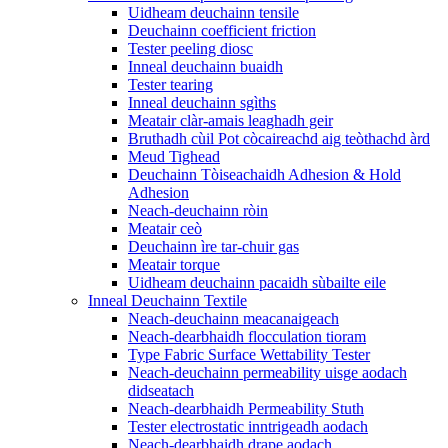
Uidheam deuchainn tensile
Deuchainn coefficient friction
Tester peeling diosc
Inneal deuchainn buaidh
Tester tearing
Inneal deuchainn sgìths
Meatair clàr-amais leaghadh geir
Bruthadh cùil Pot còcaireachd aig teòthachd àrd
Meud Tighead
Deuchainn Tòiseachaidh Adhesion & Hold
Adhesion
Neach-deuchainn ròin
Meatair ceò
Deuchainn ìre tar-chuir gas
Meatair torque
Uidheam deuchainn pacaidh sùbailte eile
Inneal Deuchainn Textile
Neach-deuchainn meacanaigeach
Neach-dearbhaidh flocculation tioram
Type Fabric Surface Wettability Tester
Neach-deuchainn permeability uisge aodach
didseatach
Neach-dearbhaidh Permeability Stuth
Tester electrostatic inntrigeadh aodach
Neach-dearbhaidh drape aodach