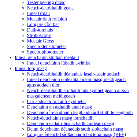
Tester peeling diosc
Neach-dearbhaidh geala
Inneal rolair
Meatair dath rollaidh
Lorgaire còd bar
Dath-tomhais
Stroboscope
Meatair Gloss
Spectrodensitometer
Spectrophotometer
Inneal deuchainn stuthan meatailt
Inneal deuchainn lùbadh a-rithist
Inneal lorg masg
Neach-dearbhaidh dèanadais lasair-lasair aodach
Inneal deuchainn coileanta airson masg meidigeach
agus aodach dìon
Neach-dearbhaidh sruthadh fala synthetigeach airson
masgaichean meidigeach
Cur a-steach fuil anti-synthetic
Deuchainn an aghaidh anail masg
Deuchainn ìre sruthadh leaghaidh àrd stuth le leaghadh
Neach-deuchainn masg iomchaidh
Deuchainn eadar-dhealachadh cuideam masg
Beinn deuchainn dèanadais stuth sìoltachain masg
Lorgaire èifeachd sìoltachaidh bacteria masg (BFE)