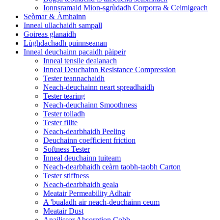
Ionnsramaid Mion-sgrùdadh Corporra & Ceimigeach
Seòmar & Àmhainn
Inneal ullachaidh sampall
Goireas glanaidh
Lùghdachadh puinnseanan
Inneal deuchainn pacaidh pàipeir
Inneal tensile dealanach
Inneal Deuchainn Resistance Compression
Tester teannachaidh
Neach-deuchainn neart spreadhaidh
Tester tearing
Neach-deuchainn Smoothness
Tester tolladh
Tester fillte
Neach-dearbhaidh Peeling
Deuchainn coefficient friction
Softness Tester
Inneal deuchainn tuiteam
Neach-dearbhaidh ceàrn taobh-taobh Carton
Tester stiffness
Neach-dearbhaidh geala
Meatair Permeability Adhair
A 'bualadh air neach-deuchainn ceum
Meatair Dust
Anailisear Absorption Cobb