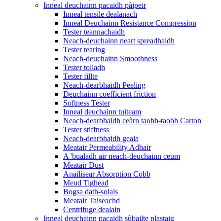
Inneal deuchainn pacaidh pàipeir
Inneal tensile dealanach
Inneal Deuchainn Resistance Compression
Tester teannachaidh
Neach-deuchainn neart spreadhaidh
Tester tearing
Neach-deuchainn Smoothness
Tester tolladh
Tester fillte
Neach-dearbhaidh Peeling
Deuchainn coefficient friction
Softness Tester
Inneal deuchainn tuiteam
Neach-dearbhaidh ceàrn taobh-taobh Carton
Tester stiffness
Neach-dearbhaidh geala
Meatair Permeability Adhair
A 'bualadh air neach-deuchainn ceum
Meatair Dust
Anailisear Absorption Cobb
Meud Tighead
Bogsa dath-solais
Meatair Taiseachd
Centrifuge dealain
Inneal deuchainn pacaidh sùbailte plastaig