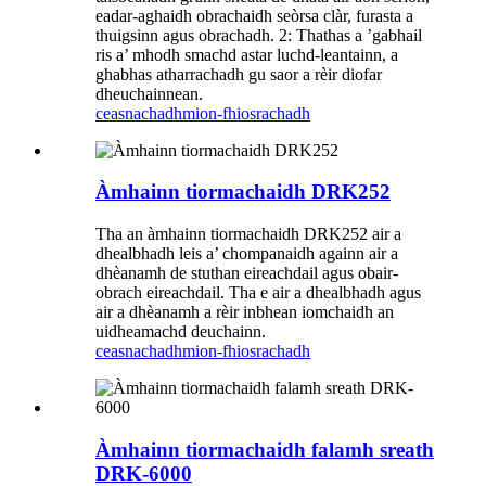
eadar-aghaidh obrachaidh seòrsa clàr, furasta a
thuigsinn agus obrachadh. 2: Thathas a ’gabhail
ris a’ mhodh smachd astar luchd-leantainn, a
ghabhas atharrachadh gu saor a rèir diofar
dheuchainnean.
ceasnachadh
mion-fhiosrachadh
Àmhainn tiormachaidh DRK252
Tha an àmhainn tiormachaidh DRK252 air a
dhealbhadh leis a’ chompanaidh againn air a
dhèanamh de stuthan eireachdail agus obair-
obrach eireachdail. Tha e air a dhealbhadh agus
air a dhèanamh a rèir inbhean iomchaidh an
uidheamachd deuchainn.
ceasnachadh
mion-fhiosrachadh
Àmhainn tiormachaidh falamh sreath
DRK-6000