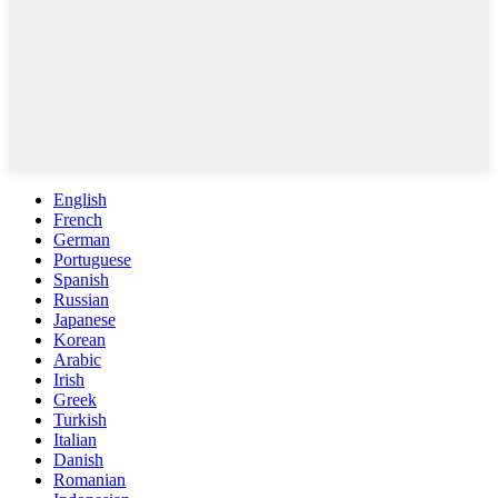
English
French
German
Portuguese
Spanish
Russian
Japanese
Korean
Arabic
Irish
Greek
Turkish
Italian
Danish
Romanian