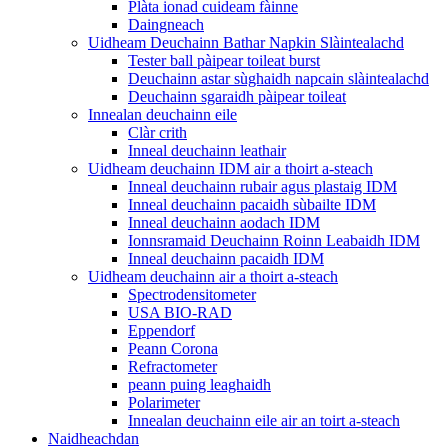
Plàta ionad cuideam fàinne
Daingneach
Uidheam Deuchainn Bathar Napkin Slàintealachd
Tester ball pàipear toileat burst
Deuchainn astar sùghaidh napcain slàintealachd
Deuchainn sgaraidh pàipear toileat
Innealan deuchainn eile
Clàr crith
Inneal deuchainn leathair
Uidheam deuchainn IDM air a thoirt a-steach
Inneal deuchainn rubair agus plastaig IDM
Inneal deuchainn pacaidh sùbailte IDM
Inneal deuchainn aodach IDM
Ionnsramaid Deuchainn Roinn Leabaidh IDM
Inneal deuchainn pacaidh IDM
Uidheam deuchainn air a thoirt a-steach
Spectrodensitometer
USA BIO-RAD
Eppendorf
Peann Corona
Refractometer
peann puing leaghaidh
Polarimeter
Innealan deuchainn eile air an toirt a-steach
Naidheachdan