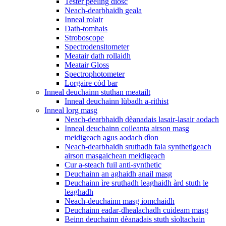
Tester peeling diosc
Neach-dearbhaidh geala
Inneal rolair
Dath-tomhais
Stroboscope
Spectrodensitometer
Meatair dath rollaidh
Meatair Gloss
Spectrophotometer
Lorgaire còd bar
Inneal deuchainn stuthan meatailt
Inneal deuchainn lùbadh a-rithist
Inneal lorg masg
Neach-dearbhaidh dèanadais lasair-lasair aodach
Inneal deuchainn coileanta airson masg
meidigeach agus aodach dìon
Neach-dearbhaidh sruthadh fala synthetigeach
airson masgaichean meidigeach
Cur a-steach fuil anti-synthetic
Deuchainn an aghaidh anail masg
Deuchainn ìre sruthadh leaghaidh àrd stuth le
leaghadh
Neach-deuchainn masg iomchaidh
Deuchainn eadar-dhealachadh cuideam masg
Beinn deuchainn dèanadais stuth sìoltachain