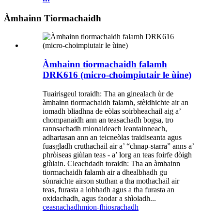
Àmhainn Tiormachaidh
Àmhainn tiormachaidh falamh
DRK616 (micro-choimpiutair le ùine)
Tuairisgeul toraidh: Tha an ginealach ùr de
àmhainn tiormachaidh falamh, stèidhichte air an
iomadh bliadhna de eòlas soirbheachail aig a’
chompanaidh ann an teasachadh bogsa, tro
rannsachadh mionaideach leantainneach,
adhartasan ann an teicneòlas traidiseanta agus
fuasgladh cruthachail air a’ “chnap-starra” anns a’
phròiseas giùlan teas - a’ lorg an teas foirfe dòigh
giùlain. Cleachdadh toraidh: Tha an àmhainn
tiormachaidh falamh air a dhealbhadh gu
sònraichte airson stuthan a tha mothachail air
teas, furasta a lobhadh agus a tha furasta an
oxidachadh, agus faodar a shìoladh...
ceasnachadh
mion-fhiosrachadh