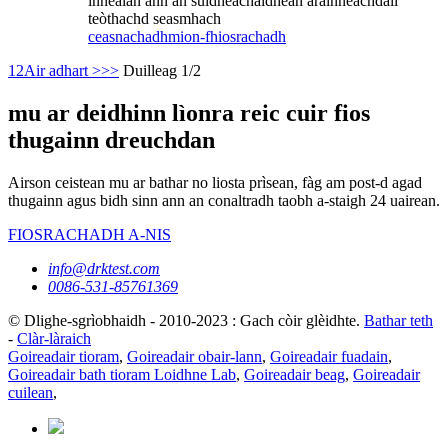
innealan ann an suidheachaidhean àrainneachdail
teòthachd seasmhach
ceasnachadh
mion-fhiosrachadh
1
2
Air adhart >
>>
Duilleag 1/2
mu ar deidhinn lìonra reic cuir fios
thugainn dreuchdan
Airson ceistean mu ar bathar no liosta prìsean, fàg am post-d agad
thugainn agus bidh sinn ann an conaltradh taobh a-staigh 24 uairean.
FIOSRACHADH A-NIS
info@drktest.com
0086-531-85761369
© Dlighe-sgrìobhaidh - 2010-2023 : Gach còir glèidhte.
Bathar teth
-
Clàr-làraich
Goireadair tioram
,
Goireadair obair-lann
,
Goireadair fuadain
,
Goireadair bath tioram Loidhne Lab
,
Goireadair beag
,
Goireadair
cuilean
,