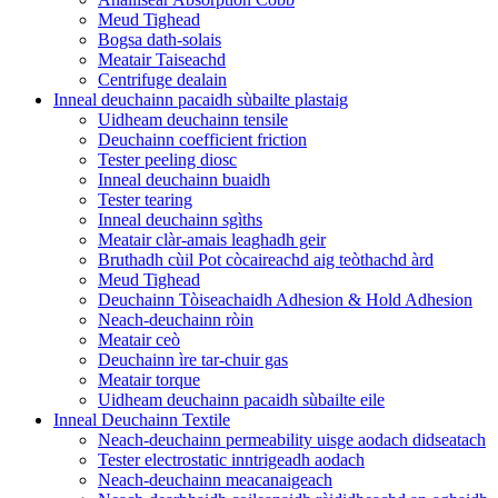
Meud Tighead
Bogsa dath-solais
Meatair Taiseachd
Centrifuge dealain
Inneal deuchainn pacaidh sùbailte plastaig
Uidheam deuchainn tensile
Deuchainn coefficient friction
Tester peeling diosc
Inneal deuchainn buaidh
Tester tearing
Inneal deuchainn sgìths
Meatair clàr-amais leaghadh geir
Bruthadh cùil Pot còcaireachd aig teòthachd àrd
Meud Tighead
Deuchainn Tòiseachaidh Adhesion & Hold Adhesion
Neach-deuchainn ròin
Meatair ceò
Deuchainn ìre tar-chuir gas
Meatair torque
Uidheam deuchainn pacaidh sùbailte eile
Inneal Deuchainn Textile
Neach-deuchainn permeability uisge aodach didseatach
Tester electrostatic inntrigeadh aodach
Neach-deuchainn meacanaigeach