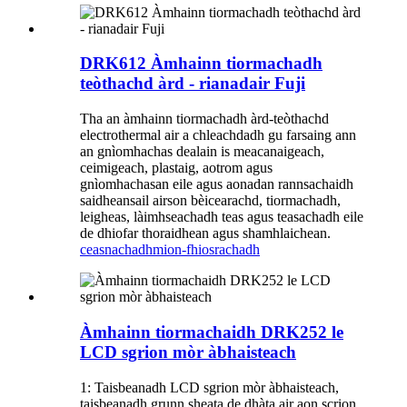
DRK612 Àmhainn tiormachadh
teòthachd àrd - rianadair Fuji
Tha an àmhainn tiormachadh àrd-teòthachd
electrothermal air a chleachdadh gu farsaing ann
an gnìomhachas dealain is meacanaigeach,
ceimigeach, plastaig, aotrom agus
gnìomhachasan eile agus aonadan rannsachaidh
saidheansail airson bèicearachd, tiormachadh,
leigheas, làimhseachadh teas agus teasachadh eile
de dhiofar thoraidhean agus shamhlaichean.
ceasnachadh
mion-fhiosrachadh
Àmhainn tiormachaidh DRK252 le
LCD sgrion mòr àbhaisteach
1: Taisbeanadh LCD sgrion mòr àbhaisteach,
taisbeanadh grunn sheata de dhàta air aon scrion,