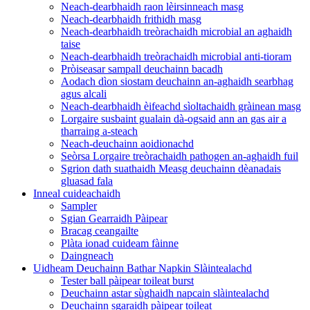
Neach-dearbhaidh raon lèirsinneach masg
Neach-dearbhaidh frithidh masg
Neach-dearbhaidh treòrachaidh microbial an aghaidh
taise
Neach-dearbhaidh treòrachaidh microbial anti-tioram
Pròiseasar sampall deuchainn bacadh
Aodach dìon siostam deuchainn an-aghaidh searbhag
agus alcali
Neach-dearbhaidh èifeachd sìoltachaidh gràinean masg
Lorgaire susbaint gualain dà-ogsaid ann an gas air a
tharraing a-steach
Neach-deuchainn aoidionachd
Seòrsa Lorgaire treòrachaidh pathogen an-aghaidh fuil
Sgrion dath suathaidh Measg deuchainn dèanadais
gluasad fala
Inneal cuideachaidh
Sampler
Sgian Gearraidh Pàipear
Bracag ceangailte
Plàta ionad cuideam fàinne
Daingneach
Uidheam Deuchainn Bathar Napkin Slàintealachd
Tester ball pàipear toileat burst
Deuchainn astar sùghaidh napcain slàintealachd
Deuchainn sgaraidh pàipear toileat