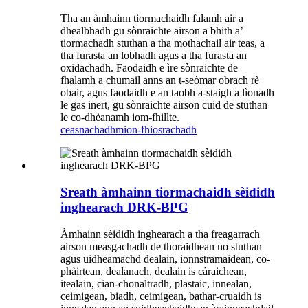
Tha an àmhainn tiormachaidh falamh air a
dhealbhadh gu sònraichte airson a bhith a’
tiormachadh stuthan a tha mothachail air teas, a
tha furasta an lobhadh agus a tha furasta an
oxidachadh. Faodaidh e ìre sònraichte de
fhalamh a chumail anns an t-seòmar obrach rè
obair, agus faodaidh e an taobh a-staigh a lìonadh
le gas inert, gu sònraichte airson cuid de stuthan
le co-dhèanamh iom-fhillte.
ceasnachadh
mion-fhiosrachadh
Sreath àmhainn tiormachaidh sèididh
inghearach DRK-BPG
Àmhainn sèididh inghearach a tha freagarrach
airson measgachadh de thoraidhean no stuthan
agus uidheamachd dealain, ionnstramaidean, co-
phàirtean, dealanach, dealain is càraichean,
itealain, cian-chonaltradh, plastaic, innealan,
ceimigean, biadh, ceimigean, bathar-cruaidh is