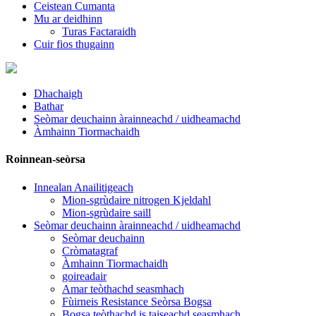
Ceistean Cumanta
Mu ar deidhinn
Turas Factaraidh
Cuir fios thugainn
Dhachaigh
Bathar
Seòmar deuchainn àrainneachd / uidheamachd
Àmhainn Tiormachaidh
Roinnean-seòrsa
Innealan Anailitigeach
Mion-sgrùdaire nitrogen Kjeldahl
Mion-sgrùdaire saill
Seòmar deuchainn àrainneachd / uidheamachd
Seòmar deuchainn
Cròmatagraf
Àmhainn Tiormachaidh
goireadair
Amar teòthachd seasmhach
Fùirneis Resistance Seòrsa Bogsa
Bogsa teòthachd is taiseachd seasmhach