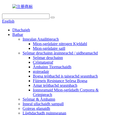
English
Dhachaigh
Bathar
Innealan Anailitigeach
Mion-sgrùdaire nitrogen Kjeldahl
Mion-sgrùdaire saill
Seòmar deuchainn àrainneachd / uidheamachd
Seòmar deuchainn
Cròmatagraf
Àmhainn Tiormachaidh
goireadair
Bogsa teòthachd is taiseachd seasmhach
Fùirneis Resistance Seòrsa Bogsa
Amar teòthachd seasmhach
Ionnsramaid Mion-sgrùdadh Corporra &
Ceimigeach
Seòmar & Àmhainn
Inneal ullachaidh sampall
Goireas glanaidh
Lùghdachadh puinnseanan