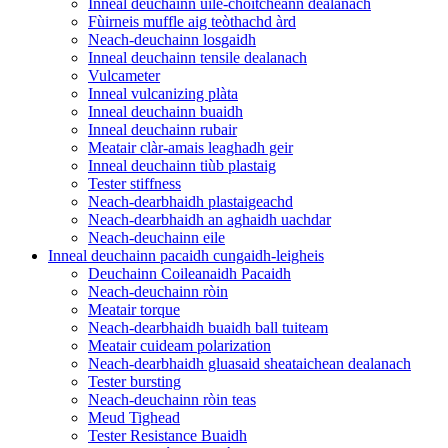
Inneal deuchainn uile-choitcheann dealanach
Fùirneis muffle aig teòthachd àrd
Neach-deuchainn losgaidh
Inneal deuchainn tensile dealanach
Vulcameter
Inneal vulcanizing plàta
Inneal deuchainn buaidh
Inneal deuchainn rubair
Meatair clàr-amais leaghadh geir
Inneal deuchainn tiùb plastaig
Tester stiffness
Neach-dearbhaidh plastaigeachd
Neach-dearbhaidh an aghaidh uachdar
Neach-deuchainn eile
Inneal deuchainn pacaidh cungaidh-leigheis
Deuchainn Coileanaidh Pacaidh
Neach-deuchainn ròin
Meatair torque
Neach-dearbhaidh buaidh ball tuiteam
Meatair cuideam polarization
Neach-dearbhaidh gluasaid sheataichean dealanach
Tester bursting
Neach-deuchainn ròin teas
Meud Tighead
Tester Resistance Buaidh