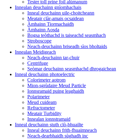
Tester toll prìne foil alùmanum
Innealan deuchainn gnìomhachais
Inneal deuchainn uile-choitcheann
Meatair clàr-amais ocsaidean
Àmhainn Tiormachaidh
Àmhainn Aosda
Bogsa teòthachd is taiseachd seasmhach
Stroboscope
Neach-deuchainn briseadh sìos bholtaids
Innealan Meidigeach
Neach-deuchainn tar-chuir
Centrifuge
Seòmar deuchainn seasmhachd dhrogaichean
Inneal deuchainn photoelectric
Colorimeter aotrom
Mion-sgrùdaire Meud Particle
Ionnsramaid puing leaghaidh
Polarimeter
Meud cuideam
Refractometer
Meatair Turbidity
Innealan ionnstramaid
Inneal deuchainn stuth clò-bhuailte
Inneal deuchainn frith-fhuaimneach
Neach-dearbhaidh sùghadh inc