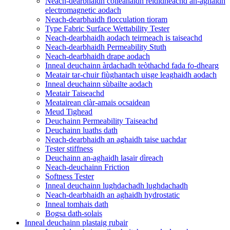
Neach-dearbhaidh coileanaidh rèididheachd an-aghaidh
electromagnetic aodach
Neach-dearbhaidh flocculation tioram
Type Fabric Surface Wettability Tester
Neach-dearbhaidh aodach teirmeach is taiseachd
Neach-dearbhaidh Permeability Stuth
Neach-dearbhaidh drape aodach
Inneal deuchainn àrdachadh teòthachd fada fo-dhearg
Meatair tar-chuir fiùghantach uisge leaghaidh aodach
Inneal deuchainn sùbailte aodach
Meatair Taiseachd
Meatairean clàr-amais ocsaidean
Meud Tighead
Deuchainn Permeability Taiseachd
Deuchainn luaths dath
Neach-dearbhaidh an aghaidh taise uachdar
Tester stiffness
Deuchainn an-aghaidh lasair dìreach
Neach-deuchainn Friction
Softness Tester
Inneal deuchainn lughdachadh lughdachadh
Neach-dearbhaidh an aghaidh hydrostatic
Inneal tomhais dath
Bogsa dath-solais
Inneal deuchainn plastaig rubair