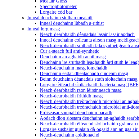
Meatair Gloss
Spectrophotometer
Lorgaire còd bar
Inneal deuchainn stuthan meatailt
Inneal deuchainn lùbadh a-rithist
Inneal lorg masg
Neach-dearbhaidh dèanadais lasair-lasair aodach
Inneal deuchainn coileanta airson masg meidigeac
Neach-dearbhaidh sruthadh fala synthetigeach ai
Cur a-steach fuil anti-synthetic
Deuchainn an aghaidh anail masg
Deuchainn ìre sruthadh leaghaidh àrd stuth le lea
Neach-deuchainn masg iomchaidh
Deuchainn eadar-dhealachadh cuideam masg
Beinn deuchainn dèanadais stuth sìoltachain masg
Lorgaire èifeachd sìoltachaidh bacteria masg (BFE
Neach-dearbhaidh raon lèirsinneach masg
Neach-dearbhaidh frithidh masg
Neach-dearbhaidh treòrachaidh microbial an aghai
Neach-dearbhaidh treòrachaidh microbial anti-tior
Pròiseasar sampall deuchainn bacadh
Aodach dìon siostam deuchainn an-aghaidh searbha
Neach-dearbhaidh èifeachd sìoltachaidh gràinean
Lorgaire susbaint gualain dà-ogsaid ann an gas air 
Neach-deuchainn aoidionachd