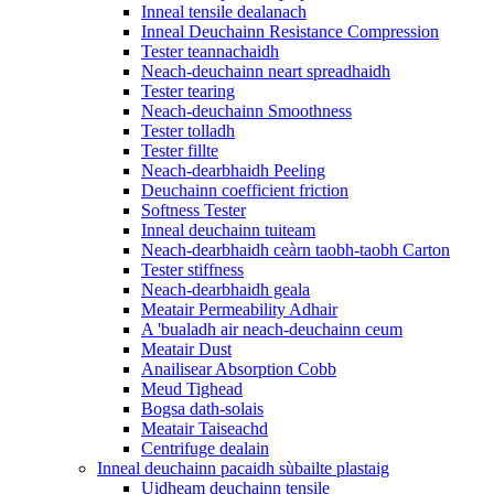
Inneal tensile dealanach
Inneal Deuchainn Resistance Compression
Tester teannachaidh
Neach-deuchainn neart spreadhaidh
Tester tearing
Neach-deuchainn Smoothness
Tester tolladh
Tester fillte
Neach-dearbhaidh Peeling
Deuchainn coefficient friction
Softness Tester
Inneal deuchainn tuiteam
Neach-dearbhaidh ceàrn taobh-taobh Carton
Tester stiffness
Neach-dearbhaidh geala
Meatair Permeability Adhair
A 'bualadh air neach-deuchainn ceum
Meatair Dust
Anailisear Absorption Cobb
Meud Tighead
Bogsa dath-solais
Meatair Taiseachd
Centrifuge dealain
Inneal deuchainn pacaidh sùbailte plastaig
Uidheam deuchainn tensile