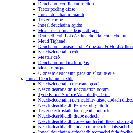
Deuchainn coefficient friction
Tester peeling diosc
Inneal deuchainn buaidh
Tester tearing
Inneal deuchainn sgìths
Meatair clàr-amais leaghadh geir
Bruthadh cùil Pot còcaireachd aig teòthachd àrd
Meud Tighead
Deuchainn Tòiseachaidh Adhesion & Hold Adhes
Neach-deuchainn ròin
Meatair ceò
Deuchainn ìre tar-chuir gas
Meatair torque
Uidheam deuchainn pacaidh sùbailte eile
Inneal Deuchainn Textile
Neach-deuchainn meacanaigeach
Neach-dearbhaidh flocculation tioram
Type Fabric Surface Wettability Tester
Neach-deuchainn permeability uisge aodach didse
Neach-dearbhaidh Permeability Stuth
Tester electrostatic inntrigeadh aodach
Neach-dearbhaidh drape aodach
Neach-dearbhaidh coileanaidh rèididheachd an-ag
Neach-dearbhaidh aodach teirmeach is taiseachd
Inneal deuchainn àrdachadh teòthachd fada fo-dhe