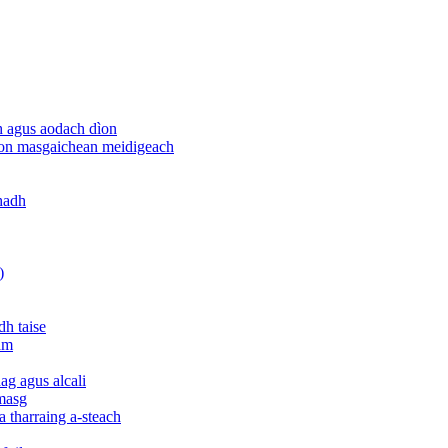
h agus aodach dìon
rson masgaichean meidigeach
ghadh
)
dh taise
am
g agus alcali
 masg
a tharraing a-steach