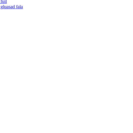
fuil
gluasad fala