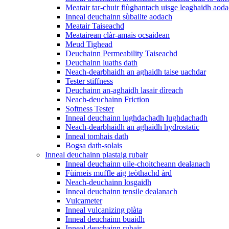
Meatair tar-chuir fiùghantach uisge leaghaidh aod
Inneal deuchainn sùbailte aodach
Meatair Taiseachd
Meatairean clàr-amais ocsaidean
Meud Tighead
Deuchainn Permeability Taiseachd
Deuchainn luaths dath
Neach-dearbhaidh an aghaidh taise uachdar
Tester stiffness
Deuchainn an-aghaidh lasair dìreach
Neach-deuchainn Friction
Softness Tester
Inneal deuchainn lughdachadh lughdachadh
Neach-dearbhaidh an aghaidh hydrostatic
Inneal tomhais dath
Bogsa dath-solais
Inneal deuchainn plastaig rubair
Inneal deuchainn uile-choitcheann dealanach
Fùirneis muffle aig teòthachd àrd
Neach-deuchainn losgaidh
Inneal deuchainn tensile dealanach
Vulcameter
Inneal vulcanizing plàta
Inneal deuchainn buaidh
Inneal deuchainn rubair