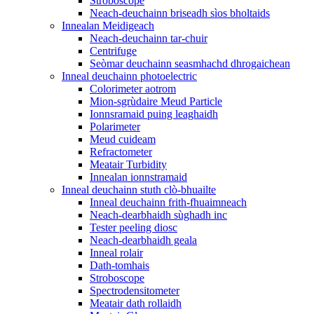
Stroboscope
Neach-deuchainn briseadh sìos bholtaids
Innealan Meidigeach
Neach-deuchainn tar-chuir
Centrifuge
Seòmar deuchainn seasmhachd dhrogaichean
Inneal deuchainn photoelectric
Colorimeter aotrom
Mion-sgrùdaire Meud Particle
Ionnsramaid puing leaghaidh
Polarimeter
Meud cuideam
Refractometer
Meatair Turbidity
Innealan ionnstramaid
Inneal deuchainn stuth clò-bhuailte
Inneal deuchainn frith-fhuaimneach
Neach-dearbhaidh sùghadh inc
Tester peeling diosc
Neach-dearbhaidh geala
Inneal rolair
Dath-tomhais
Stroboscope
Spectrodensitometer
Meatair dath rollaidh