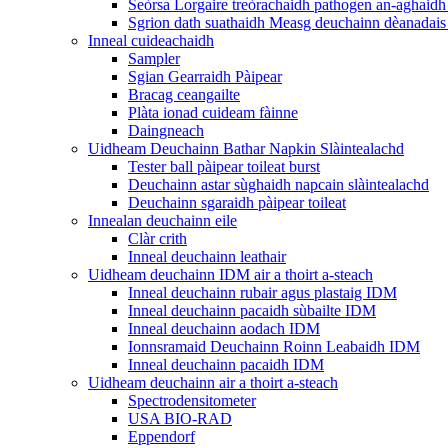
Seòrsa Lorgaire treòrachaidh pathogen an-aghaidh 
Sgrion dath suathaidh Measg deuchainn dèanadais 
Inneal cuideachaidh
Sampler
Sgian Gearraidh Pàipear
Bracag ceangailte
Plàta ionad cuideam fàinne
Daingneach
Uidheam Deuchainn Bathar Napkin Slàintealachd
Tester ball pàipear toileat burst
Deuchainn astar sùghaidh napcain slàintealachd
Deuchainn sgaraidh pàipear toileat
Innealan deuchainn eile
Clàr crith
Inneal deuchainn leathair
Uidheam deuchainn IDM air a thoirt a-steach
Inneal deuchainn rubair agus plastaig IDM
Inneal deuchainn pacaidh sùbailte IDM
Inneal deuchainn aodach IDM
Ionnsramaid Deuchainn Roinn Leabaidh IDM
Inneal deuchainn pacaidh IDM
Uidheam deuchainn air a thoirt a-steach
Spectrodensitometer
USA BIO-RAD
Eppendorf