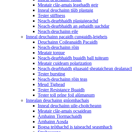
Meatair clàr-amais leaghadh geir
Inneal deuchainn tiùb plastaig
Tester stiffness
Neach-dearbhaidh plastaigeachd
Neach-dearbhaidh an aghaidh uachdar
Neach-deuchainn eile
Inneal deuchainn pacaidh cungaidh-leigheis
Deuchainn Coileanaidh Pacaidh
Neach-deuchainn ròin
Meatair torque
Neach-dearbhaidh buaidh ball tuiteam
Meatair cuideam polarization
Neach-dearbhaidh gluasaid sheataichean dealanac
Tester bursting
Neach-deuchainn ròin teas
Meud Tighead
Tester Resistance Buaidh
Tester toll prìne foil alùmanum
Innealan deuchainn gnìomhachais
Inneal deuchainn uile-choitcheann
Meatair clàr-amais ocsaidean
Àmhainn Tiormachaidh
Àmhainn Aosda
Bogsa teòthachd is taiseachd seasmhach