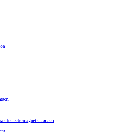
ion
atach
haidh electromagnetic aodach
arg