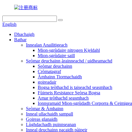
English
Dhachaigh
Bathar
Innealan Anailitigeach
Mion-sgrùdaire nitrogen Kjeldahl
Mion-sgrùdaire saill
Seòmar deuchainn àrainneachd / uidheamachd
Seòmar deuchainn
Cròmatagraf
Àmhainn Tiormachaidh
goireadair
Bogsa teòthachd is taiseachd seasmhach
Fùirneis Resistance Seòrsa Bogsa
Amar teòthachd seasmhach
Ionnsramaid Mion-sgrùdadh Corporra & Ceimige
Seòmar & Àmhainn
Inneal ullachaidh sampall
Goireas glanaidh
Lùghdachadh puinnseanan
Inneal deuchainn pacaidh pàipeir