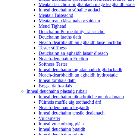
Meatair tar-chuir fiùghantach uisge leaghaidh aod
Inneal deuchainn sùbailte aodach
Meatair Taiseachd
Meatairean clàr-amais ocsaidean
Meud Tighead
Deuchainn Permeability Taiseachd
Deuchainn luaths dath
Neach-dearbhaidh an aghaidh taise uachdar
Tester stiffness
Deuchainn an-aghaidh lasair dìreach
Neach-deuchainn Friction
Softness Tester
Inneal deuchainn lughdachadh lughdachadh
Neach-dearbhaidh an aghaidh hydrostatic
Inneal tomhais dath
Bogsa dath-solais
Inneal deuchainn plastaig rubair
Inneal deuchainn uile-choitcheann dealanach
Fùirneis muffle aig teòthachd àrd
Neach-deuchainn losgaidh
Inneal deuchainn tensile dealanach
Vulcameter
Inneal vulcanizing plàta
Inneal deuchainn buaidh
Inneal deuchainn rubair