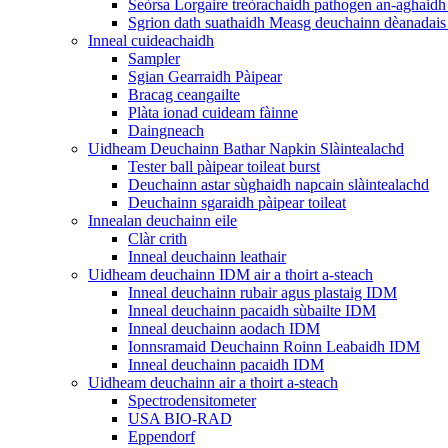
Seòrsa Lorgaire treòrachaidh pathogen an-aghaidh 
Sgrion dath suathaidh Measg deuchainn dèanadais 
Inneal cuideachaidh
Sampler
Sgian Gearraidh Pàipear
Bracag ceangailte
Plàta ionad cuideam fàinne
Daingneach
Uidheam Deuchainn Bathar Napkin Slàintealachd
Tester ball pàipear toileat burst
Deuchainn astar sùghaidh napcain slàintealachd
Deuchainn sgaraidh pàipear toileat
Innealan deuchainn eile
Clàr crith
Inneal deuchainn leathair
Uidheam deuchainn IDM air a thoirt a-steach
Inneal deuchainn rubair agus plastaig IDM
Inneal deuchainn pacaidh sùbailte IDM
Inneal deuchainn aodach IDM
Ionnsramaid Deuchainn Roinn Leabaidh IDM
Inneal deuchainn pacaidh IDM
Uidheam deuchainn air a thoirt a-steach
Spectrodensitometer
USA BIO-RAD
Eppendorf