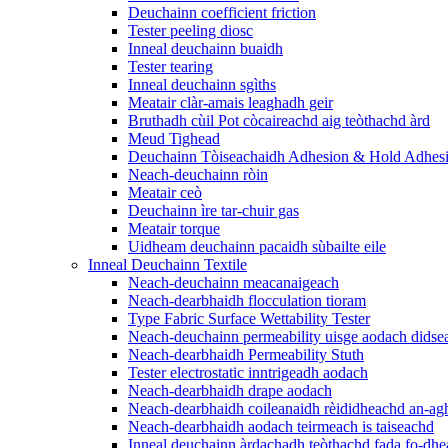
Deuchainn coefficient friction
Tester peeling diosc
Inneal deuchainn buaidh
Tester tearing
Inneal deuchainn sgìths
Meatair clàr-amais leaghadh geir
Bruthadh cùil Pot còcaireachd aig teòthachd àrd
Meud Tighead
Deuchainn Tòiseachaidh Adhesion & Hold Adhes
Neach-deuchainn ròin
Meatair ceò
Deuchainn ìre tar-chuir gas
Meatair torque
Uidheam deuchainn pacaidh sùbailte eile
Inneal Deuchainn Textile
Neach-deuchainn meacanaigeach
Neach-dearbhaidh flocculation tioram
Type Fabric Surface Wettability Tester
Neach-deuchainn permeability uisge aodach didse
Neach-dearbhaidh Permeability Stuth
Tester electrostatic inntrigeadh aodach
Neach-dearbhaidh drape aodach
Neach-dearbhaidh coileanaidh rèididheachd an-ag
Neach-dearbhaidh aodach teirmeach is taiseachd
Inneal deuchainn àrdachadh teòthachd fada fo-dhe