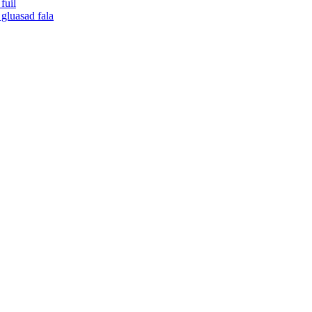
fuil
gluasad fala