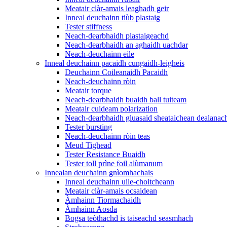
Meatair clàr-amais leaghadh geir
Inneal deuchainn tiùb plastaig
Tester stiffness
Neach-dearbhaidh plastaigeachd
Neach-dearbhaidh an aghaidh uachdar
Neach-deuchainn eile
Inneal deuchainn pacaidh cungaidh-leigheis
Deuchainn Coileanaidh Pacaidh
Neach-deuchainn ròin
Meatair torque
Neach-dearbhaidh buaidh ball tuiteam
Meatair cuideam polarization
Neach-dearbhaidh gluasaid sheataichean dealanac
Tester bursting
Neach-deuchainn ròin teas
Meud Tighead
Tester Resistance Buaidh
Tester toll prìne foil alùmanum
Innealan deuchainn gnìomhachais
Inneal deuchainn uile-choitcheann
Meatair clàr-amais ocsaidean
Àmhainn Tiormachaidh
Àmhainn Aosda
Bogsa teòthachd is taiseachd seasmhach