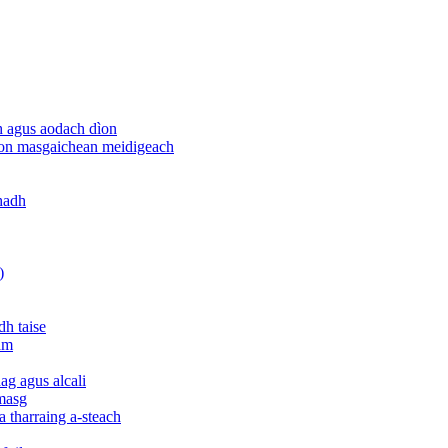
h agus aodach dìon
rson masgaichean meidigeach
ghadh
)
dh taise
am
g agus alcali
 masg
a tharraing a-steach