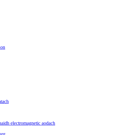
ion
atach
haidh electromagnetic aodach
arg